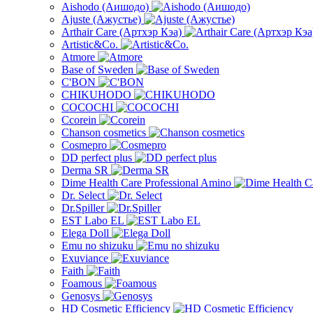
Aishodo (Аишодо)
Ajuste (Ажустье)
Arthair Care (Артхэр Кэа)
Artistic&Co.
Atmore
Base of Sweden
C'BON
CHIKUHODO
COCOCHI
Ccorein
Chanson cosmetics
Cosmepro
DD perfect plus
Derma SR
Dime Health Care Professional Amino
Dr. Select
Dr.Spiller
EST Labo EL
Elega Doll
Emu no shizuku
Exuviance
Faith
Foamous
Genosys
HD Cosmetic Efficiency