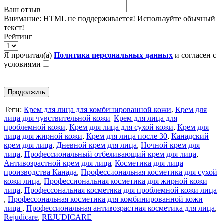
Ваш отзыв
Внимание:
HTML не поддерживается! Используйте обычный
текст!
Рейтинг
Я прочитал(а)
Политика персональных данных
и согласен с
условиями
Продолжить
Теги:
Крем для лица для комбинированной кожи
,
Крем для
лица для чувствительной кожи
,
Крем для лица для
проблемной кожи
,
Крем для лица для сухой кожи
,
Крем для
лица для жирной кожи
,
Крем для лица после 30
,
Канадский
крем для лица
,
Дневной крем для лица
,
Ночной крем для
лица
,
Профессиональный отбеливающий крем для лица
,
Антивозрастной крем для лица
,
Косметика для лица
производства Канада
,
Профессиональная косметика для сухой
кожи лица
,
Профессиональная косметика для жирной кожи
лица
,
Профессональная косметика для проблемной кожи лица
,
Профессональная косметика для комбинированной кожи
лица
,
Профессиональная антивозрастная косметика для лица
,
Rejudicare
,
REJUDICARE