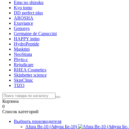
Emu no shizuku
Kyo tomo
DD perfect plus
AROSHA
Exuviance
Genosys
Germaine de Capuccini
HAPPY intim
HydroPeptide
Masktini
NeoStrata
Phyto-c
Rejudicare
RHEA Cosmetics
Skinbetter science
SkinСlinic
TIZO
Корзина
0
Список категорий
Выбрать производителя
Afura Be-10 (Афура Бе-10)