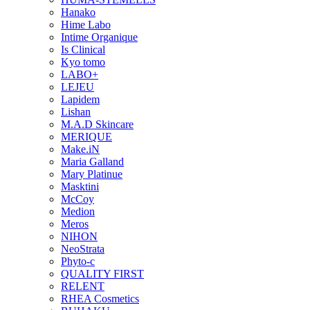
Hanako
Hime Labo
Intime Organique
Is Clinical
Kyo tomo
LABO+
LEJEU
Lapidem
Lishan
M.A.D Skincare
MERIQUE
Make.iN
Maria Galland
Mary Platinue
Masktini
McCoy
Medion
Meros
NIHON
NeoStrata
Phyto-c
QUALITY FIRST
RELENT
RHEA Cosmetics