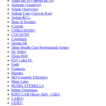
Afura Be-10 (Афура Бе-10)
Aishodo (Аишодо)
Ajuste (Ажустье)
Arthair Care (Артхэр Кэа)
Artistic&Co.
Base of Sweden
Ccorein
CHIKUHODO
COCOCHI
Cosmepro
Derma SR
Dime Health Care Professional Amino
Dr. Select
Elega Doll
EST Labo EL
Faith
Foamous
Hanako
HD Cosmetic Efficiency
Hime Labo
HUMA-STEMELLS
Intime Organique
KIZO LAB (Кизо Лаб) - США
LABO+
LEJEU