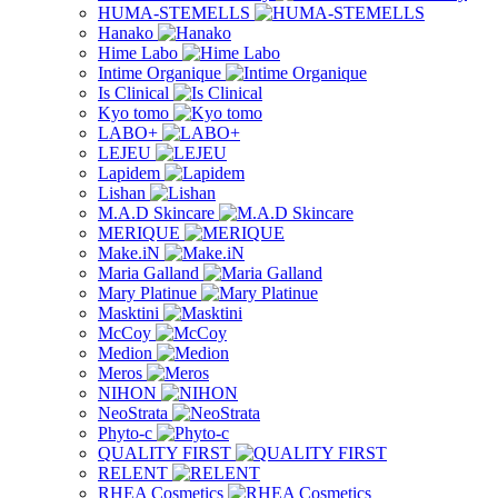
HUMA-STEMELLS
Hanako
Hime Labo
Intime Organique
Is Clinical
Kyo tomo
LABO+
LEJEU
Lapidem
Lishan
M.A.D Skincare
MERIQUE
Make.iN
Maria Galland
Mary Platinue
Masktini
McCoy
Medion
Meros
NIHON
NeoStrata
Phyto-c
QUALITY FIRST
RELENT
RHEA Cosmetics