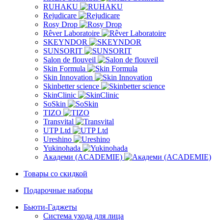
RUHAKU
Rejudicare
Rosy Drop
Rêver Laboratoire
SKEYNDOR
SUNSORIT
Salon de flouveil
Skin Formula
Skin Innovation
Skinbetter science
SkinСlinic
SoSkin
TIZO
Transvital
UTP Ltd
Ureshino
Yukinohada
Академи (ACADEMIE)
Товары со скидкой
Подарочные наборы
Бьюти-Гаджеты
Система ухода для лица