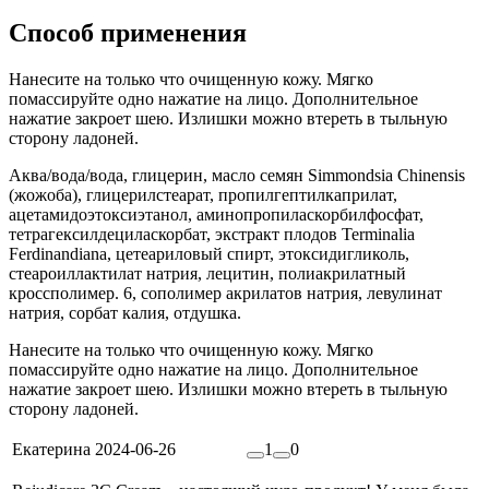
Способ применения
Нанесите на только что очищенную кожу. Мягко
помассируйте одно нажатие на лицо. Дополнительное
нажатие закроет шею. Излишки можно втереть в тыльную
сторону ладоней.
Аква/вода/вода, глицерин, масло семян Simmondsia Chinensis
(жожоба), глицерилстеарат, пропилгептилкаприлат,
ацетамидоэтоксиэтанол, аминопропиласкорбилфосфат,
тетрагексилдециласкорбат, экстракт плодов Terminalia
Ferdinandiana, цетеариловый спирт, этоксидигликоль,
стеароиллактилат натрия, лецитин, полиакрилатный
кроссполимер. 6, сополимер акрилатов натрия, левулинат
натрия, сорбат калия, отдушка.
Нанесите на только что очищенную кожу. Мягко
помассируйте одно нажатие на лицо. Дополнительное
нажатие закроет шею. Излишки можно втереть в тыльную
сторону ладоней.
Екатерина
2024-06-26
1
0