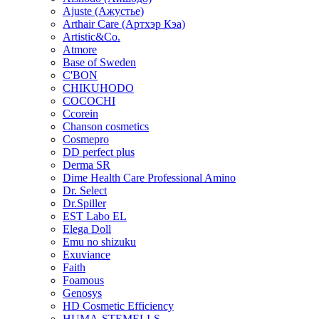
Ajuste (Ажустье)
Arthair Care (Артхэр Кэа)
Artistic&Co.
Atmore
Base of Sweden
C'BON
CHIKUHODO
COCOCHI
Ccorein
Chanson cosmetics
Cosmepro
DD perfect plus
Derma SR
Dime Health Care Professional Amino
Dr. Select
Dr.Spiller
EST Labo EL
Elega Doll
Emu no shizuku
Exuviance
Faith
Foamous
Genosys
HD Cosmetic Efficiency
HUMA-STEMELLS