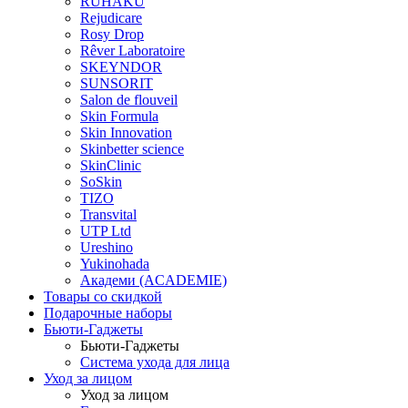
RUHAKU
Rejudicare
Rosy Drop
Rêver Laboratoire
SKEYNDOR
SUNSORIT
Salon de flouveil
Skin Formula
Skin Innovation
Skinbetter science
SkinСlinic
SoSkin
TIZO
Transvital
UTP Ltd
Ureshino
Yukinohada
Академи (ACADEMIE)
Товары со скидкой
Подарочные наборы
Бьюти-Гаджеты
Бьюти-Гаджеты
Система ухода для лица
Уход за лицом
Уход за лицом