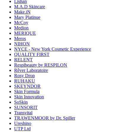
Lishan
M.A.D Skincare
Make.iN
Mary Platinue
McCoy
Medion
MERIQUE
Meros
NIHON
NYCE - New York Cosmetic Experience
QUALITY FIRST
RELENT
Respibeauty by RESPILON
Rêver Laboratoire
Rosy Drop
RUHAKU
SKEYNDOR
Skin Formula
Skin Innovation
SoSkin
SUNSORIT
Transvital
TRAWENMOOR by Dr. Spiller
Ureshino
UTP Ltd