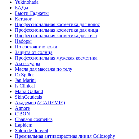
Yukinohada
БАДы
Бьюти-Гаджеты
Каталог
Профессиональная косметика для волос
Профессиональная косметика для лица
Профессиональная косметика для тела
Наборы
По состоянию кожи
Защита от солнца
Профессиональная мужская косметика
Аксессуары
Масла для массажа по телу
Dr.Spiller
Jan Marini
Is Clinical
Maria Galland
SkinCeuticals
Академи (ACADEMIE)
Atmore
C'BON
Chanson cosmetics
Lapidem
Salon de flouveil
Премиальная антивозрастная линия Cellosophy