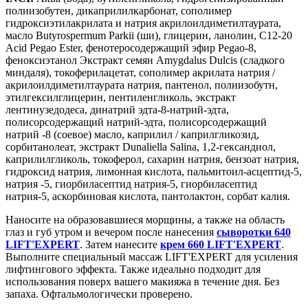
полиизобутен, дикаприлилкарбонат, сополимер
гидроксиэтилакрилата и натрия акрилоилдиметилтаурата,
масло Butyrospermum Parkii (ши), глицерин, ланолин, C12-20
Acid Pegao Ester, фенотеросодержащий эфир Pegao-8,
феноксиэтанол Экстракт семян Amygdalus Dulcis (сладкого
миндаля), токоферилацетат, сополимер акрилата натрия /
акрилоилдиметилтаурата натрия, пантенол, полиизобутн,
этилгексилглицерин, пентиленгликоль, экстракт
лентинузедодеса, динатрий эдта-8-натрий-эдта,
полисорсодержащий натрий-эдта, полисорсодержащий
натрий -8 (соевое) масло, каприлил / каприлгликозид,
сорбитанолеат, экстракт Dunaliella Salina, 1,2-гександиол,
каприлилгликоль, токоферол, сахарин натрия, бензоат натрия,
гидроксид натрия, лимонная кислота, пальмитоил-асцептид-5,
натрия -5, гиорбиласептид натрия-5, гиорбиласептид
натрия-5, аскорбиновая кислота, пантолактон, сорбат калия.
Наносите на образовавшиеся морщины, а также на область
глаз и губ утром и вечером после нанесения
сыворотки 640
LIFT'EXPERT
. Затем нанесите
крем 660 LIFT'EXPERT
.
Выполните специальный массаж LIFT'EXPERT для усиления
лифтингового эффекта. Также идеально подходит для
использования поверх вашего макияжа в течение дня. Без
запаха. Офтальмологически проверено.