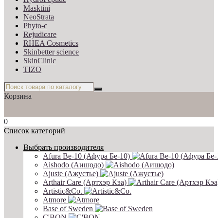
Masktini
NeoStrata
Phyto-c
Rejudicare
RHEA Cosmetics
Skinbetter science
SkinСlinic
TIZO
Корзина
0
Список категорий
Выбрать производителя
Afura Be-10 (Афура Бе-10)
Aishodo (Аишодо)
Ajuste (Ажустье)
Arthair Care (Артхэр Кэа)
Artistic&Co.
Atmore
Base of Sweden
C'BON