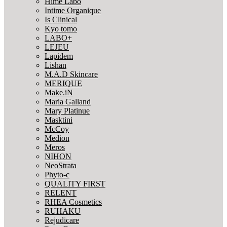
Hime Labo
Intime Organique
Is Clinical
Kyo tomo
LABO+
LEJEU
Lapidem
Lishan
M.A.D Skincare
MERIQUE
Make.iN
Maria Galland
Mary Platinue
Masktini
McCoy
Medion
Meros
NIHON
NeoStrata
Phyto-c
QUALITY FIRST
RELENT
RHEA Cosmetics
RUHAKU
Rejudicare