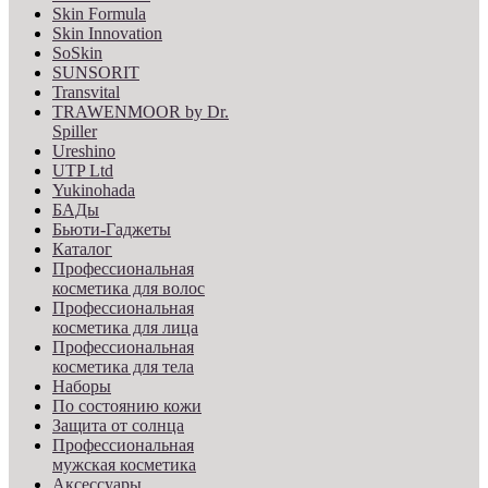
Skin Formula
Skin Innovation
SoSkin
SUNSORIT
Transvital
TRAWENMOOR by Dr.
Spiller
Ureshino
UTP Ltd
Yukinohada
БАДы
Бьюти-Гаджеты
Каталог
Профессиональная
косметика для волос
Профессиональная
косметика для лица
Профессиональная
косметика для тела
Наборы
По состоянию кожи
Защита от солнца
Профессиональная
мужская косметика
Аксессуары