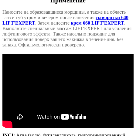
Применение
Наносите на образовавшиеся морщины, а также на область
глаз и губ утром и вечером после нанесения
сыворотки 640
LIFT'EXPERT
. Затем нанесите
крем 660 LIFT'EXPERT
.
Выполните специальный массаж LIFT'EXPERT для усиления
лифтингового эффекта. Также идеально подходит для
использования поверх вашего макияжа в течение дня. Без
запаха. Офтальмологически проверено.
INCI:
Аква (вода), бутиленгликоль, гидрогенизированный