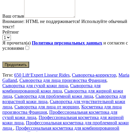
Ваш отзыв
Внимание:
HTML не поддерживается! Используйте обычный
текст!
Рейтинг
Я прочитал(а)
Политика персональных данных
и согласен с
условиями
Продолжить
Теги:
650 Lift‘Expert Lisseur Rides
,
Сыворотка-корректор
,
Maria
Galland
,
Сыворотка для лица произвоства Франция
,
Сыворотка для сухой кожи лица
,
Сыворотка для
комбинированной кожи лица
,
Сыворотка для жирной кожи
лица
,
Сыворотка для проблемной кожи лица
,
Сыворотка для
возрастной кожи лица
,
Сыворотка для чувствительной кожи
лица
,
Сыворотка для лица от морщин
,
Косметика для лица
произвоства Франция
,
Профессиональная косметика для
сухой кожи лица
,
Профессиональная косметика для жирной
кожи лица
,
Профессональная косметика для проблемной кожи
лица
,
Профессональная косметика для комбинированной