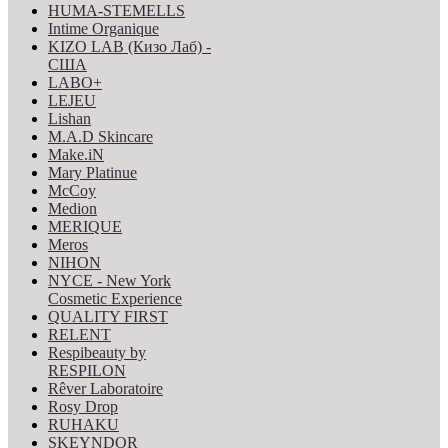
HUMA-STEMELLS
Intime Organique
KIZO LAB (Кизо Лаб) -
США
LABO+
LEJEU
Lishan
M.A.D Skincare
Make.iN
Mary Platinue
McCoy
Medion
MERIQUE
Meros
NIHON
NYCE - New York
Cosmetic Experience
QUALITY FIRST
RELENT
Respibeauty by
RESPILON
Rêver Laboratoire
Rosy Drop
RUHAKU
SKEYNDOR