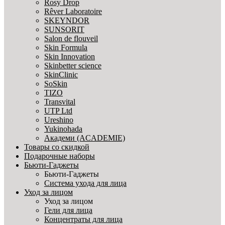
Rosy Drop
Rêver Laboratoire
SKEYNDOR
SUNSORIT
Salon de flouveil
Skin Formula
Skin Innovation
Skinbetter science
SkinСlinic
SoSkin
TIZO
Transvital
UTP Ltd
Ureshino
Yukinohada
Академи (ACADEMIE)
Товары со скидкой
Подарочные наборы
Бьюти-Гаджеты
Бьюти-Гаджеты
Система ухода для лица
Уход за лицом
Уход за лицом
Гели для лица
Концентраты для лица