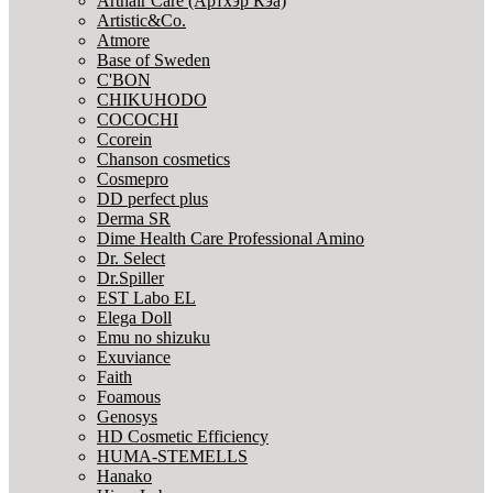
Arthair Care (Артхэр Кэа)
Artistic&Co.
Atmore
Base of Sweden
C'BON
CHIKUHODO
COCOCHI
Ccorein
Chanson cosmetics
Cosmepro
DD perfect plus
Derma SR
Dime Health Care Professional Amino
Dr. Select
Dr.Spiller
EST Labo EL
Elega Doll
Emu no shizuku
Exuviance
Faith
Foamous
Genosys
HD Cosmetic Efficiency
HUMA-STEMELLS
Hanako