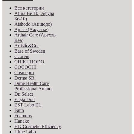
Все категории
Afura Be-10 (Афура
Бе-10)
Aishodo (Аишодо)
Ajuste (Ажустье)
Arthair Care (Артхэр
Кэа)
Artistic&Co.
Base of Sweden
Ccorein
CHIKUHODO
COCOCHI
Cosmepro
Derma SR
Dime Health Care
Professional Amino
Dr. Select
Elega Doll
EST Labo EL
Faith
Foamous
Hanako
HD Cosmetic Efficiency
Hime Labo