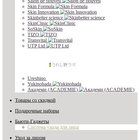
Salon de flouveil
Skin Formula
Skin Innovation
Skinbetter science
SkinСlinic
SoSkin
TIZO
Transvital
UTP Ltd
Ureshino
Yukinohada
Академи (ACADEMIE)
Товары со скидкой
Подарочные наборы
Бьюти-Гаджеты
Система ухода для лица
Уход за лицом