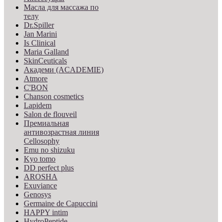
Масла для массажа по
телу
Dr.Spiller
Jan Marini
Is Clinical
Maria Galland
SkinCeuticals
Академи (ACADEMIE)
Atmore
C'BON
Chanson cosmetics
Lapidem
Salon de flouveil
Премиальная
антивозрастная линия
Cellosophy
Emu no shizuku
Kyo tomo
DD perfect plus
AROSHA
Exuviance
Genosys
Germaine de Capuccini
HAPPY intim
HydroPeptide