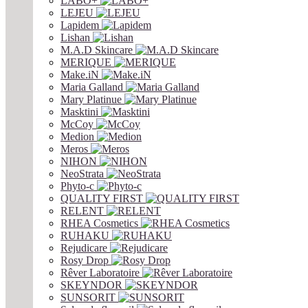
LABO+
LEJEU
Lapidem
Lishan
M.A.D Skincare
MERIQUE
Make.iN
Maria Galland
Mary Platinue
Masktini
McCoy
Medion
Meros
NIHON
NeoStrata
Phyto-c
QUALITY FIRST
RELENT
RHEA Cosmetics
RUHAKU
Rejudicare
Rosy Drop
Rêver Laboratoire
SKEYNDOR
SUNSORIT