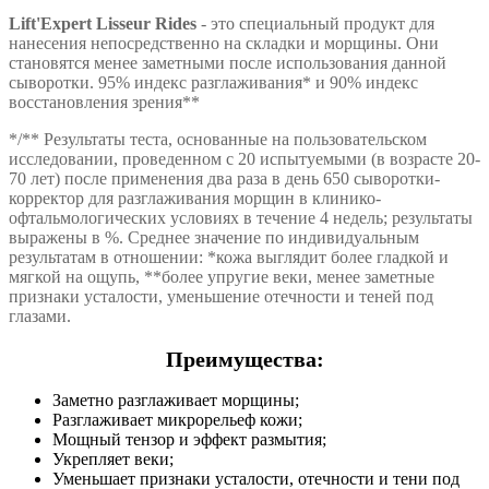
Lift'Expert Lisseur Rides
- это специальный продукт для
нанесения непосредственно на складки и морщины. Они
становятся менее заметными после использования данной
сыворотки. 95% индекс разглаживания* и 90% индекс
восстановления зрения**
*/** Результаты теста, основанные на пользовательском
исследовании, проведенном с 20 испытуемыми (в возрасте 20-
70 лет) после применения два раза в день 650 сыворотки-
корректор для разглаживания морщин в клинико-
офтальмологических условиях в течение 4 недель; результаты
выражены в %. Среднее значение по индивидуальным
результатам в отношении: *кожа выглядит более гладкой и
мягкой на ощупь, **более упругие веки, менее заметные
признаки усталости, уменьшение отечности и теней под
глазами.
Преимущества:
Заметно разглаживает морщины;
Разглаживает микрорельеф кожи;
Мощный тензор и эффект размытия;
Укрепляет веки;
Уменьшает признаки усталости, отечности и тени под