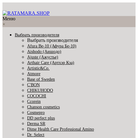
Меню
×
Выбрать производителя
Выбрать производителя
Afura Be-10 (Афура Бе-10)
Aishodo (Аишодо)
Ajuste (Ажустье)
Arthair Care (Артхэр Кэа)
Artistic&Co.
Atmore
Base of Sweden
C'BON
CHIKUHODO
COCOCHI
Ccorein
Chanson cosmetics
Cosmepro
DD perfect plus
Derma SR
Dime Health Care Professional Amino
Dr. Select