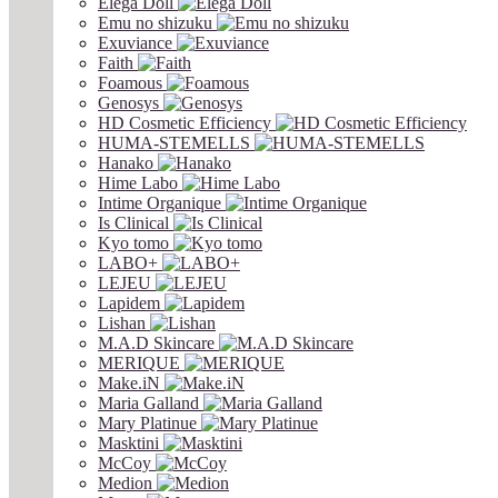
Elega Doll
Emu no shizuku
Exuviance
Faith
Foamous
Genosys
HD Cosmetic Efficiency
HUMA-STEMELLS
Hanako
Hime Labo
Intime Organique
Is Clinical
Kyo tomo
LABO+
LEJEU
Lapidem
Lishan
M.A.D Skincare
MERIQUE
Make.iN
Maria Galland
Mary Platinue
Masktini
McCoy
Medion