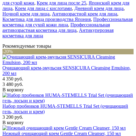
для сухой кожи
,
Крем для лица после 25
,
Японский крем для
лица
,
Крем для лица с кислотами
,
Дневной крем для лица
,
Ночной крем для лица
,
Антивозрастной крем для лица
,
Косметика для лица производства Япония
,
Профессиональная
косметика для сухой кожи лица
,
Профессиональная
антивозрастная косметика для лица
,
Антикуперозная
косметика для лица
Рекомендуемые товары
-20%
Очищающий крем-эмульсия SENSICURA Cleansing Emulsion,
200 мл
4 350 руб.
3 480 руб.
В корзину
Набор пробников HUMA‑STEMELLS Trial Set (очищающий
гель, лосьон и крем)
3 200 руб.
В корзину
Нежный очищающий крем Gentle Cream Cleanser, 150 мл