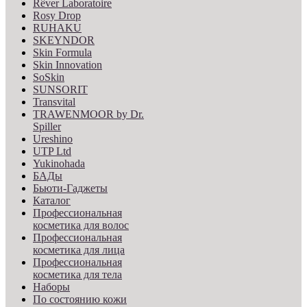
Rêver Laboratoire
Rosy Drop
RUHAKU
SKEYNDOR
Skin Formula
Skin Innovation
SoSkin
SUNSORIT
Transvital
TRAWENMOOR by Dr.
Spiller
Ureshino
UTP Ltd
Yukinohada
БАДы
Бьюти-Гаджеты
Каталог
Профессиональная
косметика для волос
Профессиональная
косметика для лица
Профессиональная
косметика для тела
Наборы
По состоянию кожи