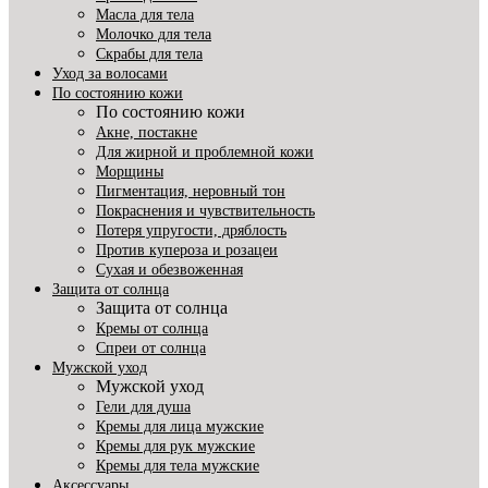
Масла для тела
Молочко для тела
Скрабы для тела
Уход за волосами
По состоянию кожи
По состоянию кожи
Акне, постакне
Для жирной и проблемной кожи
Морщины
Пигментация, неровный тон
Покраснения и чувствительность
Потеря упругости, дряблость
Против купероза и розацеи
Сухая и обезвоженная
Защита от солнца
Защита от солнца
Кремы от солнца
Спреи от солнца
Мужской уход
Мужской уход
Гели для душа
Кремы для лица мужские
Кремы для рук мужские
Кремы для тела мужские
Аксессуары