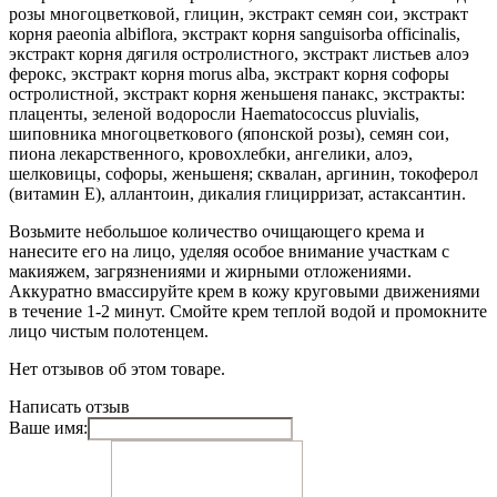
розы многоцветковой, глицин, экстракт семян сои, экстракт
корня paeonia albiflora, экстракт корня sanguisorba officinalis,
экстракт корня дягиля остролистного, экстракт листьев алоэ
ферокс, экстракт корня morus alba, экстракт корня софоры
остролистной, экстракт корня женьшеня панакс, экстракты:
плаценты, зеленой водоросли Haematococcus pluvialis,
шиповника многоцветкового (японской розы), семян сои,
пиона лекарственного, кровохлебки, ангелики, алоэ,
шелковицы, софоры, женьшеня; сквалан, аргинин, токоферол
(витамин Е), аллантоин, дикалия глицирризат, астаксантин.
Возьмите небольшое количество очищающего крема и
нанесите его на лицо, уделяя особое внимание участкам с
макияжем, загрязнениями и жирными отложениями.
Аккуратно вмассируйте крем в кожу круговыми движениями
в течение 1-2 минут. Смойте крем теплой водой и промокните
лицо чистым полотенцем.
Нет отзывов об этом товаре.
Написать отзыв
Ваше имя: