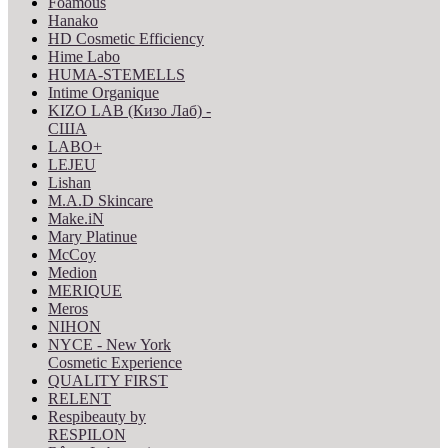
Foamous
Hanako
HD Cosmetic Efficiency
Hime Labo
HUMA-STEMELLS
Intime Organique
KIZO LAB (Кизо Лаб) -
США
LABO+
LEJEU
Lishan
M.A.D Skincare
Make.iN
Mary Platinue
McCoy
Medion
MERIQUE
Meros
NIHON
NYCE - New York
Cosmetic Experience
QUALITY FIRST
RELENT
Respibeauty by
RESPILON