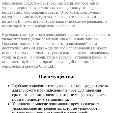
очищающее средство с антиоксидантами, которое мягко
удаляет загрязнения и макияж, защищая кожу от вредного
воздействия окружающей среды. Этот крем, содержащий
натуральные антиоксиданты, такие как зеленый чай и
витамин Е, помогает нейтрализовать свободные радикалы и
предотвратить преждевременное старение.
Кремовая текстура этого очищающего средства успокаивает и
увлажняет кожу, делая ее мягкой, свежей и напитанной.
Подходит для всех типов кожи, этот очищающий крем
достаточно мягкий для ежедневного использования и может
использоваться в качестве первого шага в вашем ежедневном
уходе за кожей. Попрощайтесь с тусклой, уставшей кожей и
поприветствуйте более яркий и сияющий цвет лица с
очищающим кремом UTP Ltd.
Преимущества:
Глубокое очищение: очищающие кремы предназначены
для глубокого проникновения в поры для удаления
грязи, жира и загрязнений, которые могут закупорить
поры и привести к высыпаниям;
Увлажнение: многие очищающие кремы содержат
увлажняющие ингредиенты, которые увлажняют и
питают кожу, делая ее мягкой и эластичной;