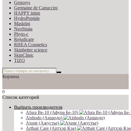
Genosys
Germaine de Capuccini
HAPPY intim
HydroPeptide
Masktini
NeoStrata
Phyto-c
Rejudicare
RHEA Cosmetics
Skinbetter science
SkinСlinic
TIZO
Корзина
0
Список категорий
Выбрать производителя
Afura Be-10 (Афура Бе-10)
Aishodo (Аишодо)
Ajuste (Ажустье)
Arthair Care (Артхэр Кэа)