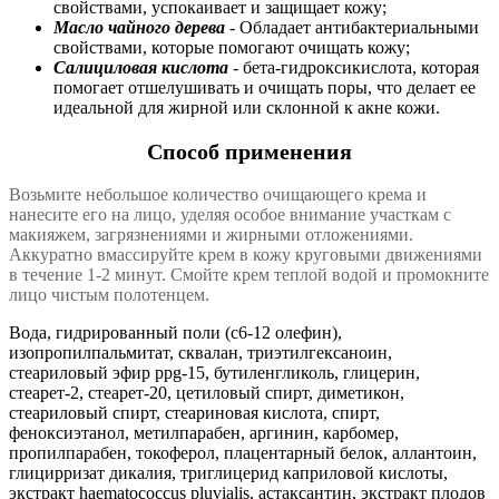
свойствами, успокаивает и защищает кожу;
Масло чайного дерева
- Обладает антибактериальными
свойствами, которые помогают очищать кожу;
Салициловая кислота
- бета-гидроксикислота, которая
помогает отшелушивать и очищать поры, что делает ее
идеальной для жирной или склонной к акне кожи.
Способ применения
Возьмите небольшое количество очищающего крема и
нанесите его на лицо, уделяя особое внимание участкам с
макияжем, загрязнениями и жирными отложениями.
Аккуратно вмассируйте крем в кожу круговыми движениями
в течение 1-2 минут. Смойте крем теплой водой и промокните
лицо чистым полотенцем.
Вода, гидрированный поли (c6-12 олефин),
изопропилпальмитат, сквалан, триэтилгексаноин,
стеариловый эфир ppg-15, бутиленгликоль, глицерин,
стеарет-2, стеарет-20, цетиловый спирт, диметикон,
стеариловый спирт, стеариновая кислота, спирт,
феноксиэтанол, метилпарабен, аргинин, карбомер,
пропилпарабен, токоферол, плацентарный белок, аллантоин,
глицирризат дикалия, триглицерид каприловой кислоты,
экстракт haematococcus pluvialis, астаксантин, экстракт плодов