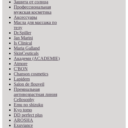
Защита от солнца
Профессиональная
мужская косметика
Аксессуары
Масла для массажа по
телу
Dr.Spiller
Jan Marini
Is Clinical
Maria Galland
SkinCeuticals
Академи (ACADEMIE)
Atmore
C'BON
Chanson cosmetics
Lapidem
Salon de flouveil
Премиальная
антивозрастная линия
Cellosophy
Emu no shizuku
Kyo tomo
DD perfect plus
AROSHA
Exuviance