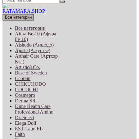
Все категории
Все категории
Afura Be-10 (Афура
Бе-10)
Aishodo (Аишодо)
Ajuste (Ажустье)
Arthair Care (Артхэр
Кэа)
Artistic&Co.
Base of Sweden
Ccorein
CHIKUHODO
COCOCHI
Cosmepro
Derma SR
Dime Health Care
Professional Amino
Dr. Select
Elega Doll
EST Labo EL
Faith