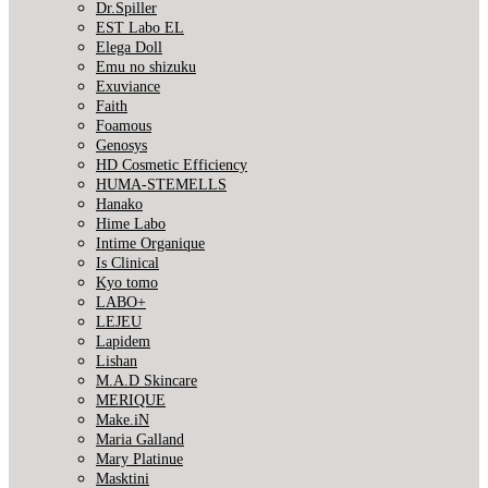
Dr.Spiller
EST Labo EL
Elega Doll
Emu no shizuku
Exuviance
Faith
Foamous
Genosys
HD Cosmetic Efficiency
HUMA-STEMELLS
Hanako
Hime Labo
Intime Organique
Is Clinical
Kyo tomo
LABO+
LEJEU
Lapidem
Lishan
M.A.D Skincare
MERIQUE
Make.iN
Maria Galland
Mary Platinue
Masktini