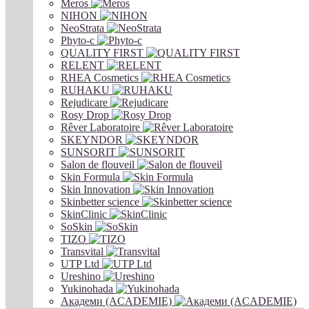
Meros
NIHON
NeoStrata
Phyto-c
QUALITY FIRST
RELENT
RHEA Cosmetics
RUHAKU
Rejudicare
Rosy Drop
Rêver Laboratoire
SKEYNDOR
SUNSORIT
Salon de flouveil
Skin Formula
Skin Innovation
Skinbetter science
SkinСlinic
SoSkin
TIZO
Transvital
UTP Ltd
Ureshino
Yukinohada
Академи (ACADEMIE)