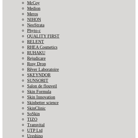
McCoy
Medion
Meros
NIHON
NeoStrata
Phyto-c
QUALITY FIRST
RELENT
RHEA Cosmetics
RUHAKU
Rejudicare
Rosy Drop
Rêver Laboratoire
SKEYNDOR
SUNSORIT
Salon de flouveil
Skin Formula
Skin Innovation
Skinbetter science
SkinСlinic
SoSkin
TIZO
Transvital
UTP Ltd
Ureshino