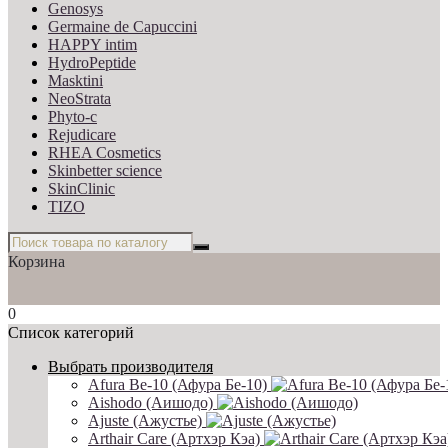
Genosys
Germaine de Capuccini
HAPPY intim
HydroPeptide
Masktini
NeoStrata
Phyto-c
Rejudicare
RHEA Cosmetics
Skinbetter science
SkinСlinic
TIZO
Корзина
0
Список категорий
Выбрать производителя
Afura Be-10 (Афура Бе-10)
Aishodo (Аишодо)
Ajuste (Ажустье)
Arthair Care (Артхэр Кэа)