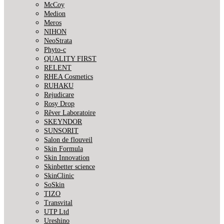
McCoy
Medion
Meros
NIHON
NeoStrata
Phyto-c
QUALITY FIRST
RELENT
RHEA Cosmetics
RUHAKU
Rejudicare
Rosy Drop
Rêver Laboratoire
SKEYNDOR
SUNSORIT
Salon de flouveil
Skin Formula
Skin Innovation
Skinbetter science
SkinСlinic
SoSkin
TIZO
Transvital
UTP Ltd
Ureshino