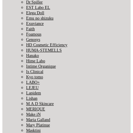
Dr.Spiller
EST Labo EL
Elega Doll
Emu no shizuku
Exuviance
Faith
Foamous
Genosys
HD Cosmetic Efficiency
HUMA-STEMELLS
Hanako
Hime Labo
Intime Organique
Is Clinical
Kyo tomo
LABO+
LEJEU
Lapidem
Lishan
M.A.D Skincare
MERIQUE
Make.iN
Maria Galland
Mary Platinue
Masktini