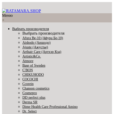
Меню
×
Выбрать производителя
Выбрать производителя
Afura Be-10 (Афура Бе-10)
Aishodo (Аишодо)
Ajuste (Ажустье)
Arthair Care (Артхэр Кэа)
Artistic&Co.
Atmore
Base of Sweden
C'BON
CHIKUHODO
COCOCHI
Ccorein
Chanson cosmetics
Cosmepro
DD perfect plus
Derma SR
Dime Health Care Professional Amino
Dr. Select