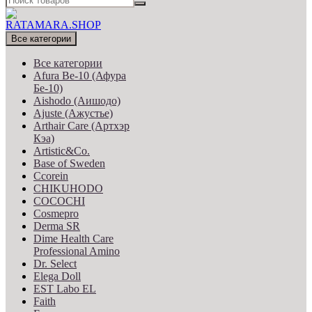
Все категории
Все категории
Afura Be-10 (Афура
Бе-10)
Aishodo (Аишодо)
Ajuste (Ажустье)
Arthair Care (Артхэр
Кэа)
Artistic&Co.
Base of Sweden
Ccorein
CHIKUHODO
COCOCHI
Cosmepro
Derma SR
Dime Health Care
Professional Amino
Dr. Select
Elega Doll
EST Labo EL
Faith