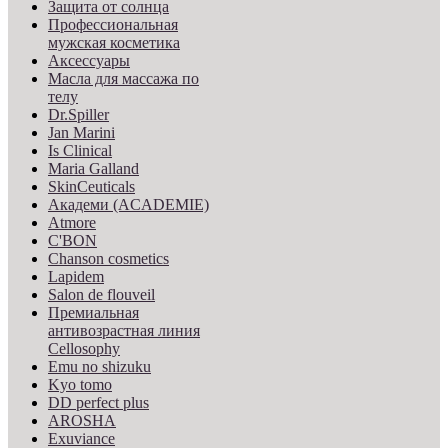
Защита от солнца
Профессиональная
мужская косметика
Аксессуары
Масла для массажа по
телу
Dr.Spiller
Jan Marini
Is Clinical
Maria Galland
SkinCeuticals
Академи (ACADEMIE)
Atmore
C'BON
Chanson cosmetics
Lapidem
Salon de flouveil
Премиальная
антивозрастная линия
Cellosophy
Emu no shizuku
Kyo tomo
DD perfect plus
AROSHA
Exuviance