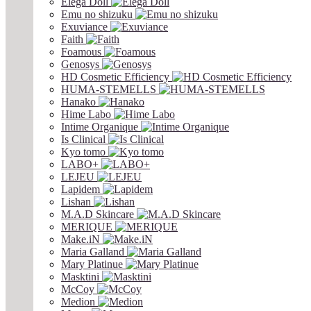
Elega Doll
Emu no shizuku
Exuviance
Faith
Foamous
Genosys
HD Cosmetic Efficiency
HUMA-STEMELLS
Hanako
Hime Labo
Intime Organique
Is Clinical
Kyo tomo
LABO+
LEJEU
Lapidem
Lishan
M.A.D Skincare
MERIQUE
Make.iN
Maria Galland
Mary Platinue
Masktini
McCoy
Medion