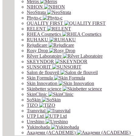
Meros
NIHON
NeoStrata
Phyto-c
QUALITY FIRST
RELENT
RHEA Cosmetics
RUHAKU
Rejudicare
Rosy Drop
Rêver Laboratoire
SKEYNDOR
SUNSORIT
Salon de flouveil
Skin Formula
Skin Innovation
Skinbetter science
SkinСlinic
SoSkin
TIZO
Transvital
UTP Ltd
Ureshino
Yukinohada
Академи (ACADEMIE)