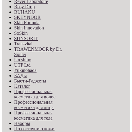
Rêver Laboratoire
Rosy Drop
RUHAKU
SKEYNDOR
Skin Formula
Skin Innovation
SoSkin
SUNSORIT
Transvital
TRAWENMOOR by Dr.
Spiller
Ureshino
UTP Ltd
Yukinohada
БАДы
Бьюти-Гаджеты
Каталог
Профессиональная
косметика для волос
Профессиональная
косметика для лица
Профессиональная
косметика для тела
Наборы
По состоянию кожи