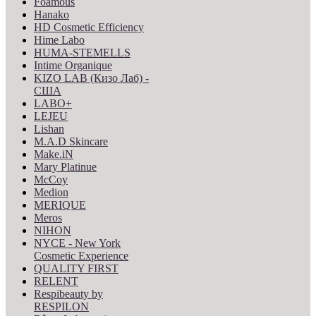
Foamous
Hanako
HD Cosmetic Efficiency
Hime Labo
HUMA-STEMELLS
Intime Organique
KIZO LAB (Кизо Лаб) -
США
LABO+
LEJEU
Lishan
M.A.D Skincare
Make.iN
Mary Platinue
McCoy
Medion
MERIQUE
Meros
NIHON
NYCE - New York
Cosmetic Experience
QUALITY FIRST
RELENT
Respibeauty by
RESPILON