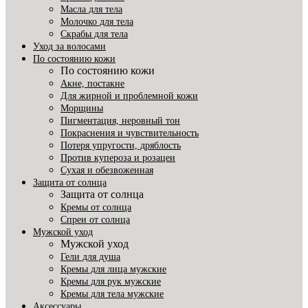
Масла для тела
Молочко для тела
Скрабы для тела
Уход за волосами
По состоянию кожи
По состоянию кожи
Акне, постакне
Для жирной и проблемной кожи
Морщины
Пигментация, неровный тон
Покраснения и чувствительность
Потеря упругости, дряблость
Против купероза и розацеи
Сухая и обезвоженная
Защита от солнца
Защита от солнца
Кремы от солнца
Спреи от солнца
Мужской уход
Мужской уход
Гели для душа
Кремы для лица мужские
Кремы для рук мужские
Кремы для тела мужские
Аксессуары