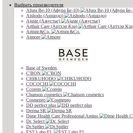
Выбрать производителя
Afura Be-10 (Афура Бе-10)
Aishodo (Аишодо)
Ajuste (Ажустье)
Arthair Care (Артхэр Кэа)
Artistic&Co.
Atmore
Base of Sweden
C'BON
CHIKUHODO
COCOCHI
Ccorein
Chanson cosmetics
Cosmepro
DD perfect plus
Derma SR
Dime Health Care Professional Amino
Dr. Select
Dr.Spiller
EST Labo EL