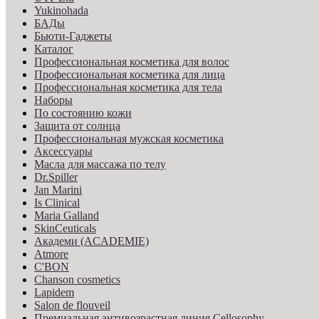
Yukinohada
БАДы
Бьюти-Гаджеты
Каталог
Профессиональная косметика для волос
Профессиональная косметика для лица
Профессиональная косметика для тела
Наборы
По состоянию кожи
Защита от солнца
Профессиональная мужская косметика
Аксессуары
Масла для массажа по телу
Dr.Spiller
Jan Marini
Is Clinical
Maria Galland
SkinCeuticals
Академи (ACADEMIE)
Atmore
C'BON
Chanson cosmetics
Lapidem
Salon de flouveil
Премиальная антивозрастная линия Cellosophy