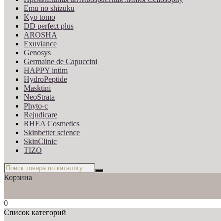
Emu no shizuku
Kyo tomo
DD perfect plus
AROSHA
Exuviance
Genosys
Germaine de Capuccini
HAPPY intim
HydroPeptide
Masktini
NeoStrata
Phyto-c
Rejudicare
RHEA Cosmetics
Skinbetter science
SkinСlinic
TIZO
Корзина
0
Список категорий