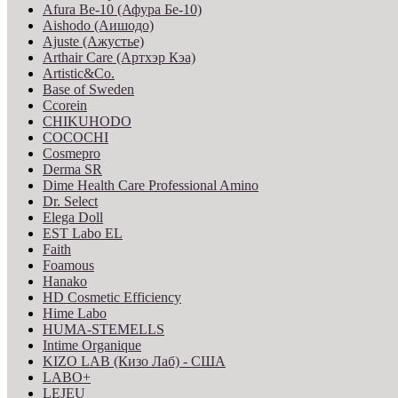
Afura Be-10 (Афура Бе-10)
Aishodo (Аишодо)
Ajuste (Ажустье)
Arthair Care (Артхэр Кэа)
Artistic&Co.
Base of Sweden
Ccorein
CHIKUHODO
COCOCHI
Cosmepro
Derma SR
Dime Health Care Professional Amino
Dr. Select
Elega Doll
EST Labo EL
Faith
Foamous
Hanako
HD Cosmetic Efficiency
Hime Labo
HUMA-STEMELLS
Intime Organique
KIZO LAB (Кизо Лаб) - США
LABO+
LEJEU