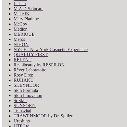
Lishan
M.A.D Skincare
Make.iN
Mary Platinue
McCoy
Medion
MERIQUE
Meros
NIHON
NYCE - New York Cosmetic Experience
QUALITY FIRST
RELENT
Respibeauty by RESPILON
Rêver Laboratoire
Rosy Drop
RUHAKU
SKEYNDOR
Skin Formula
Skin Innovation
SoSkin
SUNSORIT
Transvital
TRAWENMOOR by Dr. Spiller
Ureshino
UTP Ltd