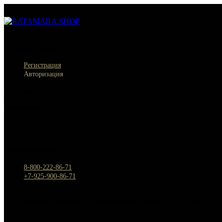
Меню
×
Личный кабинет
Регистрация
Авторизация
Информация
Настройки
Обратная связь
8-800-222-86-71
+7-925-900-86-71
Россия, г. Москва, Спартаковский переулок д.2, стр.11
Круглосуточно