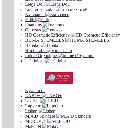
Elega Doll
Emu no shizuku
Exuviance
Faith
Foamous
Genosys
HD Cosmetic Efficiency
HUMA-STEMELLS
Hanako
Hime Labo
Intime Organique
Is Clinical
Kyo tomo
LABO+
LEJEU
Lapidem
Lishan
M.A.D Skincare
MERIQUE
Make.iN