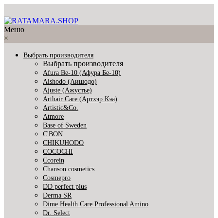
Меню
×
Выбрать производителя
Выбрать производителя
Afura Be-10 (Афура Бе-10)
Aishodo (Аишодо)
Ajuste (Ажустье)
Arthair Care (Артхэр Кэа)
Artistic&Co.
Atmore
Base of Sweden
C'BON
CHIKUHODO
COCOCHI
Ccorein
Chanson cosmetics
Cosmepro
DD perfect plus
Derma SR
Dime Health Care Professional Amino
Dr. Select