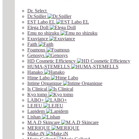
Dr. Select
Dr.Spiller
EST Labo EL
Elega Doll
Emu no shizuku
Exuviance
Faith
Foamous
Genosys
HD Cosmetic Efficiency
HUMA-STEMELLS
Hanako
Hime Labo
Intime Organique
Is Clinical
Kyo tomo
LABO+
LEJEU
Lapidem
Lishan
M.A.D Skincare
MERIQUE
Make.iN