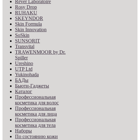
Rêver Laboratoire
Rosy Drop
RUHAKU
SKEYNDOR
Skin Formula
Skin Innovation
SoSkin
SUNSORIT
Transvital
TRAWENMOOR by Dr.
Spiller
Ureshino
UTP Ltd
Yukinohada
БАДы
Бьюти-Гаджеты
Каталог
Профессиональная
косметика для волос
Профессиональная
косметика для лица
Профессиональная
косметика для тела
Наборы
По состоянию кожи