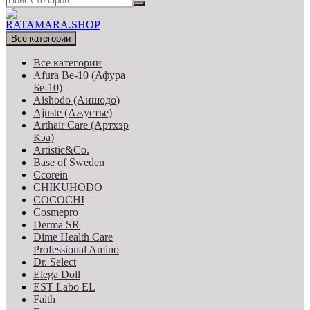
Все категории
Все категории
Afura Be-10 (Афура
Бе-10)
Aishodo (Аишодо)
Ajuste (Ажустье)
Arthair Care (Артхэр
Кэа)
Artistic&Co.
Base of Sweden
Ccorein
CHIKUHODO
COCOCHI
Cosmepro
Derma SR
Dime Health Care
Professional Amino
Dr. Select
Elega Doll
EST Labo EL
Faith