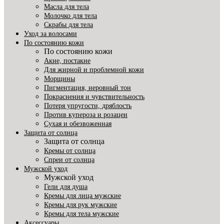
Масла для тела
Молочко для тела
Скрабы для тела
Уход за волосами
По состоянию кожи
По состоянию кожи
Акне, постакне
Для жирной и проблемной кожи
Морщины
Пигментация, неровный тон
Покраснения и чувствительность
Потеря упругости, дряблость
Против купероза и розацеи
Сухая и обезвоженная
Защита от солнца
Защита от солнца
Кремы от солнца
Спреи от солнца
Мужской уход
Мужской уход
Гели для душа
Кремы для лица мужские
Кремы для рук мужские
Кремы для тела мужские
Аксессуары