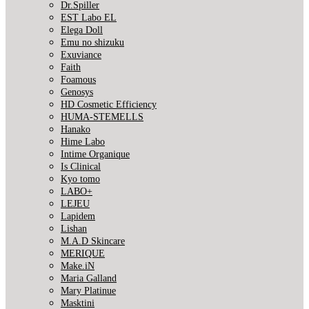
Dr.Spiller
EST Labo EL
Elega Doll
Emu no shizuku
Exuviance
Faith
Foamous
Genosys
HD Cosmetic Efficiency
HUMA-STEMELLS
Hanako
Hime Labo
Intime Organique
Is Clinical
Kyo tomo
LABO+
LEJEU
Lapidem
Lishan
M.A.D Skincare
MERIQUE
Make.iN
Maria Galland
Mary Platinue
Masktini