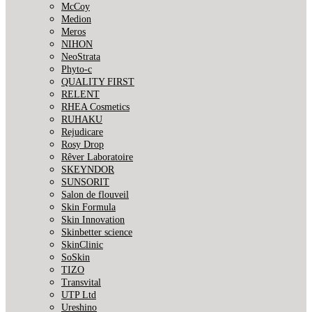
McCoy
Medion
Meros
NIHON
NeoStrata
Phyto-c
QUALITY FIRST
RELENT
RHEA Cosmetics
RUHAKU
Rejudicare
Rosy Drop
Rêver Laboratoire
SKEYNDOR
SUNSORIT
Salon de flouveil
Skin Formula
Skin Innovation
Skinbetter science
SkinСlinic
SoSkin
TIZO
Transvital
UTP Ltd
Ureshino