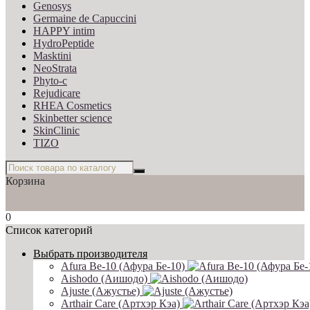
Genosys
Germaine de Capuccini
HAPPY intim
HydroPeptide
Masktini
NeoStrata
Phyto-c
Rejudicare
RHEA Cosmetics
Skinbetter science
SkinСlinic
TIZO
Корзина
0
Список категорий
Выбрать производителя
Afura Be-10 (Афура Бе-10)
Aishodo (Аишодо)
Ajuste (Ажустье)
Arthair Care (Артхэр Кэа)