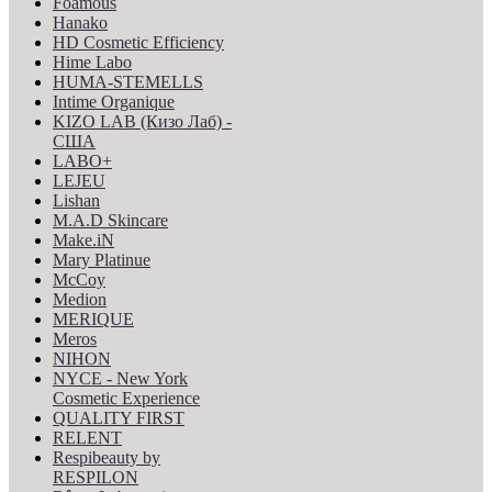
Foamous
Hanako
HD Cosmetic Efficiency
Hime Labo
HUMA-STEMELLS
Intime Organique
KIZO LAB (Кизо Лаб) -
США
LABO+
LEJEU
Lishan
M.A.D Skincare
Make.iN
Mary Platinue
McCoy
Medion
MERIQUE
Meros
NIHON
NYCE - New York
Cosmetic Experience
QUALITY FIRST
RELENT
Respibeauty by
RESPILON