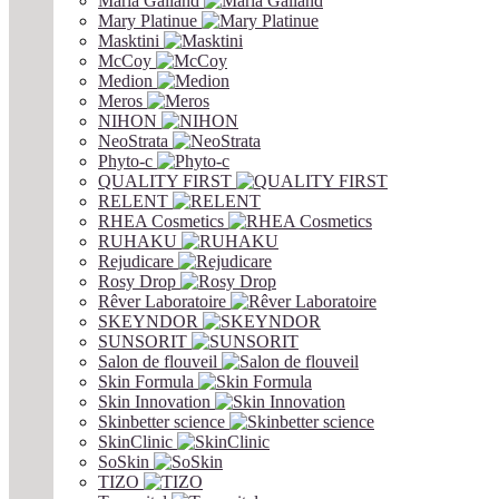
Maria Galland
Mary Platinue
Masktini
McCoy
Medion
Meros
NIHON
NeoStrata
Phyto-c
QUALITY FIRST
RELENT
RHEA Cosmetics
RUHAKU
Rejudicare
Rosy Drop
Rêver Laboratoire
SKEYNDOR
SUNSORIT
Salon de flouveil
Skin Formula
Skin Innovation
Skinbetter science
SkinСlinic
SoSkin
TIZO