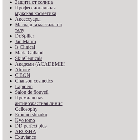
Защита от солнца
Профессиональная
мужская косметика
Аксессуары
Масла для массажа по
телу
Dr.Spiller
Jan Marini
Is Clinical
Maria Galland
SkinCeuticals
Академи (ACADEMIE)
Atmore
C'BON
Chanson cosmetics
Lapidem
Salon de flouveil
Премиальная
антивозрастная линия
Cellosophy
Emu no shizuku
Kyo tomo
DD perfect plus
AROSHA
Exuviance