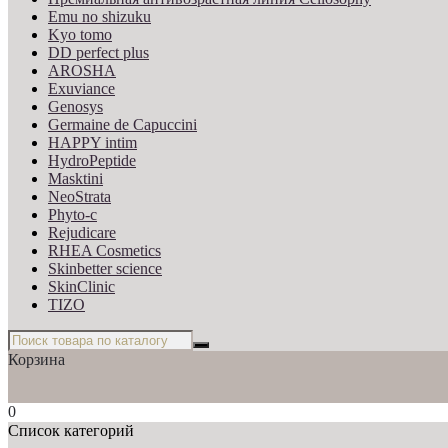
Emu no shizuku
Kyo tomo
DD perfect plus
AROSHA
Exuviance
Genosys
Germaine de Capuccini
HAPPY intim
HydroPeptide
Masktini
NeoStrata
Phyto-c
Rejudicare
RHEA Cosmetics
Skinbetter science
SkinСlinic
TIZO
Корзина
0
Список категорий