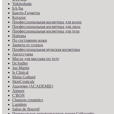
Yukinohada
БАДы
Бьюти-Гаджеты
Каталог
Профессиональная косметика для волос
Профессиональная косметика для лица
Профессиональная косметика для тела
Наборы
По состоянию кожи
Защита от солнца
Профессиональная мужская косметика
Аксессуары
Масла для массажа по телу
Dr.Spiller
Jan Marini
Is Clinical
Maria Galland
SkinCeuticals
Академи (ACADEMIE)
Atmore
C'BON
Chanson cosmetics
Lapidem
Salon de flouveil
Премиальная антивозрастная линия Cellosophy