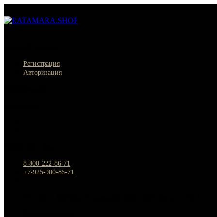
Меню
×
Личный кабинет
Регистрация
Авторизация
Информация
Настройки
Обратная связь
8-800-222-86-71
+7-925-900-86-71
Россия, г. Москва, Спартаковский переулок д.2, стр.11
Круглосуточно