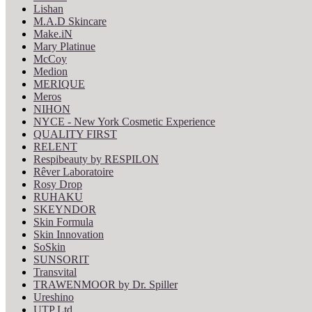
Lishan
M.A.D Skincare
Make.iN
Mary Platinue
McCoy
Medion
MERIQUE
Meros
NIHON
NYCE - New York Cosmetic Experience
QUALITY FIRST
RELENT
Respibeauty by RESPILON
Rêver Laboratoire
Rosy Drop
RUHAKU
SKEYNDOR
Skin Formula
Skin Innovation
SoSkin
SUNSORIT
Transvital
TRAWENMOOR by Dr. Spiller
Ureshino
UTP Ltd