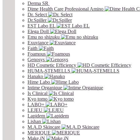
Derma SR
Dime Health Care Professional Amino
Dr. Select
Dr.Spiller
EST Labo EL
Elega Doll
Emu no shizuku
Exuviance
Faith
Foamous
Genosys
HD Cosmetic Efficiency
HUMA-STEMELLS
Hanako
Hime Labo
Intime Organique
Is Clinical
Kyo tomo
LABO+
LEJEU
Lapidem
Lishan
M.A.D Skincare
MERIQUE
Make.iN