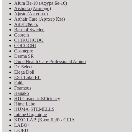
Afura Be-10 (Афура Бе-10)
Aishodo (Аишодо)
Ajuste (Ажустье)
Arthair Care (Артхэр Кэа)
Artistic&Co.
Base of Sweden
Ccorein
CHIKUHODO
COCOCHI
Cosmepro
Derma SR
Dime Health Care Professional Amino
Dr. Select
Elega Doll
EST Labo EL
Faith
Foamous
Hanako
HD Cosmetic Efficiency
Hime Labo
HUMA-STEMELLS
Intime Organique
KIZO LAB (Кизо Лаб) - США
LABO+
LEJEU