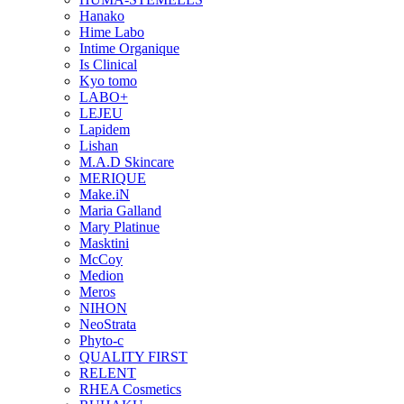
Hanako
Hime Labo
Intime Organique
Is Clinical
Kyo tomo
LABO+
LEJEU
Lapidem
Lishan
M.A.D Skincare
MERIQUE
Make.iN
Maria Galland
Mary Platinue
Masktini
McCoy
Medion
Meros
NIHON
NeoStrata
Phyto-c
QUALITY FIRST
RELENT
RHEA Cosmetics