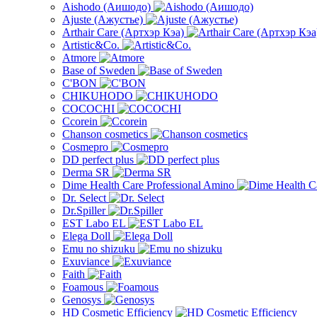
Aishodo (Аишодо)
Ajuste (Ажустье)
Arthair Care (Артхэр Кэа)
Artistic&Co.
Atmore
Base of Sweden
C'BON
CHIKUHODO
COCOCHI
Ccorein
Chanson cosmetics
Cosmepro
DD perfect plus
Derma SR
Dime Health Care Professional Amino
Dr. Select
Dr.Spiller
EST Labo EL
Elega Doll
Emu no shizuku
Exuviance
Faith
Foamous
Genosys
HD Cosmetic Efficiency