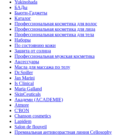
Yukinohada
БАДы
Бьюти-Гаджеты
Каталог
Профессиональная косметика для волос
Профессиональная косметика для лица
Профессиональная косметика для тела
Наборы
По состоянию кожи
Защита от солнца
Профессиональная мужская косметика
Аксессуары
Масла для массажа по телу
Dr.Spiller
Jan Marini
Is Clinical
Maria Galland
SkinCeuticals
Академи (ACADEMIE)
Atmore
C'BON
Chanson cosmetics
Lapidem
Salon de flouveil
Премиальная антивозрастная линия Cellosophy