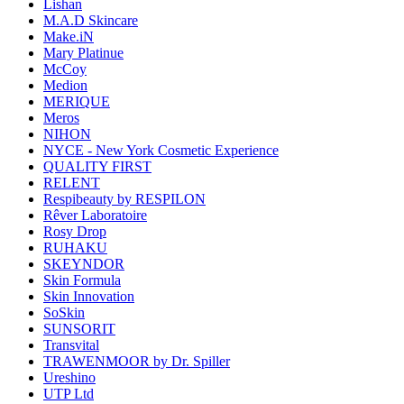
Lishan
M.A.D Skincare
Make.iN
Mary Platinue
McCoy
Medion
MERIQUE
Meros
NIHON
NYCE - New York Cosmetic Experience
QUALITY FIRST
RELENT
Respibeauty by RESPILON
Rêver Laboratoire
Rosy Drop
RUHAKU
SKEYNDOR
Skin Formula
Skin Innovation
SoSkin
SUNSORIT
Transvital
TRAWENMOOR by Dr. Spiller
Ureshino
UTP Ltd