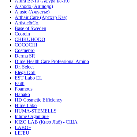
Afura Be-10 (Афура Бе-10)
Aishodo (Аишодо)
Ajuste (Ажустье)
Arthair Care (Артхэр Кэа)
Artistic&Co.
Base of Sweden
Ccorein
CHIKUHODO
COCOCHI
Cosmepro
Derma SR
Dime Health Care Professional Amino
Dr. Select
Elega Doll
EST Labo EL
Faith
Foamous
Hanako
HD Cosmetic Efficiency
Hime Labo
HUMA-STEMELLS
Intime Organique
KIZO LAB (Кизо Лаб) - США
LABO+
LEJEU