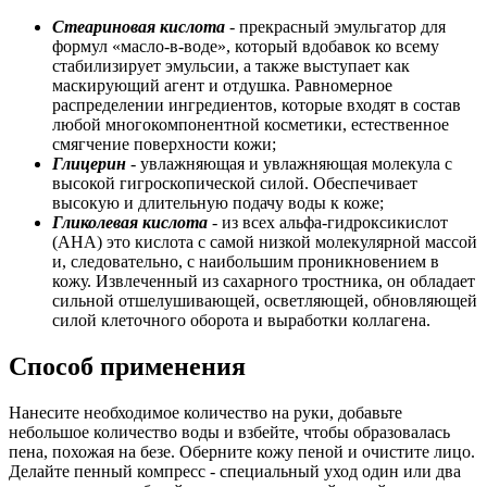
Стеариновая кислота
- прекрасный эмульгатор для
формул «масло-в-воде», который вдобавок ко всему
стабилизирует эмульсии, а также выступает как
маскирующий агент и отдушка. Равномерное
распределении ингредиентов, которые входят в состав
любой многокомпонентной косметики, естественное
смягчение поверхности кожи;
Глицерин
- увлажняющая и увлажняющая молекула с
высокой гигроскопической силой. Обеспечивает
высокую и длительную подачу воды к коже;
Гликолевая кислота
- из всех альфа-гидроксикислот
(AHA) это кислота с самой низкой молекулярной массой
и, следовательно, с наибольшим проникновением в
кожу. Извлеченный из сахарного тростника, он обладает
сильной отшелушивающей, осветляющей, обновляющей
силой клеточного оборота и выработки коллагена.
Способ применения
Нанесите необходимое количество на руки, добавьте
небольшое количество воды и взбейте, чтобы образовалась
пена, похожая на безе. Оберните кожу пеной и очистите лицо.
Делайте пенный компресс - специальный уход один или два