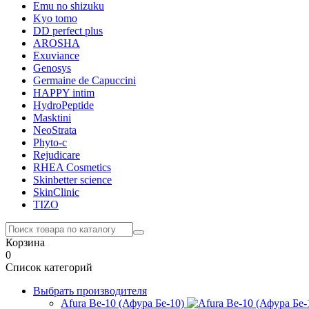
Emu no shizuku
Kyo tomo
DD perfect plus
AROSHA
Exuviance
Genosys
Germaine de Capuccini
HAPPY intim
HydroPeptide
Masktini
NeoStrata
Phyto-c
Rejudicare
RHEA Cosmetics
Skinbetter science
SkinСlinic
TIZO
Корзина
0
Список категорий
Выбрать производителя
Afura Be-10 (Афура Бе-10)