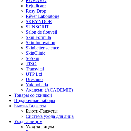
RUHAKU
Rejudicare
Rosy Drop
Rêver Laboratoire
SKEYNDOR
SUNSORIT
Salon de flouveil
Skin Formula
Skin Innovation
Skinbetter science
SkinСlinic
SoSkin
TIZO
Transvital
UTP Ltd
Ureshino
Yukinohada
Академи (ACADEMIE)
Товары со скидкой
Подарочные наборы
Бьюти-Гаджеты
Бьюти-Гаджеты
Система ухода для лица
Уход за лицом
Уход за лицом