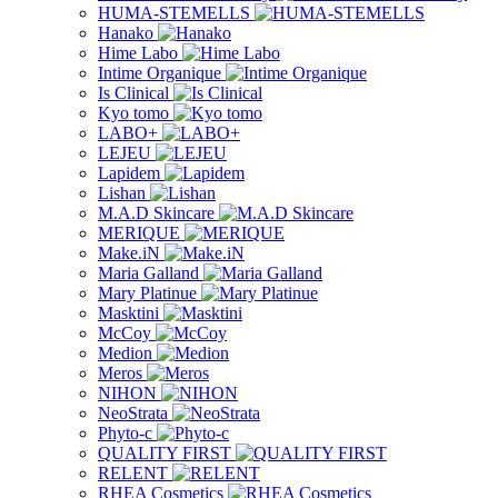
HUMA-STEMELLS
Hanako
Hime Labo
Intime Organique
Is Clinical
Kyo tomo
LABO+
LEJEU
Lapidem
Lishan
M.A.D Skincare
MERIQUE
Make.iN
Maria Galland
Mary Platinue
Masktini
McCoy
Medion
Meros
NIHON
NeoStrata
Phyto-c
QUALITY FIRST
RELENT
RHEA Cosmetics