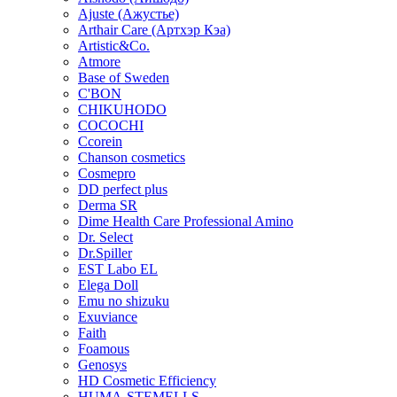
Ajuste (Ажустье)
Arthair Care (Артхэр Кэа)
Artistic&Co.
Atmore
Base of Sweden
C'BON
CHIKUHODO
COCOCHI
Ccorein
Chanson cosmetics
Cosmepro
DD perfect plus
Derma SR
Dime Health Care Professional Amino
Dr. Select
Dr.Spiller
EST Labo EL
Elega Doll
Emu no shizuku
Exuviance
Faith
Foamous
Genosys
HD Cosmetic Efficiency
HUMA-STEMELLS