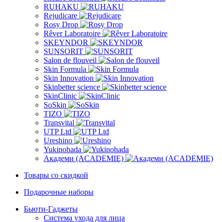
RUHAKU
Rejudicare
Rosy Drop
Rêver Laboratoire
SKEYNDOR
SUNSORIT
Salon de flouveil
Skin Formula
Skin Innovation
Skinbetter science
SkinСlinic
SoSkin
TIZO
Transvital
UTP Ltd
Ureshino
Yukinohada
Академи (ACADEMIE)
Товары со скидкой
Подарочные наборы
Бьюти-Гаджеты
Система ухода для лица