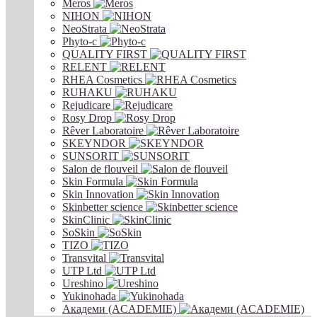
Meros
NIHON
NeoStrata
Phyto-c
QUALITY FIRST
RELENT
RHEA Cosmetics
RUHAKU
Rejudicare
Rosy Drop
Rêver Laboratoire
SKEYNDOR
SUNSORIT
Salon de flouveil
Skin Formula
Skin Innovation
Skinbetter science
SkinСlinic
SoSkin
TIZO
Transvital
UTP Ltd
Ureshino
Yukinohada
Академи (ACADEMIE)