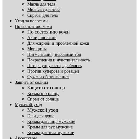
Масла для тела
Молочко для тела
Скрабы для тела
Уход за волосами
По состоянию кожи
По состоянию кожи
Акне, постакне
Для жирной и проблемной кожи
Морщины
Пигментация, неровный тон
Покраснения и чувствительность
Потеря упругости, дряблость
Против купероза и розацеи
Сухая и обезвоженная
Защита от солнца
Защита от солнца
Кремы от солнца
Спреи от солнца
Мужской уход
Мужской уход
Гели для душа
Кремы для лица мужские
Кремы для рук мужские
Кремы для тела мужские
Аксессуары