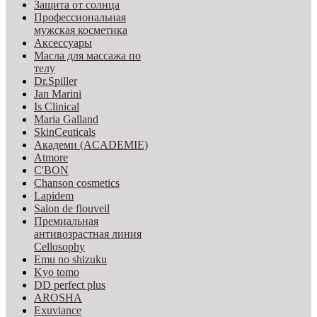
Защита от солнца
Профессиональная
мужская косметика
Аксессуары
Масла для массажа по
телу
Dr.Spiller
Jan Marini
Is Clinical
Maria Galland
SkinCeuticals
Академи (ACADEMIE)
Atmore
C'BON
Chanson cosmetics
Lapidem
Salon de flouveil
Премиальная
антивозрастная линия
Cellosophy
Emu no shizuku
Kyo tomo
DD perfect plus
AROSHA
Exuviance