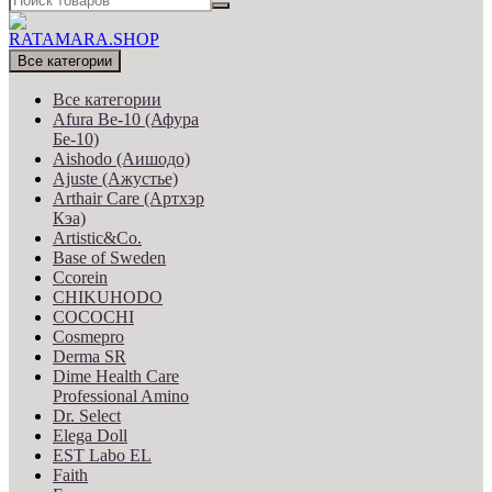
Все категории
Все категории
Afura Be-10 (Афура
Бе-10)
Aishodo (Аишодо)
Ajuste (Ажустье)
Arthair Care (Артхэр
Кэа)
Artistic&Co.
Base of Sweden
Ccorein
CHIKUHODO
COCOCHI
Cosmepro
Derma SR
Dime Health Care
Professional Amino
Dr. Select
Elega Doll
EST Labo EL
Faith