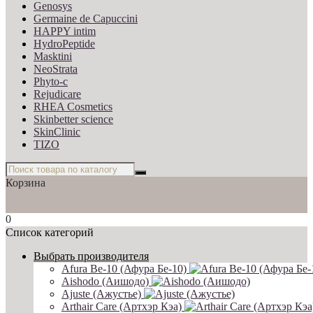
Genosys
Germaine de Capuccini
HAPPY intim
HydroPeptide
Masktini
NeoStrata
Phyto-c
Rejudicare
RHEA Cosmetics
Skinbetter science
SkinСlinic
TIZO
Корзина
0
Список категорий
Выбрать производителя
Afura Be-10 (Афура Бе-10)
Aishodo (Аишодо)
Ajuste (Ажустье)
Arthair Care (Артхэр Кэа)