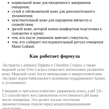
нормальной коже для ежедневного завершения
очищения;
сухой и обезвоженной коже для дополнительного
увлажнения;
чувствительной коже для ощущения мягкости и
спокойствия;
зрелой коже, которой важна комфортная подготовка к
сыворотке и крему;
тем, кто после умывания замечает стянутость;
тем, кто собирает последовательный ритуал очищения
Maria Galland.
Как работает формула
Экстракты Laminaria Digitata и Chondrus Crispus, а также
морской салат Ulva Lactuca помогают интенсивно увлажнять
кожу. Морской салат богат минералами и микроэлементами.
Экстракт корня байкальского шлемника поддерживает баланс
и успокаивает.
Глицерин и трегалоза помогают удерживать влагу, а pH 5,0–
5,5 способствует восстановлению естественного pH кожи
после очищения. Это делает лосьон логичным
промежуточным этапом перед концентрированными
средствами.