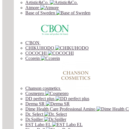
Artistic&Co.
Atmore
Base of Sweden
C'BON
CHIKUHODO
COCOCHI
Ccorein
Chanson cosmetics
Cosmepro
DD perfect plus
Derma SR
Dime Health Care Professional Amino
Dr. Select
Dr.Spiller
EST Labo EL