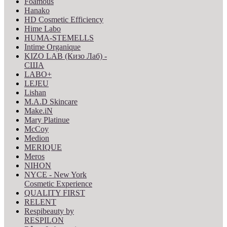
Foamous
Hanako
HD Cosmetic Efficiency
Hime Labo
HUMA-STEMELLS
Intime Organique
KIZO LAB (Кизо Лаб) -
США
LABO+
LEJEU
Lishan
M.A.D Skincare
Make.iN
Mary Platinue
McCoy
Medion
MERIQUE
Meros
NIHON
NYCE - New York
Cosmetic Experience
QUALITY FIRST
RELENT
Respibeauty by
RESPILON