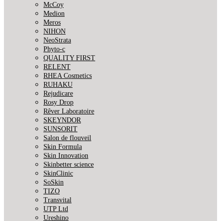
McCoy
Medion
Meros
NIHON
NeoStrata
Phyto-c
QUALITY FIRST
RELENT
RHEA Cosmetics
RUHAKU
Rejudicare
Rosy Drop
Rêver Laboratoire
SKEYNDOR
SUNSORIT
Salon de flouveil
Skin Formula
Skin Innovation
Skinbetter science
SkinСlinic
SoSkin
TIZO
Transvital
UTP Ltd
Ureshino