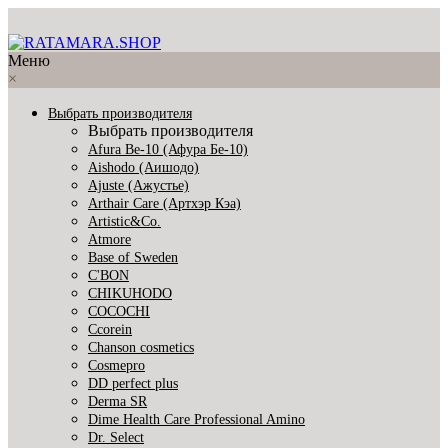
Меню
×
Выбрать производителя
Выбрать производителя
Afura Be-10 (Афура Бе-10)
Aishodo (Аишодо)
Ajuste (Ажустье)
Arthair Care (Артхэр Кэа)
Artistic&Co.
Atmore
Base of Sweden
C'BON
CHIKUHODO
COCOCHI
Ccorein
Chanson cosmetics
Cosmepro
DD perfect plus
Derma SR
Dime Health Care Professional Amino
Dr. Select