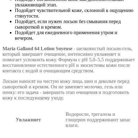
увлажняющий этап.
Подойдет чувствительной коже, склонной к ощущению
стянутости.
Подойдет, если нужен лосьон без смывания перед
сывороткой и кремом.
Подойдет для ежедневного применения утром и
вечером.
Maria Galland 64 Lotion Soyeuse
- шелковистый лосьон-гель,
который завершает очищение, интенсивно увлажняет и
помогает успокоить кожу. Формула с pH 5,0–5,5 поддерживает
восстановление естественного pH и экосистемы кожи после
контакта с водой и очищающим средством.
Лосьон наносят на чистую кожу лица, шеи и декольте перед
сывороткой и кремом. Он не заменяет молочко, гель или
пенку: его задача - завершить этап очищения и подготовить
кожу к последующему уходу.
Водоросли, трегалоза и
Увлажняет
глицерин поддерживают запас
влаги.