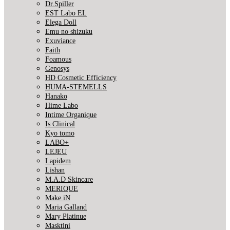
Dr.Spiller
EST Labo EL
Elega Doll
Emu no shizuku
Exuviance
Faith
Foamous
Genosys
HD Cosmetic Efficiency
HUMA-STEMELLS
Hanako
Hime Labo
Intime Organique
Is Clinical
Kyo tomo
LABO+
LEJEU
Lapidem
Lishan
M.A.D Skincare
MERIQUE
Make.iN
Maria Galland
Mary Platinue
Masktini