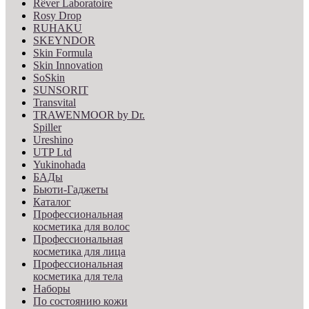
Rêver Laboratoire
Rosy Drop
RUHAKU
SKEYNDOR
Skin Formula
Skin Innovation
SoSkin
SUNSORIT
Transvital
TRAWENMOOR by Dr.
Spiller
Ureshino
UTP Ltd
Yukinohada
БАДы
Бьюти-Гаджеты
Каталог
Профессиональная
косметика для волос
Профессиональная
косметика для лица
Профессиональная
косметика для тела
Наборы
По состоянию кожи