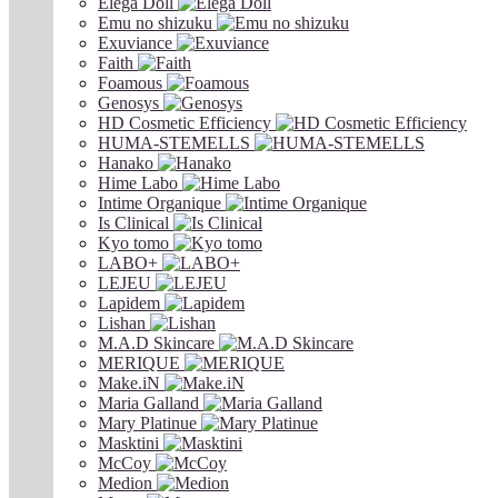
Elega Doll
Emu no shizuku
Exuviance
Faith
Foamous
Genosys
HD Cosmetic Efficiency
HUMA-STEMELLS
Hanako
Hime Labo
Intime Organique
Is Clinical
Kyo tomo
LABO+
LEJEU
Lapidem
Lishan
M.A.D Skincare
MERIQUE
Make.iN
Maria Galland
Mary Platinue
Masktini
McCoy
Medion