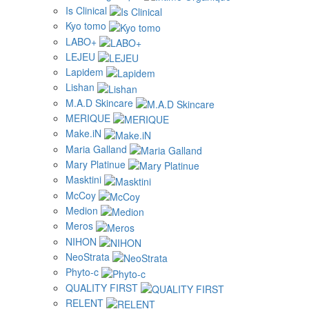
Is Clinical
Kyo tomo
LABO+
LEJEU
Lapidem
Lishan
M.A.D Skincare
MERIQUE
Make.iN
Maria Galland
Mary Platinue
Masktini
McCoy
Medion
Meros
NIHON
NeoStrata
Phyto-c
QUALITY FIRST
RELENT