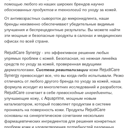
помощью любого из наших широких брендов
научно
обоснованных продуктов
и
технологий
по уходу за кожей.
От антивозрастных сывороток до микронидлинга, наши
бренды неизменно обеспечивают убедительные видимые
улучшения и беспрецедентные результаты. Вы можете найти
эти мощные и безопасные продукты в салонах и медицинских
офисах по всей стране.
RejudiCare Synergy - это эффективное решение любых
упрямых проблем с кожей. Безопасная, но нежная линейка
средств по уходу за кожей, проверенная ведущими
дерматологами.
Система ревитализации
кожи RejudiCare
Synergy превосходит все, что вы когда-либо испытывали. Резко
отличаясь от любого другого бренда по уходу за кожей, наша
формула исходит из многолетних исследований и разработок.
RejudiCare сочетает в себе
превосходные ингредиенты
,
улучшающие кожу, с Aquaprime, мощным новым
катализатором, который позволяет продуктам в системе
проникать на поверхность кожи. Продукты RejudiCare
основаны на синергетическом сочетании нескольких
фармацевтических ингредиентов для решения конкретных
проблем кожи и удовлетворения потребностей различных