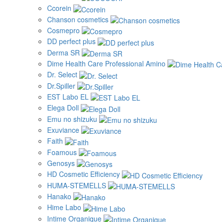
Ccorein
Chanson cosmetics
Cosmepro
DD perfect plus
Derma SR
Dime Health Care Professional Amino
Dr. Select
Dr.Spiller
EST Labo EL
Elega Doll
Emu no shizuku
Exuviance
Faith
Foamous
Genosys
HD Cosmetic Efficiency
HUMA-STEMELLS
Hanako
Hime Labo
Intime Organique