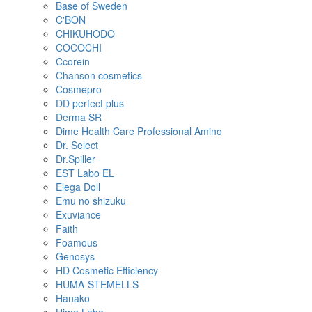
Base of Sweden
C'BON
CHIKUHODO
COCOCHI
Ccorein
Chanson cosmetics
Cosmepro
DD perfect plus
Derma SR
Dime Health Care Professional Amino
Dr. Select
Dr.Spiller
EST Labo EL
Elega Doll
Emu no shizuku
Exuviance
Faith
Foamous
Genosys
HD Cosmetic Efficiency
HUMA-STEMELLS
Hanako
Hime Labo