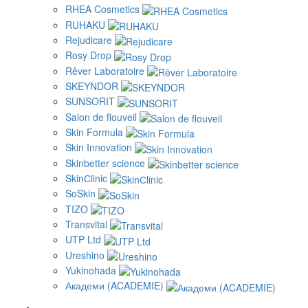
RHEA Cosmetics
RUHAKU
Rejudicare
Rosy Drop
Rêver Laboratoire
SKEYNDOR
SUNSORIT
Salon de flouveil
Skin Formula
Skin Innovation
Skinbetter science
SkinСlinic
SoSkin
TIZO
Transvital
UTP Ltd
Ureshino
Yukinohada
Академи (ACADEMIE)