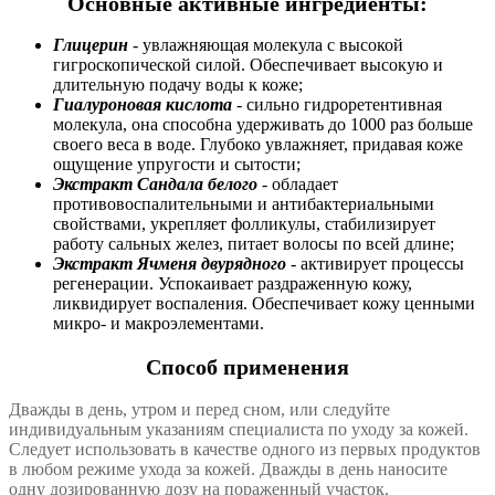
Основные активные ингредиенты:
Глицерин
- увлажняющая молекула с высокой
гигроскопической силой. Обеспечивает высокую и
длительную подачу воды к коже;
Гиалуроновая кислота
- сильно гидроретентивная
молекула, она способна удерживать до 1000 раз больше
своего веса в воде. Глубоко увлажняет, придавая коже
ощущение упругости и сытости;
Экстракт Сандала белого
- обладает
противовоспалительными и антибактериальными
свойствами, укрепляет фолликулы, стабилизирует
работу сальных желез, питает волосы по всей длине;
Экстракт Ячменя двурядного
- активирует процессы
регенерации. Успокаивает раздраженную кожу,
ликвидирует воспаления. Обеспечивает кожу ценными
микро- и макроэлементами.
Способ применения
Дважды в день, утром и перед сном, или следуйте
индивидуальным указаниям специалиста по уходу за кожей.
Следует использовать в качестве одного из первых продуктов
в любом режиме ухода за кожей. Дважды в день наносите
одну дозированную дозу на пораженный участок.