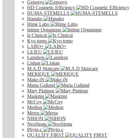
Genosys
HD Cosmetic Efficiency
HUMA-STEMELLS
Hanako
Hime Labo
Intime Organique
Is Clinical
Kyo tomo
LABO+
LEJEU
Lapidem
Lishan
M.A.D Skincare
MERIQUE
Make.iN
Maria Galland
Mary Platinue
Masktini
McCoy
Medion
Meros
NIHON
NeoStrata
Phyto-c
QUALITY FIRST