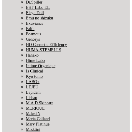
Dr.Spiller
EST Labo EL
Elega Doll
Emu no shizuku
Exuviance
Faith
Foamous
Genosys
HD Cosmetic Efficiency
HUMA-STEMELLS
Hanako
Hime Labo
Intime Organique
Is Clinical
Kyo tomo
LABO+
LEJEU
Lapidem
Lishan
M.A.D Skincare
MERIQUE
Make.iN
Maria Galland
Mary Platinue
Masktini