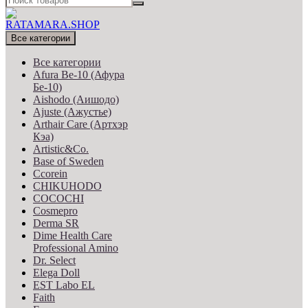
Все категории
Все категории
Afura Be-10 (Афура
Бе-10)
Aishodo (Аишодо)
Ajuste (Ажустье)
Arthair Care (Артхэр
Кэа)
Artistic&Co.
Base of Sweden
Ccorein
CHIKUHODO
COCOCHI
Cosmepro
Derma SR
Dime Health Care
Professional Amino
Dr. Select
Elega Doll
EST Labo EL
Faith