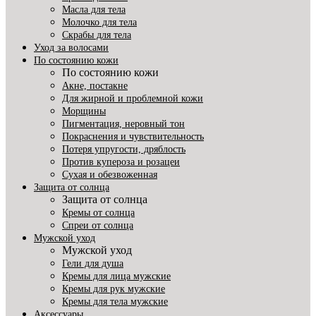
Масла для тела
Молочко для тела
Скрабы для тела
Уход за волосами
По состоянию кожи
По состоянию кожи
Акне, постакне
Для жирной и проблемной кожи
Морщины
Пигментация, неровный тон
Покраснения и чувствительность
Потеря упругости, дряблость
Против купероза и розацеи
Сухая и обезвоженная
Защита от солнца
Защита от солнца
Кремы от солнца
Спреи от солнца
Мужской уход
Мужской уход
Гели для душа
Кремы для лица мужские
Кремы для рук мужские
Кремы для тела мужские
Аксессуары