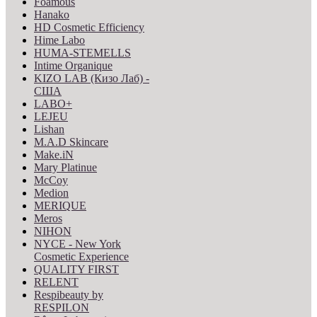
Foamous
Hanako
HD Cosmetic Efficiency
Hime Labo
HUMA-STEMELLS
Intime Organique
KIZO LAB (Кизо Лаб) -
США
LABO+
LEJEU
Lishan
M.A.D Skincare
Make.iN
Mary Platinue
McCoy
Medion
MERIQUE
Meros
NIHON
NYCE - New York
Cosmetic Experience
QUALITY FIRST
RELENT
Respibeauty by
RESPILON