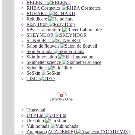
RELENT
RHEA Cosmetics
RUHAKU
Rejudicare
Rosy Drop
Rêver Laboratoire
SKEYNDOR
SUNSORIT
Salon de flouveil
Skin Formula
Skin Innovation
Skinbetter science
SkinСlinic
SoSkin
TIZO
Transvital
UTP Ltd
Ureshino
Yukinohada
Академи (ACADEMIE)