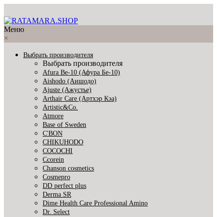
Меню
×
Выбрать производителя
Выбрать производителя
Afura Be-10 (Афура Бе-10)
Aishodo (Аишодо)
Ajuste (Ажустье)
Arthair Care (Артхэр Кэа)
Artistic&Co.
Atmore
Base of Sweden
C'BON
CHIKUHODO
COCOCHI
Ccorein
Chanson cosmetics
Cosmepro
DD perfect plus
Derma SR
Dime Health Care Professional Amino
Dr. Select