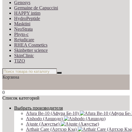
Genosys
Germaine de Capuccini
HAPPY intim
HydroPeptide
Masktini
NeoStrata
Phyto-c
Rejudicare
RHEA Cosmetics
Skinbetter science
SkinСlinic
TIZO
Корзина
0
Список категорий
Выбрать производителя
Afura Be-10 (Афура Бе-10)
Aishodo (Аишодо)
Ajuste (Ажустье)
Arthair Care (Артхэр Кэа)