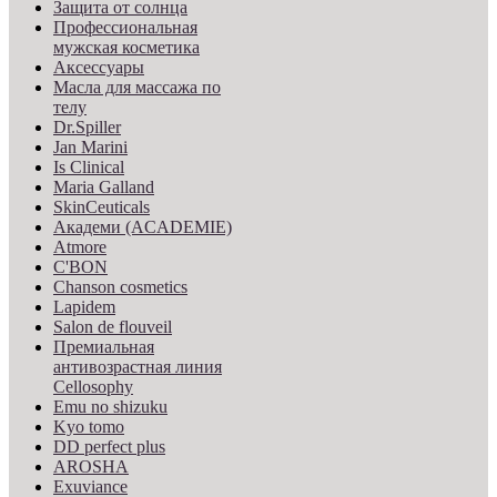
Защита от солнца
Профессиональная
мужская косметика
Аксессуары
Масла для массажа по
телу
Dr.Spiller
Jan Marini
Is Clinical
Maria Galland
SkinCeuticals
Академи (ACADEMIE)
Atmore
C'BON
Chanson cosmetics
Lapidem
Salon de flouveil
Премиальная
антивозрастная линия
Cellosophy
Emu no shizuku
Kyo tomo
DD perfect plus
AROSHA
Exuviance