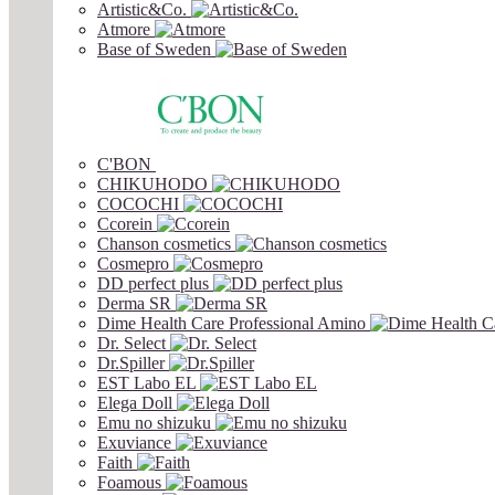
Artistic&Co.
Atmore
Base of Sweden
C'BON
CHIKUHODO
COCOCHI
Ccorein
Chanson cosmetics
Cosmepro
DD perfect plus
Derma SR
Dime Health Care Professional Amino
Dr. Select
Dr.Spiller
EST Labo EL
Elega Doll
Emu no shizuku
Exuviance
Faith
Foamous