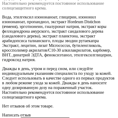
Настоятельно рекомендуется постоянное использование
солнцезащитного крема.
Вода, этилгексил изононаноат, глицерин, изононил
изононаноат, пропандиол, экстракт Hordeum Distichon
(ячменя), эрготионеин, гиалуронат натрия, экстракт коры
феллодендрона амурского, экстракт сандалового дерева
(сандалового дерева), экстракт планктона, экстракт
арабидопсиса талианского, плоды эводии рутаекапра
Экстракт, лецитин, лизат Micrococcus, бутиленгликоль,
кроссполимер акрилатов/C10-30 алкилакрилатов, карбомер,
BHT, динатрий ЭДТА, феноксиэтанол, этилгексилглицерин,
гидроксид натрия.
Дважды в день, утром и перед сном, или следуйте
индивидуальным указаниям специалиста по уходу за кожей.
Следует использовать в качестве одного из первых продуктов
в любом режиме ухода за кожей. Дважды в день наносите
одну дозированную дозу на пораженный участок.
Настоятельно рекомендуется постоянное использование
солнцезащитного крема.
Нет отзывов об этом товаре.
Написать отзыв