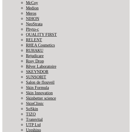
McCoy
Medion
Meros
NIHON
NeoStrata
Phyto-c
QUALITY FIRST
RELENT
RHEA Cosmetics
RUHAKU
Rejudicare
Rosy Drop
Rêver Laboratoire
SKEYNDOR
SUNSORIT
Salon de flouveil
Skin Formula
Skin Innovation
Skinbetter science
SkinСlinic
SoSkin
TIZO
Transvital
UTP Ltd
Ureshino