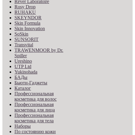
Rêver Laboratoire
Rosy Drop
RUHAKU
SKEYNDOR
Skin Formula
Skin Innovation
SoSkin
SUNSORIT
Transvital
TRAWENMOOR by Dr.
Spiller
Ureshino
UTP Ltd
Yukinohada
БАДы
Бьюти-Гаджеты
Каталог
Профессиональная
косметика для волос
Профессиональная
косметика для лица
Профессиональная
косметика для тела
Наборы
По состоянию кожи