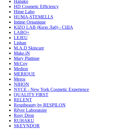
Hanako
HD Cosmetic Efficiency
Hime Labo
HUMA-STEMELLS
Intime Organique
KIZO LAB (Кизо Лаб) - США
LABO+
LEJEU
Lishan
M.A.D Skincare
Make.iN
Mary Platinue
McCoy
Medion
MERIQUE
Meros
NIHON
NYCE - New York Cosmetic Experience
QUALITY FIRST
RELENT
Respibeauty by RESPILON
Rêver Laboratoire
Rosy Drop
RUHAKU
SKEYNDOR