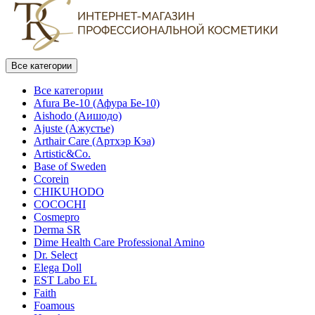
Все категории
Все категории
Afura Be-10 (Афура Бе-10)
Aishodo (Аишодо)
Ajuste (Ажустье)
Arthair Care (Артхэр Кэа)
Artistic&Co.
Base of Sweden
Ccorein
CHIKUHODO
COCOCHI
Cosmepro
Derma SR
Dime Health Care Professional Amino
Dr. Select
Elega Doll
EST Labo EL
Faith
Foamous