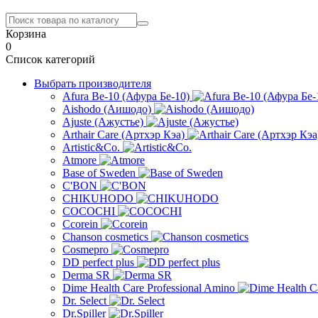
Корзина
0
Список категорий
Выбрать производителя
Afura Be-10 (Афура Бе-10)
Aishodo (Аишодо)
Ajuste (Ажустье)
Arthair Care (Артхэр Кэа)
Artistic&Co.
Atmore
Base of Sweden
C'BON
CHIKUHODO
COCOCHI
Ccorein
Chanson cosmetics
Cosmepro
DD perfect plus
Derma SR
Dime Health Care Professional Amino
Dr. Select
Dr.Spiller