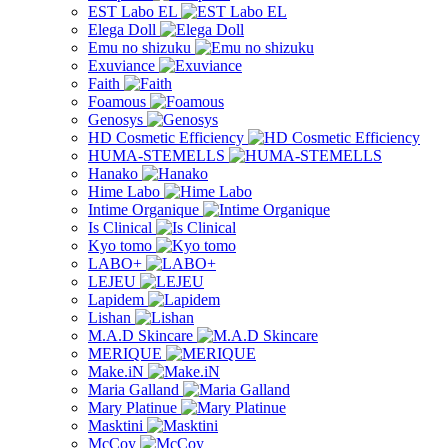
EST Labo EL
Elega Doll
Emu no shizuku
Exuviance
Faith
Foamous
Genosys
HD Cosmetic Efficiency
HUMA-STEMELLS
Hanako
Hime Labo
Intime Organique
Is Clinical
Kyo tomo
LABO+
LEJEU
Lapidem
Lishan
M.A.D Skincare
MERIQUE
Make.iN
Maria Galland
Mary Platinue
Masktini
McCoy