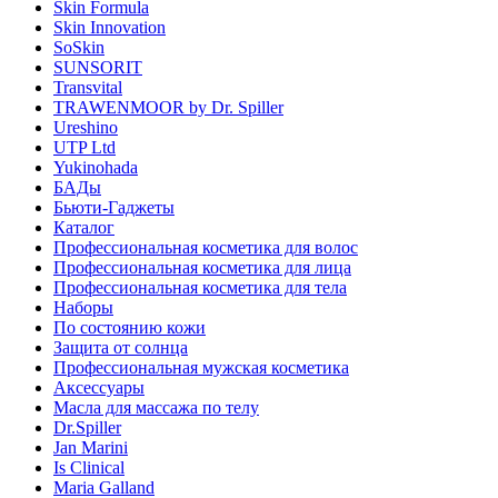
Skin Formula
Skin Innovation
SoSkin
SUNSORIT
Transvital
TRAWENMOOR by Dr. Spiller
Ureshino
UTP Ltd
Yukinohada
БАДы
Бьюти-Гаджеты
Каталог
Профессиональная косметика для волос
Профессиональная косметика для лица
Профессиональная косметика для тела
Наборы
По состоянию кожи
Защита от солнца
Профессиональная мужская косметика
Аксессуары
Масла для массажа по телу
Dr.Spiller
Jan Marini
Is Clinical
Maria Galland