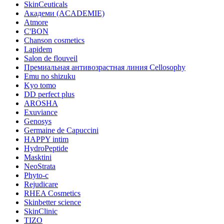
SkinCeuticals
Академи (ACADEMIE)
Atmore
C'BON
Chanson cosmetics
Lapidem
Salon de flouveil
Премиальная антивозрастная линия Cellosophy
Emu no shizuku
Kyo tomo
DD perfect plus
AROSHA
Exuviance
Genosys
Germaine de Capuccini
HAPPY intim
HydroPeptide
Masktini
NeoStrata
Phyto-c
Rejudicare
RHEA Cosmetics
Skinbetter science
SkinСlinic
TIZO