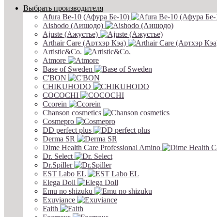
Выбрать производителя
Afura Be-10 (Афура Бе-10)
Aishodo (Аишодо)
Ajuste (Ажустье)
Arthair Care (Артхэр Кэа)
Artistic&Co.
Atmore
Base of Sweden
C'BON
CHIKUHODO
COCOCHI
Ccorein
Chanson cosmetics
Cosmepro
DD perfect plus
Derma SR
Dime Health Care Professional Amino
Dr. Select
Dr.Spiller
EST Labo EL
Elega Doll
Emu no shizuku
Exuviance
Faith