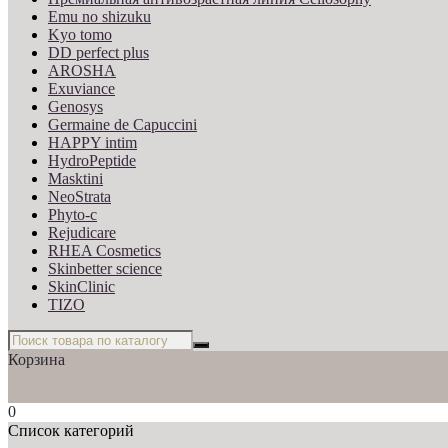
Emu no shizuku
Kyo tomo
DD perfect plus
AROSHA
Exuviance
Genosys
Germaine de Capuccini
HAPPY intim
HydroPeptide
Masktini
NeoStrata
Phyto-c
Rejudicare
RHEA Cosmetics
Skinbetter science
SkinСlinic
TIZO
Корзина
0
Список категорий