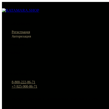
Меню
×
Личный кабинет
Регистрация
Авторизация
Информация
Настройки
Обратная связь
8-800-222-86-71
+7-925-900-86-71
Россия, г. Москва, Спартаковский переулок д.2, стр.11
Круглосуточно