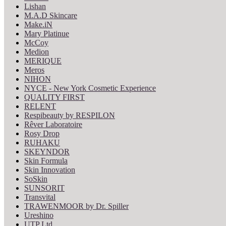
Lishan
M.A.D Skincare
Make.iN
Mary Platinue
McCoy
Medion
MERIQUE
Meros
NIHON
NYCE - New York Cosmetic Experience
QUALITY FIRST
RELENT
Respibeauty by RESPILON
Rêver Laboratoire
Rosy Drop
RUHAKU
SKEYNDOR
Skin Formula
Skin Innovation
SoSkin
SUNSORIT
Transvital
TRAWENMOOR by Dr. Spiller
Ureshino
UTP Ltd