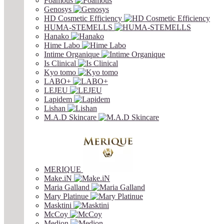
Foamous
Genosys
HD Cosmetic Efficiency
HUMA-STEMELLS
Hanako
Hime Labo
Intime Organique
Is Clinical
Kyo tomo
LABO+
LEJEU
Lapidem
Lishan
M.A.D Skincare
MERIQUE
Make.iN
Maria Galland
Mary Platinue
Masktini
McCoy
Medion