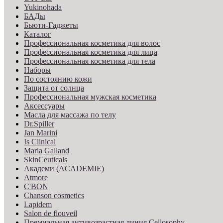
Yukinohada
БАДы
Бьюти-Гаджеты
Каталог
Профессиональная косметика для волос
Профессиональная косметика для лица
Профессиональная косметика для тела
Наборы
По состоянию кожи
Защита от солнца
Профессиональная мужская косметика
Аксессуары
Масла для массажа по телу
Dr.Spiller
Jan Marini
Is Clinical
Maria Galland
SkinCeuticals
Академи (ACADEMIE)
Atmore
C'BON
Chanson cosmetics
Lapidem
Salon de flouveil
Премиальная антивозрастная линия Cellosophy