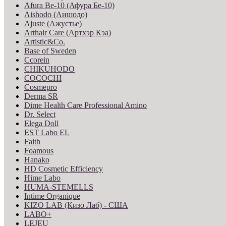
Afura Be-10 (Афура Бе-10)
Aishodo (Аишодо)
Ajuste (Ажустье)
Arthair Care (Артхэр Кэа)
Artistic&Co.
Base of Sweden
Ccorein
CHIKUHODO
COCOCHI
Cosmepro
Derma SR
Dime Health Care Professional Amino
Dr. Select
Elega Doll
EST Labo EL
Faith
Foamous
Hanako
HD Cosmetic Efficiency
Hime Labo
HUMA-STEMELLS
Intime Organique
KIZO LAB (Кизо Лаб) - США
LABO+
LEJEU