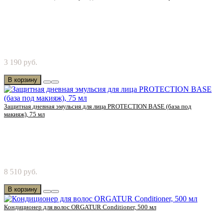
Очищает, увлажняет. Восстанавливает поврежденные волосы
3 190 руб.
и секущиеся кончики. Устраняет пагубные посл..
В корзину
Защитная дневная эмульсия для лица PROTECTION BASE (база под
макияж), 75 мл
Попробуйте защитную дневную эмульсию (база под макияж)
8 510 руб.
от Chanson Cosmetics! Сейчас и в будущем ч..
В корзину
Кондиционер для волос ORGATUR Conditioner, 500 мл