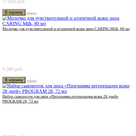
17 020 руб.
Cosmetics! Бережный уход за зрелой кожей. И..
В корзину
Молочко для чувствительной и атопичной кожи лица CARING Milk, 80 мл
Попробуйте молочко для чувствительной и атопичной кожи
9 280 руб.
лица от Chanson Cosmetics! Лечебный молочн..
В корзину
Набор сывороток для лица «Программа регенерации кожи 28 дней»
PROGRAM 28, 72 мл
Попробуйте программу регенерации клеток кожи 28 дней от