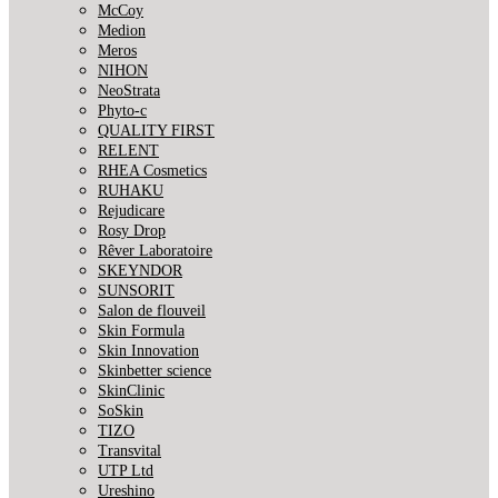
McCoy
Medion
Meros
NIHON
NeoStrata
Phyto-c
QUALITY FIRST
RELENT
RHEA Cosmetics
RUHAKU
Rejudicare
Rosy Drop
Rêver Laboratoire
SKEYNDOR
SUNSORIT
Salon de flouveil
Skin Formula
Skin Innovation
Skinbetter science
SkinСlinic
SoSkin
TIZO
Transvital
UTP Ltd
Ureshino