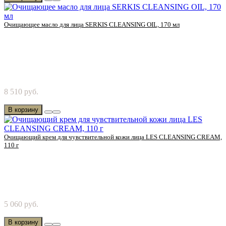
Очищающее масло для лица SERKIS CLEANSING OIL, 170 мл
Попробуйте очищающее масло от Chanson Cosmetics! Мягко
8 510 руб.
удаляет стойкий макияж. Содержит мягкое пр..
В корзину
Очищающий крем для чувствительной кожи лица LES CLEANSING CREAM,
110 г
Попробуйте очищающий крем для чувствительной кожи от
5 060 руб.
Chanson Cosmetics! Мягкое молочное ощущение,..
В корзину