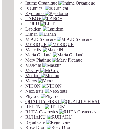
Intime Organique
Is Clinical
Kyo tomo
LABO+
LEJEU
Lapidem
Lishan
M.A.D Skincare
MERIQUE
Make.iN
Maria Galland
Mary Platinue
Masktini
McCoy
Medion
Meros
NIHON
NeoStrata
Phyto-c
QUALITY FIRST
RELENT
RHEA Cosmetics
RUHAKU
Rejudicare
Rosy Drop