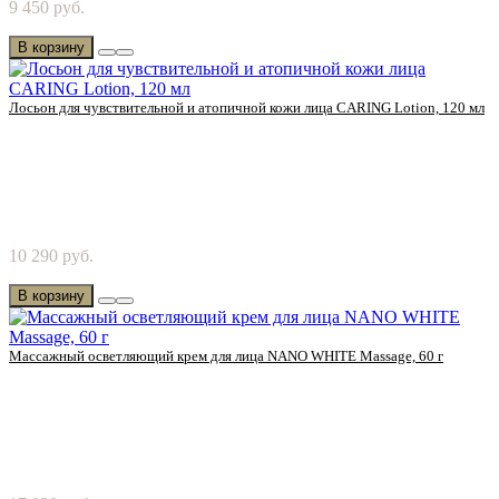
9 450 руб.
Cosmetics! Непоколебимая красота для ко..
В корзину
Лосьон для чувствительной и атопичной кожи лица CARING Lotion, 120 мл
Попробуйте лосьон для чувствительной и атопичной кожи
10 290 руб.
лица от Chanson Cosmetics! Мягкий лечебный ..
В корзину
Массажный осветляющий крем для лица NANO WHITE Massage, 60 г
Попробуйте массажный отбеливающий нанокрем от Chanson