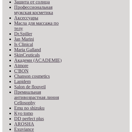
Защита от солнца
Профессиональная
мужская косметика
Аксессуары
Масла для массажа по
телу
Dr.Spiller
Jan Marini
Is Clinical
Maria Galland
SkinCeuticals
Академи (ACADEMIE)
Atmore
C'BON
Chanson cosmetics
Lapidem
Salon de flouveil
Премиальная
антивозрастная линия
Cellosophy
Emu no shizuku
Kyo tomo
DD perfect plus
AROSHA
Exuviance