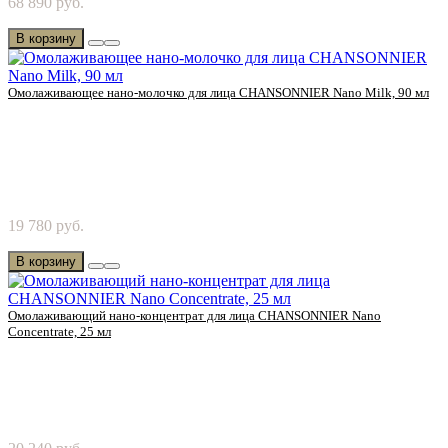
68 890 руб.
Chanson Cosmetics! Акцент на регенерацию ..
В корзину
Омолаживающее нано-молочко для лица CHANSONNIER Nano Milk, 90 мл
Попробуйте омолаживающее нано-молочко от Chanson
19 780 руб.
Cosmetics! Комфорт, который наполняет кожу влаго..
В корзину
Омолаживающий нано-концентрат для лица CHANSONNIER Nano
Concentrate, 25 мл
Попробуйте омолаживающий нано-концентрат от Chanson