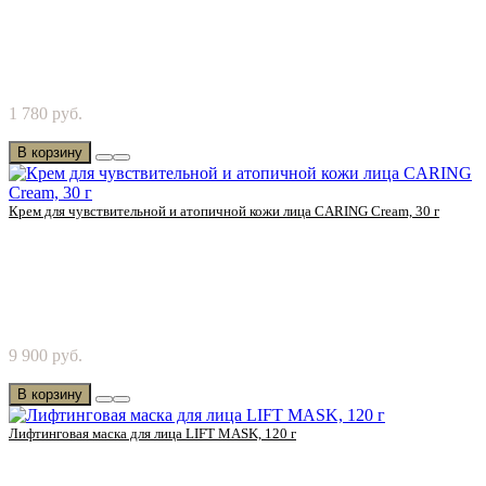
Попробуйте лечебный крем для рук от Chanson Cosmetics!
1 780 руб.
Держите руки влажными, эластичными и краси..
В корзину
Крем для чувствительной и атопичной кожи лица CARING Cream, 30 г
Попробуйте крем для чувствительной и атопичной кожи лица
9 900 руб.
от Chanson Cosmetics! Лечебный крем, кот..
В корзину
Лифтинговая маска для лица LIFT MASK, 120 г