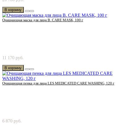
Cosmetics! Радость иметь благородную текстуру кожи...
В корзину
Очищающая маска для лица B. CARE MASK, 100 г
Попробуйте очищающую маску от Chanson Cosmetics! Дарит
11 170 руб.
коже свежую влагу и подготавливает кожу к ..
В корзину
Очищающая пенка для лица LES MEDICATED CARE WASHING, 120 г
Попробуйте увлажняющую пенку от Chanson Cosmetics! Для
6 870 руб.
свежей, гладкой кожи. Лекарственное очищаю..