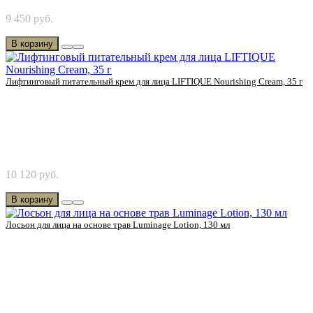
Попробуйте лифтинговый массажный крем от Chanson
9 450 руб.
Cosmetics! Делает кожу более упругой и подтягива..
В корзину
Лифтинговый питательный крем для лица LIFTIQUE Nourishing Cream, 35 г
Попробуйте лифтинговый питательный крем от Chanson
10 120 руб.
Cosmetics! Ощущение, которое плавно сливается ..
В корзину
Лосьон для лица на основе трав Luminage Lotion, 130 мл
Попробуйте лосьон на основе лекарственных трав от Chanson