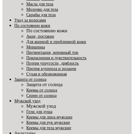
Масла для тела
Молочко для тела
Скрабы для тела
Уход за волосами
По состоянию кожи
По состоянию кожи
Акне, постакне
Для жирной и проблемной кожи
Морщины
Пигментация, неровный тон
Покраснения и чувствительность
Потеря упругости, дряблость
Против купероза и розацеи
Сухая и обезвоженная
Защита от солнца
Защита от солнца
Кремы от солнца
Спреи от солнца
Мужской уход
Мужской уход
Гели для душа
Кремы для лица мужские
Кремы для рук мужские
Кремы для тела мужские
Аксессуары