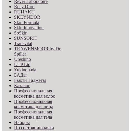
Rêver Laboratoire
Rosy Drop
RUHAKU
SKEYNDOR
Skin Formula
Skin Innovation
SoSkin
SUNSORIT
Transvital
TRAWENMOOR by Dr.
Spiller
Ureshino
UTP Ltd
Yukinohada
БАДы
Бьюти-Гаджеты
Каталог
Профессиональная
косметика для волос
Профессиональная
косметика для лица
Профессиональная
косметика для тела
Наборы
По состоянию кожи