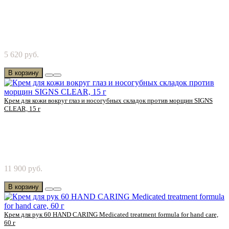
Попробуйте кондиционер для волос Оргатюр от Chanson
5 620 руб.
Cosmetics! Здоровая кожа головы – залог..
В корзину
Крем для кожи вокруг глаз и носогубных складок против морщин SIGNS
CLEAR, 15 г
Попробуйте крем от морщин вокруг глаз и носогубных
11 900 руб.
складок от Chanson Cosmetics! Для видимых приз..
В корзину
Крем для рук 60 HAND CARING Medicated treatment formula for hand care,
60 г