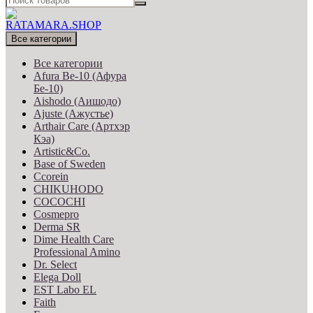
Все категории
Все категории
Afura Be-10 (Афура
Бе-10)
Aishodo (Аишодо)
Ajuste (Ажустье)
Arthair Care (Артхэр
Кэа)
Artistic&Co.
Base of Sweden
Ccorein
CHIKUHODO
COCOCHI
Cosmepro
Derma SR
Dime Health Care
Professional Amino
Dr. Select
Elega Doll
EST Labo EL
Faith