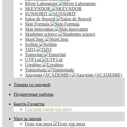
Rêver Laboratoire
SKEYNDOR
SUNSORIT
Salon de flouveil
Skin Formula
Skin Innovation
Skinbetter science
SkinСlinic
SoSkin
TIZO
Transvital
UTP Ltd
Ureshino
Yukinohada
Академи (ACADEMIE)
Товары со скидкой
Подарочные наборы
Бьюти-Гаджеты
Система ухода для лица
Уход за лицом
Гели для лица