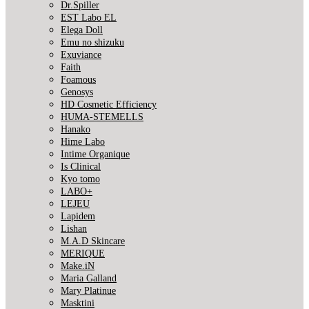
Dr.Spiller
EST Labo EL
Elega Doll
Emu no shizuku
Exuviance
Faith
Foamous
Genosys
HD Cosmetic Efficiency
HUMA-STEMELLS
Hanako
Hime Labo
Intime Organique
Is Clinical
Kyo tomo
LABO+
LEJEU
Lapidem
Lishan
M.A.D Skincare
MERIQUE
Make.iN
Maria Galland
Mary Platinue
Masktini