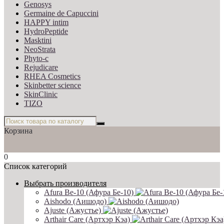
Genosys
Germaine de Capuccini
HAPPY intim
HydroPeptide
Masktini
NeoStrata
Phyto-c
Rejudicare
RHEA Cosmetics
Skinbetter science
SkinСlinic
TIZO
Корзина
0
Список категорий
Выбрать производителя
Afura Be-10 (Афура Бе-10)
Aishodo (Аишодо)
Ajuste (Ажустье)
Arthair Care (Артхэр Кэа)