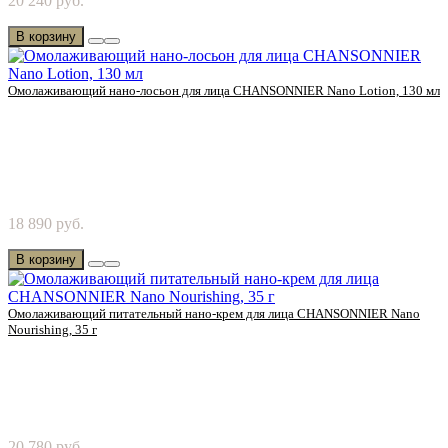
20 240 руб.
Cosmetics! Комфорт, который наполняет кожу вл..
В корзину
Омолаживающий нано-лосьон для лица CHANSONNIER Nano Lotion, 130 мл
Попробуйте омолаживающий нано лосьон от Chanson
18 890 руб.
Cosmetics! Чувство счастья, что появляется свежес..
В корзину
Омолаживающий питательный нано-крем для лица CHANSONNIER Nano
Nourishing, 35 г
Попробуйте омолаживающий нано-крем от Chanson
20 780 руб.