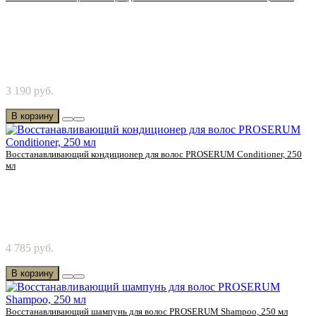
Питает, увлажняет. Восстанавливает поврежденные волосы и
3 190 руб.
секущиеся кончики. Устраняет пагубные после..
В корзину
Восстанавливающий кондиционер для волос PROSERUM Conditioner, 250
мл
Восстанавливающая сыворотка для поврежденных волос.
4 785 руб.
Действие: Смягчает волосы; Облегчает расчес..
В корзину
Восстанавливающий шампунь для волос PROSERUM Shampoo, 250 мл