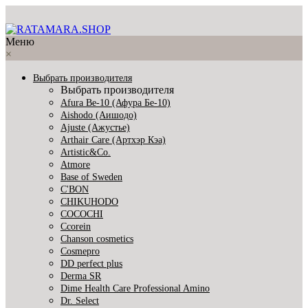
Меню
×
Выбрать производителя
Выбрать производителя
Afura Be-10 (Афура Бе-10)
Aishodo (Аишодо)
Ajuste (Ажустье)
Arthair Care (Артхэр Кэа)
Artistic&Co.
Atmore
Base of Sweden
C'BON
CHIKUHODO
COCOCHI
Ccorein
Chanson cosmetics
Cosmepro
DD perfect plus
Derma SR
Dime Health Care Professional Amino
Dr. Select