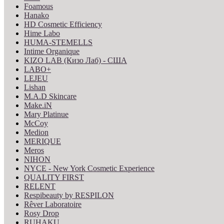
Foamous
Hanako
HD Cosmetic Efficiency
Hime Labo
HUMA-STEMELLS
Intime Organique
KIZO LAB (Кизо Лаб) - США
LABO+
LEJEU
Lishan
M.A.D Skincare
Make.iN
Mary Platinue
McCoy
Medion
MERIQUE
Meros
NIHON
NYCE - New York Cosmetic Experience
QUALITY FIRST
RELENT
Respibeauty by RESPILON
Rêver Laboratoire
Rosy Drop
RUHAKU