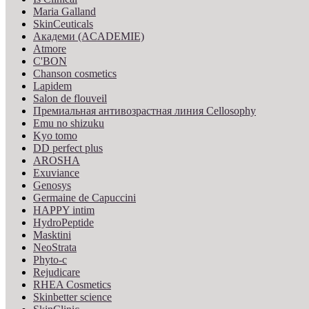
Maria Galland
SkinCeuticals
Академи (ACADEMIE)
Atmore
C'BON
Chanson cosmetics
Lapidem
Salon de flouveil
Премиальная антивозрастная линия Cellosophy
Emu no shizuku
Kyo tomo
DD perfect plus
AROSHA
Exuviance
Genosys
Germaine de Capuccini
HAPPY intim
HydroPeptide
Masktini
NeoStrata
Phyto-c
Rejudicare
RHEA Cosmetics
Skinbetter science