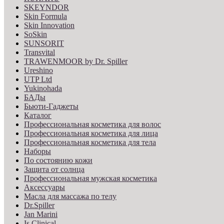
SKEYNDOR
Skin Formula
Skin Innovation
SoSkin
SUNSORIT
Transvital
TRAWENMOOR by Dr. Spiller
Ureshino
UTP Ltd
Yukinohada
БАДы
Бьюти-Гаджеты
Каталог
Профессиональная косметика для волос
Профессиональная косметика для лица
Профессиональная косметика для тела
Наборы
По состоянию кожи
Защита от солнца
Профессиональная мужская косметика
Аксессуары
Масла для массажа по телу
Dr.Spiller
Jan Marini
Is Clinical