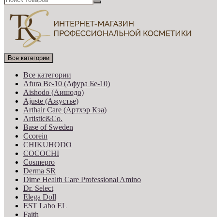
Все категории
Все категории
Afura Be-10 (Афура Бе-10)
Aishodo (Аишодо)
Ajuste (Ажустье)
Arthair Care (Артхэр Кэа)
Artistic&Co.
Base of Sweden
Ccorein
CHIKUHODO
COCOCHI
Cosmepro
Derma SR
Dime Health Care Professional Amino
Dr. Select
Elega Doll
EST Labo EL
Faith