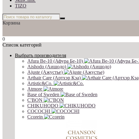
SkinСlinic
TIZO
Корзина
0
Список категорий
Выбрать производителя
Afura Be-10 (Афура Бе-10)
Aishodo (Аишодо)
Ajuste (Ажустье)
Arthair Care (Артхэр Кэа)
Artistic&Co.
Atmore
Base of Sweden
C'BON
CHIKUHODO
COCOCHI
Ccorein