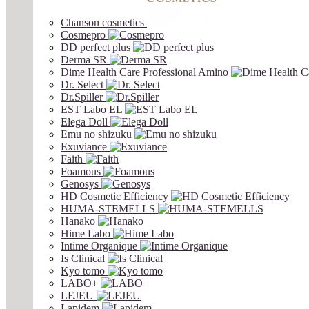
Chanson cosmetics
Cosmepro
DD perfect plus
Derma SR
Dime Health Care Professional Amino
Dr. Select
Dr.Spiller
EST Labo EL
Elega Doll
Emu no shizuku
Exuviance
Faith
Foamous
Genosys
HD Cosmetic Efficiency
HUMA-STEMELLS
Hanako
Hime Labo
Intime Organique
Is Clinical
Kyo tomo
LABO+
LEJEU
Lapidem