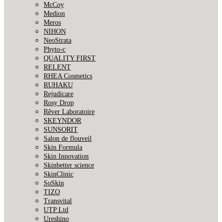
McCoy
Medion
Meros
NIHON
NeoStrata
Phyto-c
QUALITY FIRST
RELENT
RHEA Cosmetics
RUHAKU
Rejudicare
Rosy Drop
Rêver Laboratoire
SKEYNDOR
SUNSORIT
Salon de flouveil
Skin Formula
Skin Innovation
Skinbetter science
SkinСlinic
SoSkin
TIZO
Transvital
UTP Ltd
Ureshino