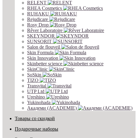
RELENT
RHEA Cosmetics
RUHAKU
Rejudicare
Rosy Drop
Rêver Laboratoire
SKEYNDOR
SUNSORIT
Salon de flouveil
Skin Formula
Skin Innovation
Skinbetter science
SkinСlinic
SoSkin
TIZO
Transvital
UTP Ltd
Ureshino
Yukinohada
Академи (ACADEMIE)
Товары со скидкой
Подарочные наборы