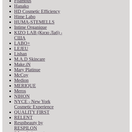
Foamous
Hanako
HD Cosmetic Efficiency
Hime Labo
HUMA-STEMELLS
Intime Organique
KIZO LAB (Кизо Лаб) -
США
LABO+
LEJEU
Lishan
M.A.D Skincare
Make.iN
Mary Platinue
McCoy
Medion
MERIQUE
Meros
NIHON
NYCE - New York
Cosmetic Experience
QUALITY FIRST
RELENT
Respibeauty by
RESPILON