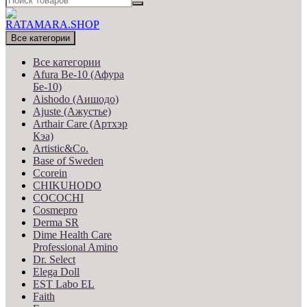
Все категории
Все категории
Afura Be-10 (Афура
Бе-10)
Aishodo (Аишодо)
Ajuste (Ажустье)
Arthair Care (Артхэр
Кэа)
Artistic&Co.
Base of Sweden
Ccorein
CHIKUHODO
COCOCHI
Cosmepro
Derma SR
Dime Health Care
Professional Amino
Dr. Select
Elega Doll
EST Labo EL
Faith