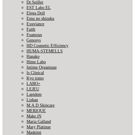
Dr.Spiller
EST Labo EL
Elega Doll
Emu no shizuku
Exuviance
Faith
Foamous
Genosys
HD Cosmetic Efficiency
HUMA-STEMELLS
Hanako
Hime Labo
Intime Organique
Is Clinical
Kyo tomo
LABO+
LEJEU
Lapidem
Lishan
M.A.D Skincare
MERIQUE
Make.iN
Maria Galland
Mary Platinue
Masktini