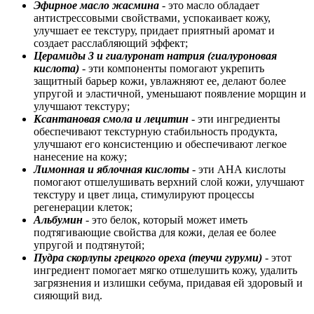
Эфирное масло жасмина
- это масло обладает
антистрессовыми свойствами, успокаивает кожу,
улучшает ее текстуру, придает приятный аромат и
создает расслабляющий эффект;
Церамиды 3 и гиалуронат натрия (гиалуроновая
кислота)
- эти компоненты помогают укрепить
защитный барьер кожи, увлажняют ее, делают более
упругой и эластичной, уменьшают появление морщин и
улучшают текстуру;
Ксантановая смола и лецитин
- эти ингредиенты
обеспечивают текстурную стабильность продукта,
улучшают его консистенцию и обеспечивают легкое
нанесение на кожу;
Лимонная и яблочная кислоты
- эти АНА кислоты
помогают отшелушивать верхний слой кожи, улучшают
текстуру и цвет лица, стимулируют процессы
регенерации клеток;
Альбумин
- это белок, который может иметь
подтягивающие свойства для кожи, делая ее более
упругой и подтянутой;
Пудра скорлупы грецкого ореха (теучи гуруми)
- этот
ингредиент помогает мягко отшелушить кожу, удалить
загрязнения и излишки себума, придавая ей здоровый и
сияющий вид.