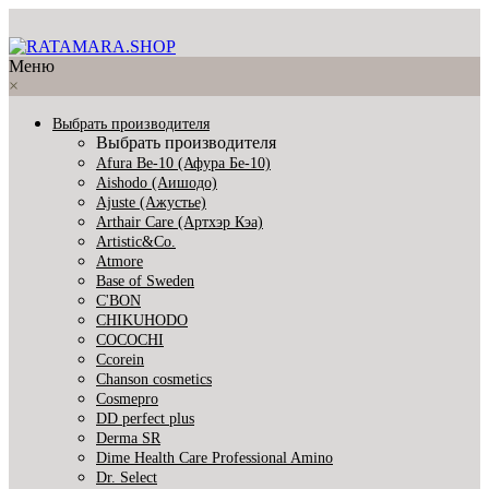
Меню
×
Выбрать производителя
Выбрать производителя
Afura Be-10 (Афура Бе-10)
Aishodo (Аишодо)
Ajuste (Ажустье)
Arthair Care (Артхэр Кэа)
Artistic&Co.
Atmore
Base of Sweden
C'BON
CHIKUHODO
COCOCHI
Ccorein
Chanson cosmetics
Cosmepro
DD perfect plus
Derma SR
Dime Health Care Professional Amino
Dr. Select