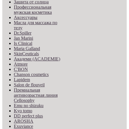
Защита от солнца
Профессиональная
мужская косметика
Аксессуары
Масла для массажа по
телу
Dr.Spiller
Jan Marini
Is Clinical
Maria Galland
SkinCeuticals
Академи (ACADEMIE)
Atmore
C'BON
Chanson cosmetics
Lapidem
Salon de flouveil
Премиальная
антивозрастная линия
Cellosophy
Emu no shizuku
Kyo tomo
DD perfect plus
AROSHA
Exuviance