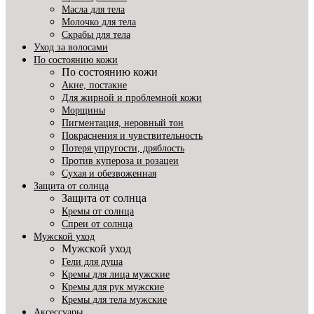
Масла для тела
Молочко для тела
Скрабы для тела
Уход за волосами
По состоянию кожи
По состоянию кожи
Акне, постакне
Для жирной и проблемной кожи
Морщины
Пигментация, неровный тон
Покраснения и чувствительность
Потеря упругости, дряблость
Против купероза и розацеи
Сухая и обезвоженная
Защита от солнца
Защита от солнца
Кремы от солнца
Спреи от солнца
Мужской уход
Мужской уход
Гели для душа
Кремы для лица мужские
Кремы для рук мужские
Кремы для тела мужские
Аксессуары