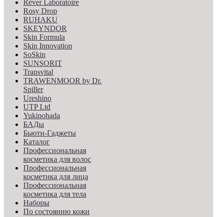
Rêver Laboratoire
Rosy Drop
RUHAKU
SKEYNDOR
Skin Formula
Skin Innovation
SoSkin
SUNSORIT
Transvital
TRAWENMOOR by Dr.
Spiller
Ureshino
UTP Ltd
Yukinohada
БАДы
Бьюти-Гаджеты
Каталог
Профессиональная
косметика для волос
Профессиональная
косметика для лица
Профессиональная
косметика для тела
Наборы
По состоянию кожи