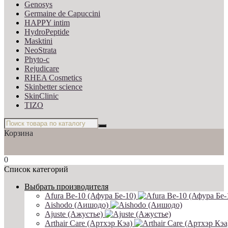
Genosys
Germaine de Capuccini
HAPPY intim
HydroPeptide
Masktini
NeoStrata
Phyto-c
Rejudicare
RHEA Cosmetics
Skinbetter science
SkinСlinic
TIZO
Корзина
0
Список категорий
Выбрать производителя
Afura Be-10 (Афура Бе-10)
Aishodo (Аишодо)
Ajuste (Ажустье)
Arthair Care (Артхэр Кэа)