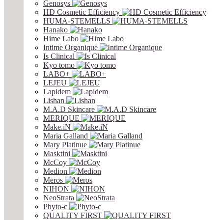
Genosys
HD Cosmetic Efficiency
HUMA-STEMELLS
Hanako
Hime Labo
Intime Organique
Is Clinical
Kyo tomo
LABO+
LEJEU
Lapidem
Lishan
M.A.D Skincare
MERIQUE
Make.iN
Maria Galland
Mary Platinue
Masktini
McCoy
Medion
Meros
NIHON
NeoStrata
Phyto-c
QUALITY FIRST