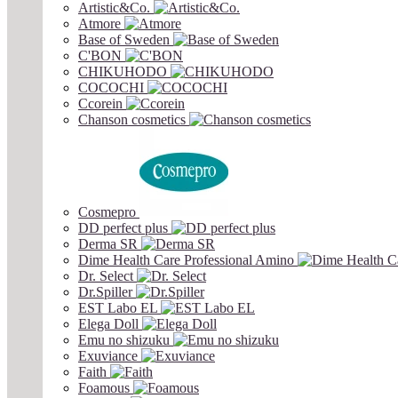
Artistic&Co.
Atmore
Base of Sweden
C'BON
CHIKUHODO
COCOCHI
Ccorein
Chanson cosmetics
Cosmepro
DD perfect plus
Derma SR
Dime Health Care Professional Amino
Dr. Select
Dr.Spiller
EST Labo EL
Elega Doll
Emu no shizuku
Exuviance
Faith
Foamous