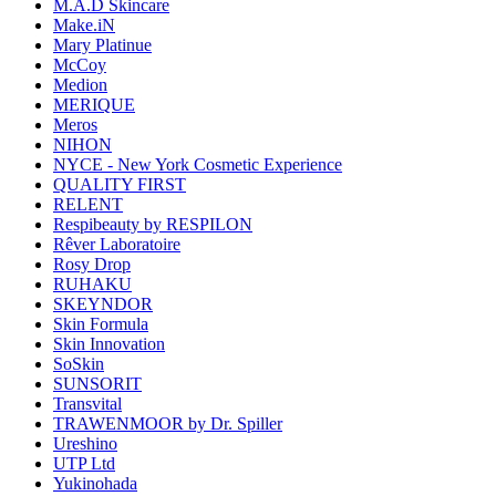
M.A.D Skincare
Make.iN
Mary Platinue
McCoy
Medion
MERIQUE
Meros
NIHON
NYCE - New York Cosmetic Experience
QUALITY FIRST
RELENT
Respibeauty by RESPILON
Rêver Laboratoire
Rosy Drop
RUHAKU
SKEYNDOR
Skin Formula
Skin Innovation
SoSkin
SUNSORIT
Transvital
TRAWENMOOR by Dr. Spiller
Ureshino
UTP Ltd
Yukinohada