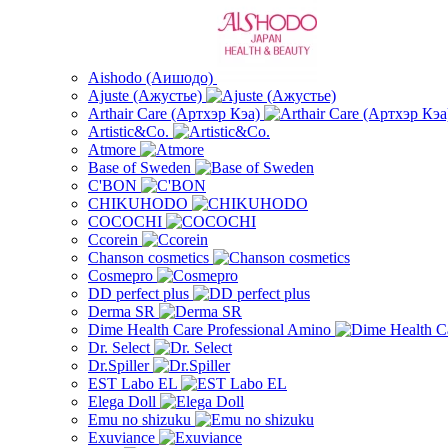
Aishodo (Аишодо)
Ajuste (Ажустье)
Arthair Care (Артхэр Кэа)
Artistic&Co.
Atmore
Base of Sweden
C'BON
CHIKUHODO
COCOCHI
Ccorein
Chanson cosmetics
Cosmepro
DD perfect plus
Derma SR
Dime Health Care Professional Amino
Dr. Select
Dr.Spiller
EST Labo EL
Elega Doll
Emu no shizuku
Exuviance