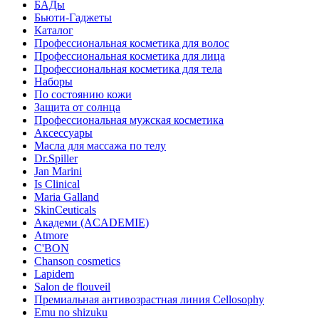
БАДы
Бьюти-Гаджеты
Каталог
Профессиональная косметика для волос
Профессиональная косметика для лица
Профессиональная косметика для тела
Наборы
По состоянию кожи
Защита от солнца
Профессиональная мужская косметика
Аксессуары
Масла для массажа по телу
Dr.Spiller
Jan Marini
Is Clinical
Maria Galland
SkinCeuticals
Академи (ACADEMIE)
Atmore
C'BON
Chanson cosmetics
Lapidem
Salon de flouveil
Премиальная антивозрастная линия Cellosophy
Emu no shizuku