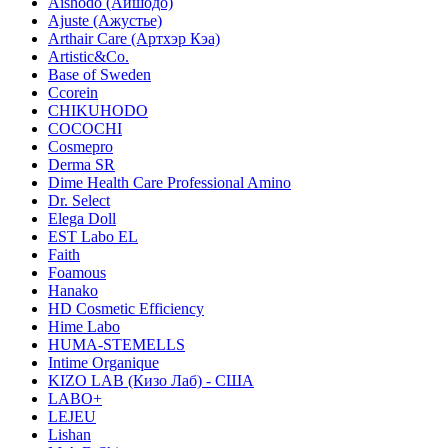
Aishodo (Аишодо)
Ajuste (Ажустье)
Arthair Care (Артхэр Кэа)
Artistic&Co.
Base of Sweden
Ccorein
CHIKUHODO
COCOCHI
Cosmepro
Derma SR
Dime Health Care Professional Amino
Dr. Select
Elega Doll
EST Labo EL
Faith
Foamous
Hanako
HD Cosmetic Efficiency
Hime Labo
HUMA-STEMELLS
Intime Organique
KIZO LAB (Кизо Лаб) - США
LABO+
LEJEU
Lishan