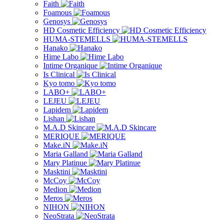
Faith
Foamous
Genosys
HD Cosmetic Efficiency
HUMA-STEMELLS
Hanako
Hime Labo
Intime Organique
Is Clinical
Kyo tomo
LABO+
LEJEU
Lapidem
Lishan
M.A.D Skincare
MERIQUE
Make.iN
Maria Galland
Mary Platinue
Masktini
McCoy
Medion
Meros
NIHON
NeoStrata