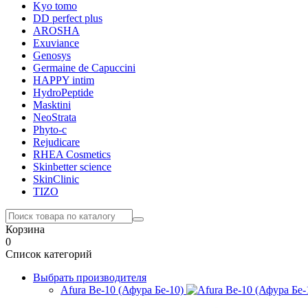
Kyo tomo
DD perfect plus
AROSHA
Exuviance
Genosys
Germaine de Capuccini
HAPPY intim
HydroPeptide
Masktini
NeoStrata
Phyto-c
Rejudicare
RHEA Cosmetics
Skinbetter science
SkinСlinic
TIZO
Корзина
0
Список категорий
Выбрать производителя
Afura Be-10 (Афура Бе-10)