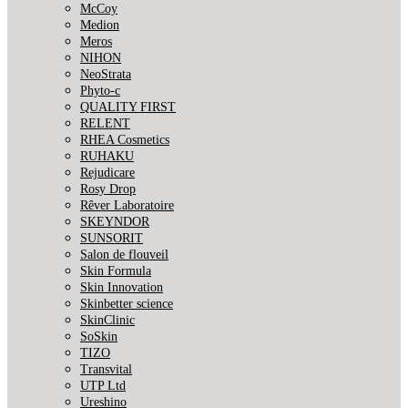
McCoy
Medion
Meros
NIHON
NeoStrata
Phyto-c
QUALITY FIRST
RELENT
RHEA Cosmetics
RUHAKU
Rejudicare
Rosy Drop
Rêver Laboratoire
SKEYNDOR
SUNSORIT
Salon de flouveil
Skin Formula
Skin Innovation
Skinbetter science
SkinСlinic
SoSkin
TIZO
Transvital
UTP Ltd
Ureshino