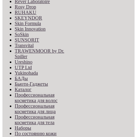
Rêver Laboratoire
Rosy Drop
RUHAKU
SKEYNDOR
Skin Formula
Skin Innovation
SoSkin
SUNSORIT
Transvital
TRAWENMOOR by Dr.
Spiller
Ureshino
UTP Ltd
Yukinohada
БАДы
Бьюти-Гаджеты
Каталог
Профессиональная
косметика для волос
Профессиональная
косметика для лица
Профессиональная
косметика для тела
Наборы
По состоянию кожи