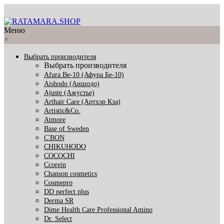
Меню
×
Выбрать производителя
Выбрать производителя
Afura Be-10 (Афура Бе-10)
Aishodo (Аишодо)
Ajuste (Ажустье)
Arthair Care (Артхэр Кэа)
Artistic&Co.
Atmore
Base of Sweden
C'BON
CHIKUHODO
COCOCHI
Ccorein
Chanson cosmetics
Cosmepro
DD perfect plus
Derma SR
Dime Health Care Professional Amino
Dr. Select