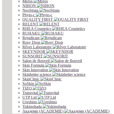
Meros
NIHON
NeoStrata
Phyto-c
QUALITY FIRST
RELENT
RHEA Cosmetics
RUHAKU
Rejudicare
Rosy Drop
Rêver Laboratoire
SKEYNDOR
SUNSORIT
Salon de flouveil
Skin Formula
Skin Innovation
Skinbetter science
SkinСlinic
SoSkin
TIZO
Transvital
UTP Ltd
Ureshino
Yukinohada
Академи (ACADEMIE)