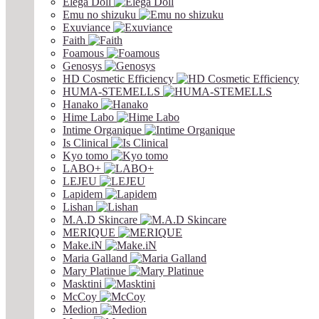
Elega Doll
Emu no shizuku
Exuviance
Faith
Foamous
Genosys
HD Cosmetic Efficiency
HUMA-STEMELLS
Hanako
Hime Labo
Intime Organique
Is Clinical
Kyo tomo
LABO+
LEJEU
Lapidem
Lishan
M.A.D Skincare
MERIQUE
Make.iN
Maria Galland
Mary Platinue
Masktini
McCoy
Medion