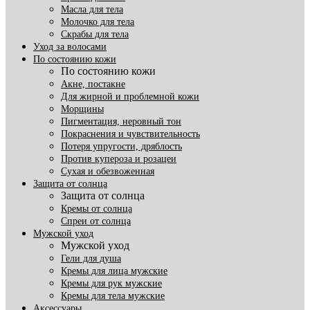
Масла для тела
Молочко для тела
Скрабы для тела
Уход за волосами
По состоянию кожи
По состоянию кожи
Акне, постакне
Для жирной и проблемной кожи
Морщины
Пигментация, неровный тон
Покраснения и чувствительность
Потеря упругости, дряблость
Против купероза и розацеи
Сухая и обезвоженная
Защита от солнца
Защита от солнца
Кремы от солнца
Спреи от солнца
Мужской уход
Мужской уход
Гели для душа
Кремы для лица мужские
Кремы для рук мужские
Кремы для тела мужские
Аксессуары