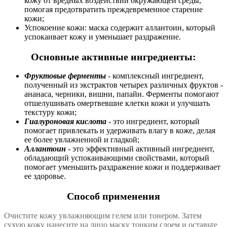
кожу от вредных воздействий окружающей среды,
помогая предотвратить преждевременное старение
кожи;
Успокоение кожи: маска содержит аллантоин, который
успокаивает кожу и уменьшает раздражение.
Основные активные ингредиенты:
Фруктовые ферменты
- комплексный ингредиент,
полученный из экстрактов четырех различных фруктов -
ананаса, черники, вишни, папайи. Ферменты помогают
отшелушивать омертвевшие клетки кожи и улучшать
текстуру кожи;
Гиалуроновая кислота
- это ингредиент, который
помогает привлекать и удерживать влагу в коже, делая
ее более увлажненной и гладкой;
Аллантоин
- это эффективный активный ингредиент,
обладающий успокаивающими свойствами, который
помогает уменьшить раздражение кожи и поддерживает
ее здоровье.
Способ применения
Очистите кожу увлажняющим гелем или тонером. Затем
сухую кожу нанесите на лицо маску тонким слоем и оставьте