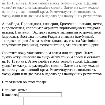
на 10-15 минут. Затем смойте маску теплой водой. Щадяще
удаляйте маску, не растирайте сильно. Затем на кожу можно
нанести увлажняющий крем. Рекомендуется использовать
маску один или два раза в неделю для наилучших результатов.
Аква/Вода, Пропандиол, глицерин, Бромелайн, папаин, пемза,
гидроксиэтил, сополимер акрилата/акрилоилдиметилтаурата
натрия, Пантенол, Экстракт плодов мальпигии остролистной
(ацеролы), Экстракт плодов Fragaria ananassa (клубники),
экстракт плодов Ananas sativus (ананаса), семена Vaccimium
corymbosum (черники), феноксиэтанол, этилгексилглицерин.
Очистите кожу увлажняющим гелем или тонером. Затем
сухую кожу нанесите на лицо маску тонким слоем и оставьте
на 10-15 минут. Затем смойте маску теплой водой. Щадяще
удаляйте маску, не растирайте сильно. Затем на кожу можно
нанести увлажняющий крем. Рекомендуется использовать
маску один или два раза в неделю для наилучших результатов.
Нет отзывов об этом товаре.
Написать отзыв
Ваше имя: