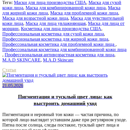
Теги:
Маски для лица производства США
,
Маска для сухой
кожи лица
,
Маска для комбинированной кожи лица
,
Маска
для жирной кожи лица
,
Маска для проблемной кожи лица
,
Маска для возрастной кожи лица
,
Маска для чувствительной
кожи лица
,
Маска для лица увлажняющая
,
Маска для лица от
морщин
,
Косметика для лица производства США
,
Профессиональная косметика для сухой кожи лица
,
Профессиональная косметика для жирной кожи лица
,
Профессональная косметика для проблемной кожи лица
,
Профессональная косметика для комбинированной кожи лица
,
Профессиональная антивозрастная косметика для лица
,
M.A.D SKINCARE
,
M.A.D Skincare
Статьи
21.05.2026
Пигментация и тусклый цвет лица: как
выстроить домашний уход
Пигментация и неровный тон кожи — частая причина, по
которой лицо выглядит уставшим даже при регулярном уходе.
Пятна после солнца, следы постакне, тусклый цвет лица и