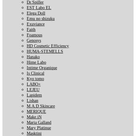
Dr.Spiller
EST Labo EL
Elega Doll
Emu no shizuku
Exuviance
Faith
Foamous
Genosys
HD Cosmetic Efficiency
HUMA-STEMELLS
Hanako
Hime Labo
Intime Organique
Is Clinical
Kyo tomo
LABO+
LEJEU
Lapidem
Lishan
M.A.D Skincare
MERIQUE
Make.iN
Maria Galland
Mary Platinue
Masktini