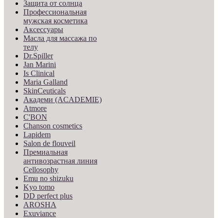
Защита от солнца
Профессиональная
мужская косметика
Аксессуары
Масла для массажа по
телу
Dr.Spiller
Jan Marini
Is Clinical
Maria Galland
SkinCeuticals
Академи (ACADEMIE)
Atmore
C'BON
Chanson cosmetics
Lapidem
Salon de flouveil
Премиальная
антивозрастная линия
Cellosophy
Emu no shizuku
Kyo tomo
DD perfect plus
AROSHA
Exuviance