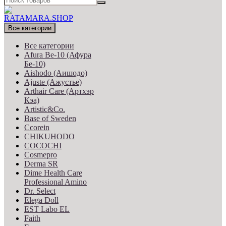
Все категории
Все категории
Afura Be-10 (Афура
Бе-10)
Aishodo (Аишодо)
Ajuste (Ажустье)
Arthair Care (Артхэр
Кэа)
Artistic&Co.
Base of Sweden
Ccorein
CHIKUHODO
COCOCHI
Cosmepro
Derma SR
Dime Health Care
Professional Amino
Dr. Select
Elega Doll
EST Labo EL
Faith