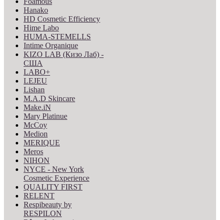
Foamous
Hanako
HD Cosmetic Efficiency
Hime Labo
HUMA-STEMELLS
Intime Organique
KIZO LAB (Кизо Лаб) -
США
LABO+
LEJEU
Lishan
M.A.D Skincare
Make.iN
Mary Platinue
McCoy
Medion
MERIQUE
Meros
NIHON
NYCE - New York
Cosmetic Experience
QUALITY FIRST
RELENT
Respibeauty by
RESPILON