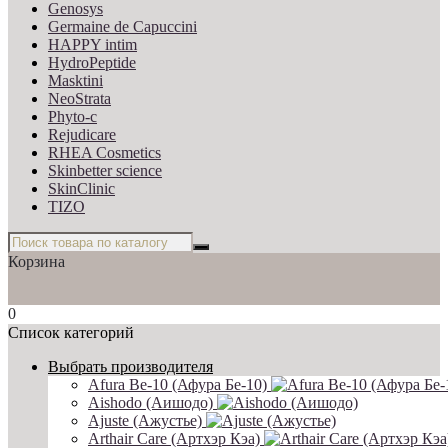
Genosys
Germaine de Capuccini
HAPPY intim
HydroPeptide
Masktini
NeoStrata
Phyto-c
Rejudicare
RHEA Cosmetics
Skinbetter science
SkinСlinic
TIZO
Корзина
0
Список категорий
Выбрать производителя
Afura Be-10 (Афура Бе-10)
Aishodo (Аишодо)
Ajuste (Ажустье)
Arthair Care (Артхэр Кэа)