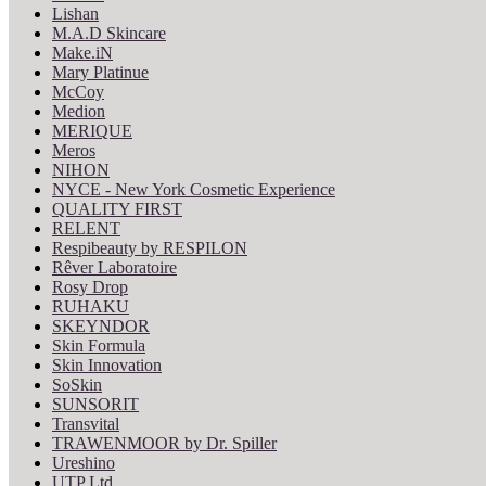
Lishan
M.A.D Skincare
Make.iN
Mary Platinue
McCoy
Medion
MERIQUE
Meros
NIHON
NYCE - New York Cosmetic Experience
QUALITY FIRST
RELENT
Respibeauty by RESPILON
Rêver Laboratoire
Rosy Drop
RUHAKU
SKEYNDOR
Skin Formula
Skin Innovation
SoSkin
SUNSORIT
Transvital
TRAWENMOOR by Dr. Spiller
Ureshino
UTP Ltd