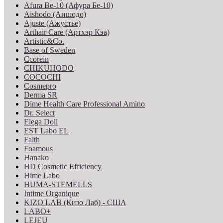
Afura Be-10 (Афура Бе-10)
Aishodo (Аишодо)
Ajuste (Ажустье)
Arthair Care (Артхэр Кэа)
Artistic&Co.
Base of Sweden
Ccorein
CHIKUHODO
COCOCHI
Cosmepro
Derma SR
Dime Health Care Professional Amino
Dr. Select
Elega Doll
EST Labo EL
Faith
Foamous
Hanako
HD Cosmetic Efficiency
Hime Labo
HUMA-STEMELLS
Intime Organique
KIZO LAB (Кизо Лаб) - США
LABO+
LEJEU