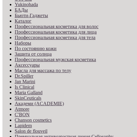
Yukinohada
БАДы
Бьюти-Гаджеты
Каталог
Профессиональная косметика для волос
Профессиональная косметика для лица
Профессиональная косметика для тела
Наборы
По состоянию кожи
Защита от солнца
Профессиональная мужская косметика
Аксессуары
Масла для массажа по телу
Dr.Spiller
Jan Marini
Is Clinical
Maria Galland
SkinCeuticals
Академи (ACADEMIE)
Atmore
C'BON
Chanson cosmetics
Lapidem
Salon de flouveil
Премиальная антивозрастная линия Cellosophy