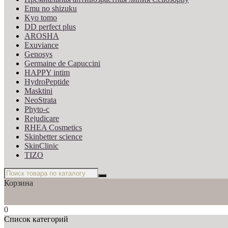
Emu no shizuku
Kyo tomo
DD perfect plus
AROSHA
Exuviance
Genosys
Germaine de Capuccini
HAPPY intim
HydroPeptide
Masktini
NeoStrata
Phyto-c
Rejudicare
RHEA Cosmetics
Skinbetter science
SkinСlinic
TIZO
Корзина
0
Список категорий