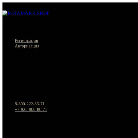
Меню
×
Личный кабинет
Регистрация
Авторизация
Информация
Настройки
Обратная связь
8-800-222-86-71
+7-925-900-86-71
Россия, г. Москва, Спартаковский переулок д.2, стр.11
Круглосуточно