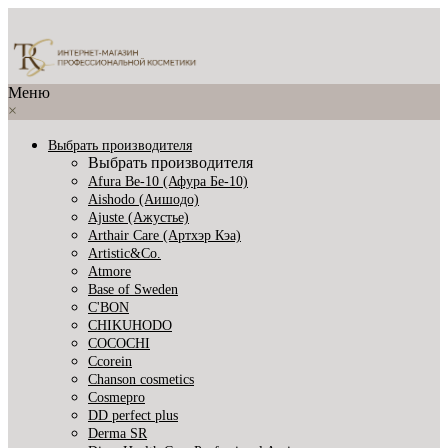
Меню
×
Выбрать производителя
Выбрать производителя
Afura Be-10 (Афура Бе-10)
Aishodo (Аишодо)
Ajuste (Ажустье)
Arthair Care (Артхэр Кэа)
Artistic&Co.
Atmore
Base of Sweden
C'BON
CHIKUHODO
COCOCHI
Ccorein
Chanson cosmetics
Cosmepro
DD perfect plus
Derma SR