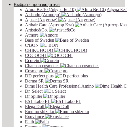
Выбрать производителя
Afura Be-10 (Афура Бе-10)
Aishodo (Аишодо)
Ajuste (Ажустье)
Arthair Care (Артхэр Кэа)
Artistic&Co.
Atmore
Base of Sweden
C'BON
CHIKUHODO
COCOCHI
Ccorein
Chanson cosmetics
Cosmepro
DD perfect plus
Derma SR
Dime Health Care Professional Amino
Dr. Select
Dr.Spiller
EST Labo EL
Elega Doll
Emu no shizuku
Exuviance
Faith
Foamous