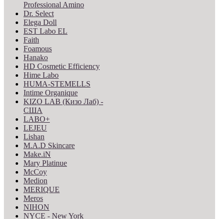
Professional Amino
Dr. Select
Elega Doll
EST Labo EL
Faith
Foamous
Hanako
HD Cosmetic Efficiency
Hime Labo
HUMA-STEMELLS
Intime Organique
KIZO LAB (Кизо Лаб) -
США
LABO+
LEJEU
Lishan
M.A.D Skincare
Make.iN
Mary Platinue
McCoy
Medion
MERIQUE
Meros
NIHON
NYCE - New York