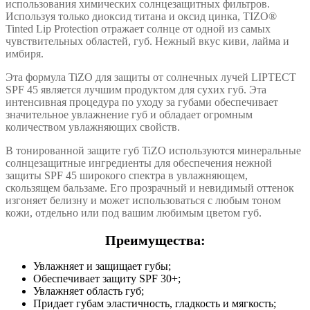
использования химических солнцезащитных фильтров.
Используя только диоксид титана и оксид цинка, TIZO®
Tinted Lip Protection отражает солнце от одной из самых
чувствительных областей, губ. Нежный вкус киви, лайма и
имбиря.
Эта формула TiZO для защиты от солнечных лучей LIPTECT
SPF 45 является лучшим продуктом для сухих губ. Эта
интенсивная процедура по уходу за губами обеспечивает
значительное увлажнение губ и обладает огромным
количеством увлажняющих свойств.
В тонированной защите губ TiZO используются минеральные
солнцезащитные ингредиенты для обеспечения нежной
защиты SPF 45 широкого спектра в увлажняющем,
скользящем бальзаме. Его прозрачный и невидимый оттенок
изгоняет белизну и может использоваться с любым тоном
кожи, отдельно или под вашим любимым цветом губ.
Преимущества:
Увлажняет и защищает губы;
Обеспечивает защиту SPF 30+;
Увлажняет область губ;
Придает губам эластичность, гладкость и мягкость;