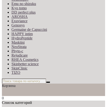
Emu no shizuku
Kyo tomo
DD perfect plus
AROSHA
Exuviance
Genosys
Germaine de Capuccini
HAPPY intim
HydroPeptide
Masktini
NeoStrata
Phyto-c
Rejudicare
RHEA Cosmetics
Skinbetter science
SkinСlinic
TIZO
Корзина
0
Список категорий