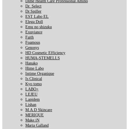
Dime Health Care Professional Amino
Dr. Select
Dr.Spiller
EST Labo EL
Elega Doll
Emu no shizuku
Exuviance
Faith
Foamous
Genosys
HD Cosmetic Efficiency
HUMA-STEMELLS
Hanako
Hime Labo
Intime Organique
Is Clinical
Kyo tomo
LABO+
LEJEU
Lapidem
Lishan
M.A.D Skincare
MERIQUE
Make.iN
Maria Galland