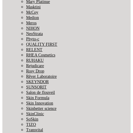
Mary Platinue
Masktini
McCoy
Medion
Meros
NIHON
NeoStrata
Phyto-c
QUALITY FIRST
RELENT
RHEA Cosmetics
RUHAKU
Rejudicare
Rosy Drop
Rêver Laboratoire
SKEYNDOR
SUNSORIT
Salon de flouveil
Skin Formula
Skin Innovation
Skinbetter science
SkinСlinic
SoSkin
TIZO
Transvital