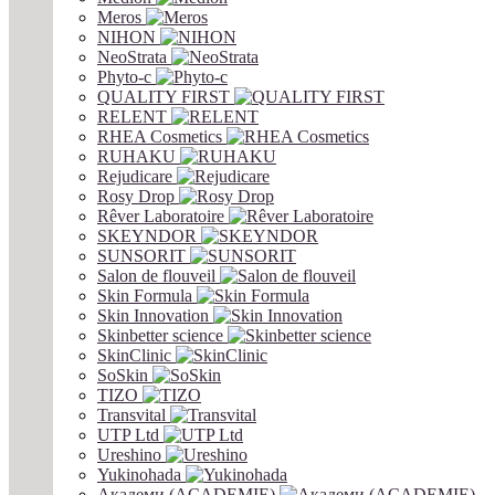
Meros
NIHON
NeoStrata
Phyto-c
QUALITY FIRST
RELENT
RHEA Cosmetics
RUHAKU
Rejudicare
Rosy Drop
Rêver Laboratoire
SKEYNDOR
SUNSORIT
Salon de flouveil
Skin Formula
Skin Innovation
Skinbetter science
SkinСlinic
SoSkin
TIZO
Transvital
UTP Ltd
Ureshino
Yukinohada
Академи (ACADEMIE)