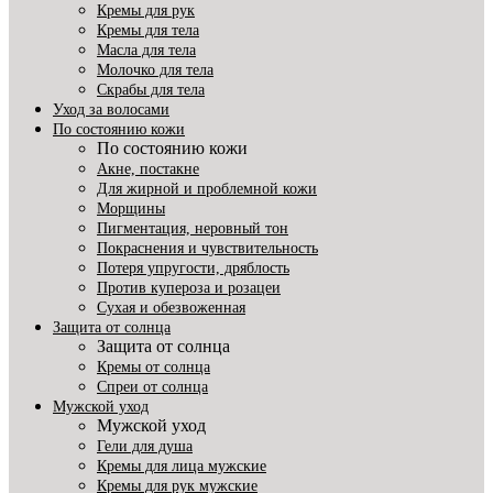
Кремы для рук
Кремы для тела
Масла для тела
Молочко для тела
Скрабы для тела
Уход за волосами
По состоянию кожи
По состоянию кожи
Акне, постакне
Для жирной и проблемной кожи
Морщины
Пигментация, неровный тон
Покраснения и чувствительность
Потеря упругости, дряблость
Против купероза и розацеи
Сухая и обезвоженная
Защита от солнца
Защита от солнца
Кремы от солнца
Спреи от солнца
Мужской уход
Мужской уход
Гели для душа
Кремы для лица мужские
Кремы для рук мужские