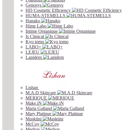
Genosys
HD Cosmetic Efficiency
HUMA-STEMELLS
Hanako
Hime Labo
Intime Organique
Is Clinical
Kyo tomo
LABO+
LEJEU
Lapidem
Lishan
M.A.D Skincare
MERIQUE
Make.iN
Maria Galland
Mary Platinue
Masktini
McCoy
Medion