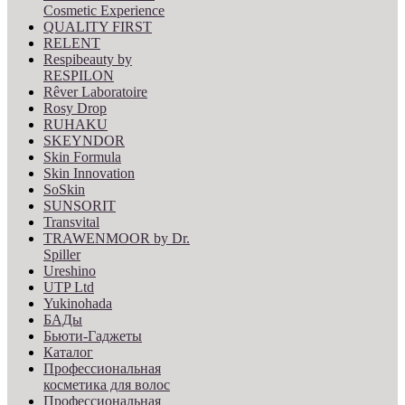
Cosmetic Experience
QUALITY FIRST
RELENT
Respibeauty by
RESPILON
Rêver Laboratoire
Rosy Drop
RUHAKU
SKEYNDOR
Skin Formula
Skin Innovation
SoSkin
SUNSORIT
Transvital
TRAWENMOOR by Dr.
Spiller
Ureshino
UTP Ltd
Yukinohada
БАДы
Бьюти-Гаджеты
Каталог
Профессиональная
косметика для волос
Профессиональная