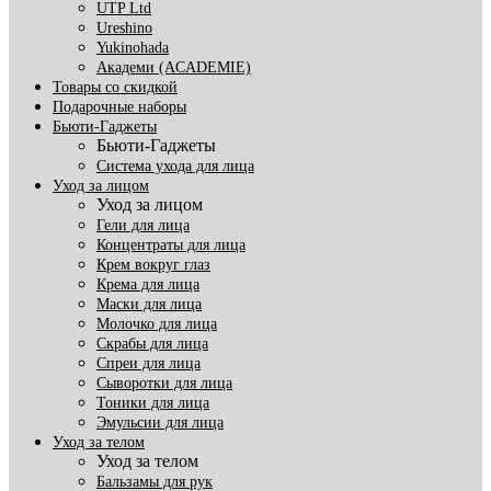
UTP Ltd
Ureshino
Yukinohada
Академи (ACADEMIE)
Товары со скидкой
Подарочные наборы
Бьюти-Гаджеты
Бьюти-Гаджеты
Система ухода для лица
Уход за лицом
Уход за лицом
Гели для лица
Концентраты для лица
Крем вокруг глаз
Крема для лица
Маски для лица
Молочко для лица
Скрабы для лица
Спреи для лица
Сыворотки для лица
Тоники для лица
Эмульсии для лица
Уход за телом
Уход за телом
Бальзамы для рук