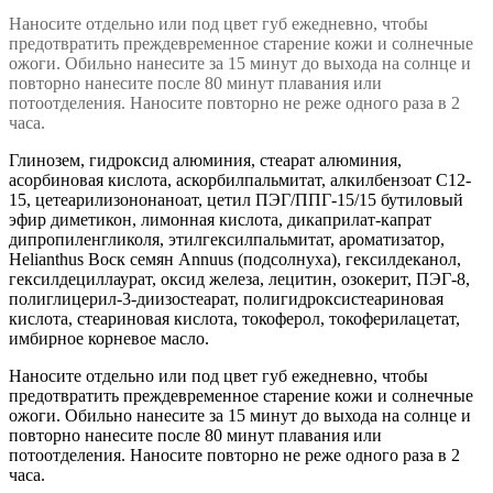
Наносите отдельно или под цвет губ ежедневно, чтобы
предотвратить преждевременное старение кожи и солнечные
ожоги. Обильно нанесите за 15 минут до выхода на солнце и
повторно нанесите после 80 минут плавания или
потоотделения. Наносите повторно не реже одного раза в 2
часа.
Глинозем, гидроксид алюминия, стеарат алюминия,
асорбиновая кислота, аскорбилпальмитат, алкилбензоат C12-
15, цетеарилизононаноат, цетил ПЭГ/ППГ-15/15 бутиловый
эфир диметикон, лимонная кислота, дикаприлат-капрат
дипропиленгликоля, этилгексилпальмитат, ароматизатор,
Helianthus Воск семян Annuus (подсолнуха), гексилдеканол,
гексилдециллаурат, оксид железа, лецитин, озокерит, ПЭГ-8,
полиглицерил-3-диизостеарат, полигидроксистеариновая
кислота, стеариновая кислота, токоферол, токоферилацетат,
имбирное корневое масло.
Наносите отдельно или под цвет губ ежедневно, чтобы
предотвратить преждевременное старение кожи и солнечные
ожоги. Обильно нанесите за 15 минут до выхода на солнце и
повторно нанесите после 80 минут плавания или
потоотделения. Наносите повторно не реже одного раза в 2
часа.