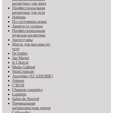
косметика для лица
Профессиональная
косметика для тела
Наборы
По состоянию кожи
Защита от солнца
Профессиональная
мужская косметика
Аксессуары
Масла для массажа по
телу
Dr.Spiller
Jan Marini
Is Clinical
Maria Galland
SkinCeuticals
Академи (ACADEMIE)
Atmore
C'BON
Chanson cosmetics
Lapidem
Salon de flouveil
Премиальная
антивозрастная линия
Cellosophy