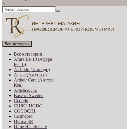
×
Все категории
Все категории
Afura Be-10 (Афура
Бе-10)
Aishodo (Аишодо)
Ajuste (Ажустье)
Arthair Care (Артхэр
Кэа)
Artistic&Co.
Base of Sweden
Ccorein
CHIKUHODO
COCOCHI
Cosmepro
Derma SR
Dime Health Care