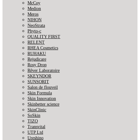
McCoy
Medion
Meros
NIHON
NeoStrata
Phyto-c
QUALITY FIRST
RELENT
RHEA Cosmetics
RUHAKU
Rejudicare
Rosy Drop
Rêver Laboratoire
SKEYNDOR
SUNSORIT
Salon de flouveil
Skin Formula
Skin Innovation
Skinbetter science
SkinСlinic
SoSkin
TIZO
Transvital
UTP Ltd
Ureshino