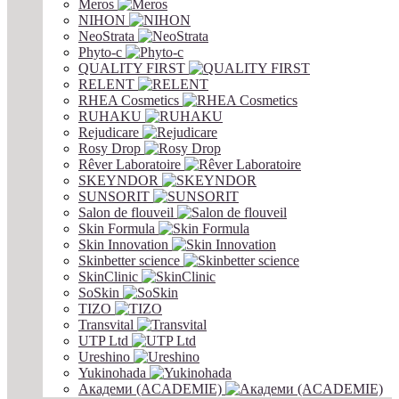
Meros
NIHON
NeoStrata
Phyto-c
QUALITY FIRST
RELENT
RHEA Cosmetics
RUHAKU
Rejudicare
Rosy Drop
Rêver Laboratoire
SKEYNDOR
SUNSORIT
Salon de flouveil
Skin Formula
Skin Innovation
Skinbetter science
SkinСlinic
SoSkin
TIZO
Transvital
UTP Ltd
Ureshino
Yukinohada
Академи (ACADEMIE)