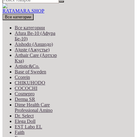
Все категории
Все категории
Afura Be-10 (Афура
Бе-10)
Aishodo (Аишодо)
Ajuste (Ажустье)
Arthair Care (Артхэр
Кэа)
Artistic&Co.
Base of Sweden
Ccorein
CHIKUHODO
COCOCHI
Cosmepro
Derma SR
Dime Health Care
Professional Amino
Dr. Select
Elega Doll
EST Labo EL
Faith