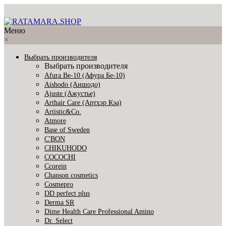
Меню
×
Выбрать производителя
Выбрать производителя
Afura Be-10 (Афура Бе-10)
Aishodo (Аишодо)
Ajuste (Ажустье)
Arthair Care (Артхэр Кэа)
Artistic&Co.
Atmore
Base of Sweden
C'BON
CHIKUHODO
COCOCHI
Ccorein
Chanson cosmetics
Cosmepro
DD perfect plus
Derma SR
Dime Health Care Professional Amino
Dr. Select