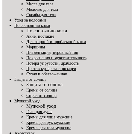
Масла для тела
Молочко для тела
Скрабы для тела
Уход за волосами
По состоянию кожи
По состоянию кожи
Акне, постакне
Для жирной и проблемной кожи
Морщины
Пигментация, неровный тон
Покраснения и чувствительность
Потеря упругости, дряблость
Против купероза и розацеи
Сухая и обезвоженная
Защита от солнца
Защита от солнца
Кремы от солнца
Спреи от солнца
Мужской уход
Мужской уход
Гели для душа
Кремы для лица мужские
Кремы для рук мужские
Кремы для тела мужские
Аксессуары