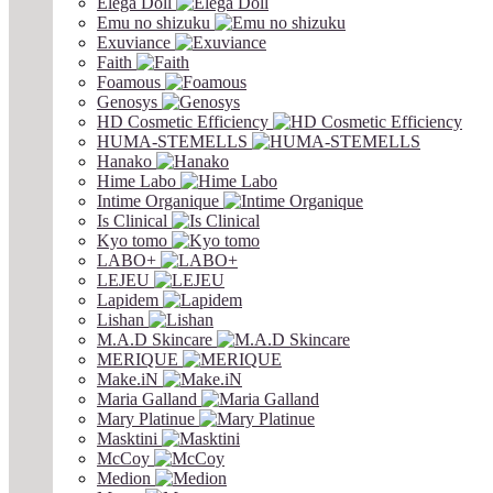
Elega Doll
Emu no shizuku
Exuviance
Faith
Foamous
Genosys
HD Cosmetic Efficiency
HUMA-STEMELLS
Hanako
Hime Labo
Intime Organique
Is Clinical
Kyo tomo
LABO+
LEJEU
Lapidem
Lishan
M.A.D Skincare
MERIQUE
Make.iN
Maria Galland
Mary Platinue
Masktini
McCoy
Medion