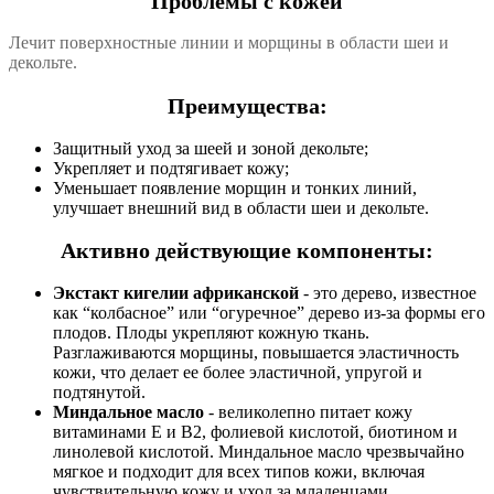
Проблемы с кожей
Лечит поверхностные линии и морщины в области шеи и
декольте.
Преимущества:
Защитный уход за шеей и зоной декольте;
Укрепляет и подтягивает кожу;
Уменьшает появление морщин и тонких линий,
улучшает внешний вид в области шеи и декольте.
Активно действующие компоненты:
Экстакт кигелии африканской
- это дерево, известное
как “колбасное” или “огуречное” дерево из-за формы его
плодов. Плоды укрепляют кожную ткань.
Разглаживаются морщины, повышается эластичность
кожи, что делает ее более эластичной, упругой и
подтянутой.
Миндальное масло
- великолепно питает кожу
витаминами Е и В2, фолиевой кислотой, биотином и
линолевой кислотой. Миндальное масло чрезвычайно
мягкое и подходит для всех типов кожи, включая
чувствительную кожу и уход за младенцами.