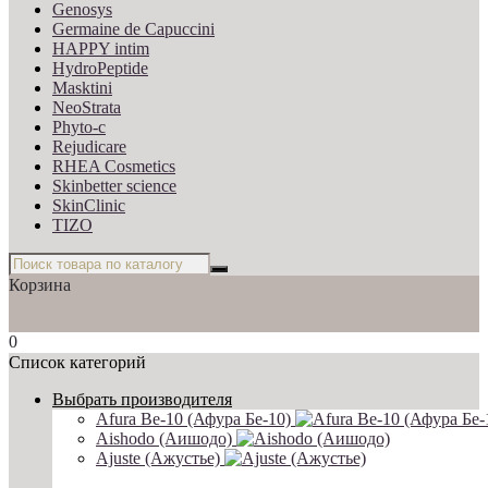
Genosys
Germaine de Capuccini
HAPPY intim
HydroPeptide
Masktini
NeoStrata
Phyto-c
Rejudicare
RHEA Cosmetics
Skinbetter science
SkinСlinic
TIZO
Корзина
0
Список категорий
Выбрать производителя
Afura Be-10 (Афура Бе-10)
Aishodo (Аишодо)
Ajuste (Ажустье)