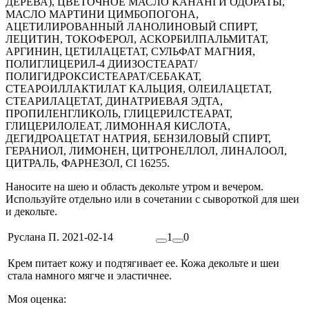
ДЕРЕВА), ЦВЕТОЧНОЕ МАСЛО КАНАНГИ ОДОРАТЫ,
МАСЛО МАРТИНИ ЦИМБОПОГОНА,
АЦЕТИЛИРОВАННЫЙ ЛАНОЛИНОВЫЙ СПИРТ,
ЛЕЦИТИН, ТОКОФЕРОЛ, АСКОРБИЛПАЛЬМИТАТ,
АРГИНИН, ЦЕТИЛАЦЕТАТ, СУЛЬФАТ МАГНИЯ,
ПОЛИГЛИЦЕРИЛ-4 ДИИЗОСТЕАРАТ/
ПОЛИГИДРОКСИСТЕАРАТ/СЕБАКАТ,
СТЕАРОИЛЛАКТИЛАТ КАЛЬЦИЯ, ОЛЕИЛАЦЕТАТ,
СТЕАРИЛАЦЕТАТ, ДИНАТРИЕВАЯ ЭДТА,
ПРОПИЛЕНГЛИКОЛЬ, ГЛИЦЕРИЛСТЕАРАТ,
ГЛИЦЕРИЛОЛЕАТ, ЛИМОННАЯ КИСЛОТА,
ДЕГИДРОАЦЕТАТ НАТРИЯ, БЕНЗИЛОВЫЙ СПИРТ,
ГЕРАНИОЛ, ЛИМОНЕН, ЦИТРОНЕЛЛОЛ, ЛИНАЛООЛ,
ЦИТРАЛЬ, ФАРНЕЗОЛ, CI 16255.
Наносите на шею и область декольте утром и вечером.
Используйте отдельно или в сочетании с сывороткой для шеи
и декольте.
Руслана П.
2021-02-14
1
0
Крем питает кожу и подтягивает ее. Кожа декольте и шеи
стала намного мягче и эластичнее.
Моя оценка: