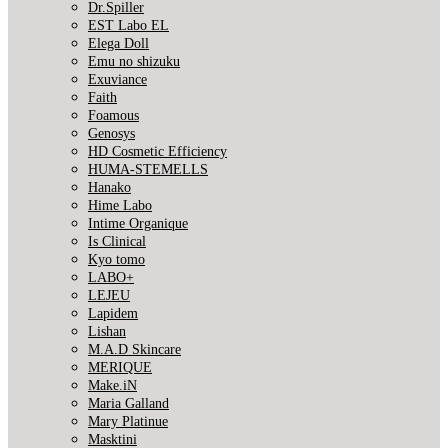
Dr.Spiller
EST Labo EL
Elega Doll
Emu no shizuku
Exuviance
Faith
Foamous
Genosys
HD Cosmetic Efficiency
HUMA-STEMELLS
Hanako
Hime Labo
Intime Organique
Is Clinical
Kyo tomo
LABO+
LEJEU
Lapidem
Lishan
M.A.D Skincare
MERIQUE
Make.iN
Maria Galland
Mary Platinue
Masktini