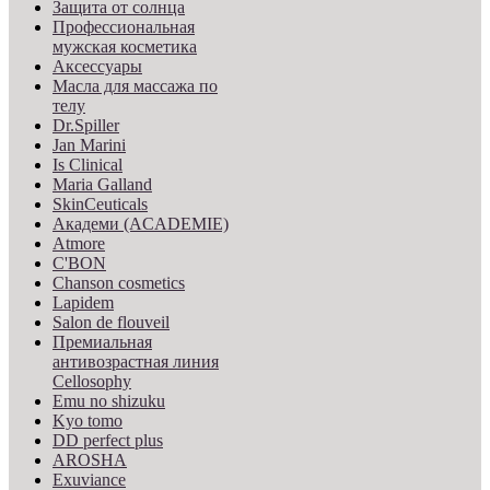
Защита от солнца
Профессиональная
мужская косметика
Аксессуары
Масла для массажа по
телу
Dr.Spiller
Jan Marini
Is Clinical
Maria Galland
SkinCeuticals
Академи (ACADEMIE)
Atmore
C'BON
Chanson cosmetics
Lapidem
Salon de flouveil
Премиальная
антивозрастная линия
Cellosophy
Emu no shizuku
Kyo tomo
DD perfect plus
AROSHA
Exuviance