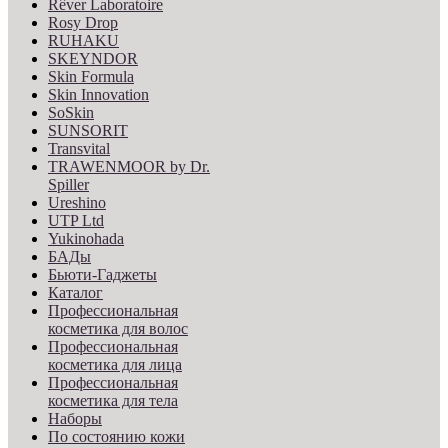
Rêver Laboratoire
Rosy Drop
RUHAKU
SKEYNDOR
Skin Formula
Skin Innovation
SoSkin
SUNSORIT
Transvital
TRAWENMOOR by Dr.
Spiller
Ureshino
UTP Ltd
Yukinohada
БАДы
Бьюти-Гаджеты
Каталог
Профессиональная
косметика для волос
Профессиональная
косметика для лица
Профессиональная
косметика для тела
Наборы
По состоянию кожи