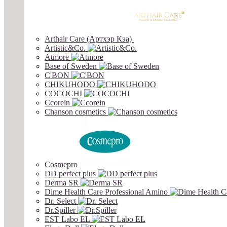
Arthair Care (Артхэр Кэа)
Artistic&Co.
Atmore
Base of Sweden
C'BON
CHIKUHODO
COCOCHI
Ccorein
Chanson cosmetics
Cosmepro
DD perfect plus
Derma SR
Dime Health Care Professional Amino
Dr. Select
Dr.Spiller
EST Labo EL