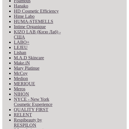
Foamous
Hanako
HD Cosmetic Efficiency
Hime Labo
HUMA-STEMELLS
Intime Organique
KIZO LAB (Кизо Лаб) -
США
LABO+
LEJEU
Lishan
M.A.D Skincare
Make.iN
Mary Platinue
McCoy
Medion
MERIQUE
Meros
NIHON
NYCE - New York
Cosmetic Experience
QUALITY FIRST
RELENT
Respibeauty by
RESPILON