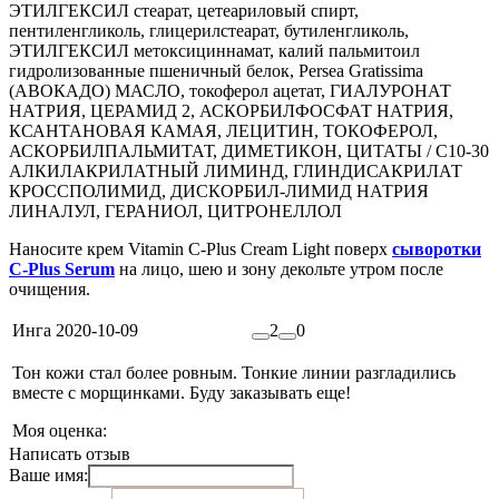
ЭТИЛГЕКСИЛ стеарат, цетеариловый спирт,
пентиленгликоль, глицерилстеарат, бутиленгликоль,
ЭТИЛГЕКСИЛ метоксициннамат, калий пальмитоил
гидролизованные пшеничный белок, Persea Gratissima
(АВОКАДО) МАСЛО, токоферол ацетат, ГИАЛУРОНАТ
НАТРИЯ, ЦЕРАМИД 2, АСКОРБИЛФОСФАТ НАТРИЯ,
КСАНТАНОВАЯ КАМАЯ, ЛЕЦИТИН, ТОКОФЕРОЛ,
АСКОРБИЛПАЛЬМИТАТ, ДИМЕТИКОН, ЦИТАТЫ / С10-30
АЛКИЛАКРИЛАТНЫЙ ЛИМИНД, ГЛИНДИСАКРИЛАТ
КРОССПОЛИМИД, ДИСКОРБИЛ-ЛИМИД НАТРИЯ
ЛИНАЛУЛ, ГЕРАНИОЛ, ЦИТРОНЕЛЛОЛ
Наносите крем Vitamin C-Plus Cream Light поверх
сыворотки
C-Plus Serum
на лицо, шею и зону декольте утром после
очищения.
Инга
2020-10-09
2
0
Тон кожи стал более ровным. Тонкие линии разгладились
вместе с морщинками. Буду заказывать еще!
Моя оценка:
Написать отзыв
Ваше имя: