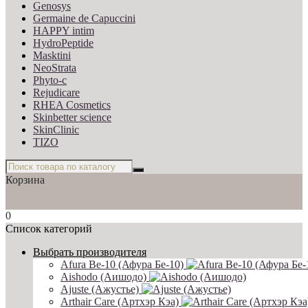
Genosys
Germaine de Capuccini
HAPPY intim
HydroPeptide
Masktini
NeoStrata
Phyto-c
Rejudicare
RHEA Cosmetics
Skinbetter science
SkinСlinic
TIZO
Корзина
0
Список категорий
Выбрать производителя
Afura Be-10 (Афура Бе-10)
Aishodo (Аишодо)
Ajuste (Ажустье)
Arthair Care (Артхэр Кэа)