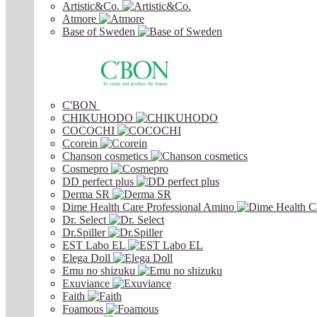
Artistic&Co.
Atmore
Base of Sweden
C'BON
CHIKUHODO
COCOCHI
Ccorein
Chanson cosmetics
Cosmepro
DD perfect plus
Derma SR
Dime Health Care Professional Amino
Dr. Select
Dr.Spiller
EST Labo EL
Elega Doll
Emu no shizuku
Exuviance
Faith
Foamous