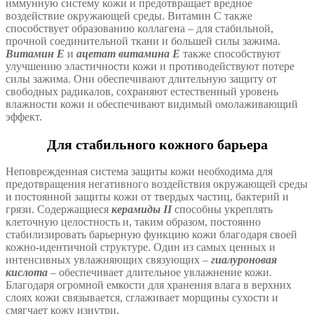
иммунную систему кожи и предотвращает вредное
воздействие окружающей среды. Витамин С также
способствует образованию коллагена – для стабильной,
прочной соединительной ткани и большей силы зажима.
Витамин Е
и
ацетат витамина Е
также способствуют
улучшению эластичности кожи и противодействуют потере
силы зажима. Они обеспечивают длительную защиту от
свободных радикалов, сохраняют естественный уровень
влажности кожи и обеспечивают видимый омолаживающий
эффект.
Для стабильного кожного барьера
Неповрежденная система защиты кожи необходима для
предотвращения негативного воздействия окружающей среды
и постоянной защиты кожи от твердых частиц, бактерий и
грязи. Содержащиеся
керамиды II
способны укреплять
клеточную целостность и, таким образом, постоянно
стабилизировать барьерную функцию кожи благодаря своей
кожно-идентичной структуре. Один из самых ценных и
интенсивных увлажняющих связующих –
гиалуроновая
кислота
– обеспечивает длительное увлажнение кожи.
Благодаря огромной емкости для хранения влага в верхних
слоях кожи связывается, сглаживает морщины сухости и
смягчает кожу изнутри.