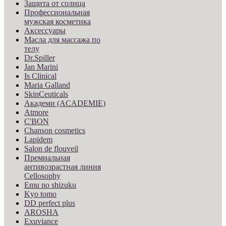
Защита от солнца
Профессиональная
мужская косметика
Аксессуары
Масла для массажа по
телу
Dr.Spiller
Jan Marini
Is Clinical
Maria Galland
SkinCeuticals
Академи (ACADEMIE)
Atmore
C'BON
Chanson cosmetics
Lapidem
Salon de flouveil
Премиальная
антивозрастная линия
Cellosophy
Emu no shizuku
Kyo tomo
DD perfect plus
AROSHA
Exuviance