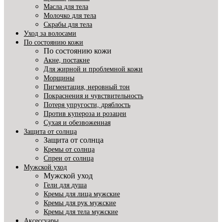
Масла для тела
Молочко для тела
Скрабы для тела
Уход за волосами
По состоянию кожи
По состоянию кожи
Акне, постакне
Для жирной и проблемной кожи
Морщины
Пигментация, неровный тон
Покраснения и чувствительность
Потеря упругости, дряблость
Против купероза и розацеи
Сухая и обезвоженная
Защита от солнца
Защита от солнца
Кремы от солнца
Спреи от солнца
Мужской уход
Мужской уход
Гели для душа
Кремы для лица мужские
Кремы для рук мужские
Кремы для тела мужские
Аксессуары