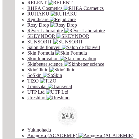
RELENT
RHEA Cosmetics
RUHAKU
Rejudicare
Rosy Drop
Rêver Laboratoire
SKEYNDOR
SUNSORIT
Salon de flouveil
Skin Formula
Skin Innovation
Skinbetter science
SkinСlinic
SoSkin
TIZO
Transvital
UTP Ltd
Ureshino
Yukinohada
Академи (ACADEMIE)