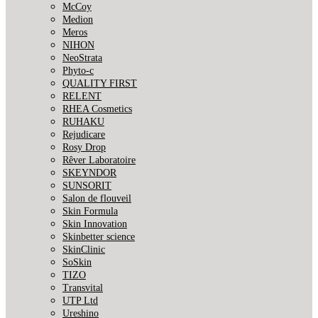
McCoy
Medion
Meros
NIHON
NeoStrata
Phyto-c
QUALITY FIRST
RELENT
RHEA Cosmetics
RUHAKU
Rejudicare
Rosy Drop
Rêver Laboratoire
SKEYNDOR
SUNSORIT
Salon de flouveil
Skin Formula
Skin Innovation
Skinbetter science
SkinСlinic
SoSkin
TIZO
Transvital
UTP Ltd
Ureshino