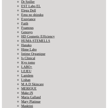
Dr.Spiller
EST Labo EL
Elega Doll
Emu no shizuku
Exuviance
Faith
Foamous
Genosys
HD Cosmetic Efficiency
HUMA-STEMELLS
Hanako
Hime Labo
Intime Organique
Is Clinical
Kyo tomo
LABO+
LEJEU
Lapidem
Lishan
M.A.D Skincare
MERIQUE
Make.iN
Maria Galland
Mary Platinue
Masktini