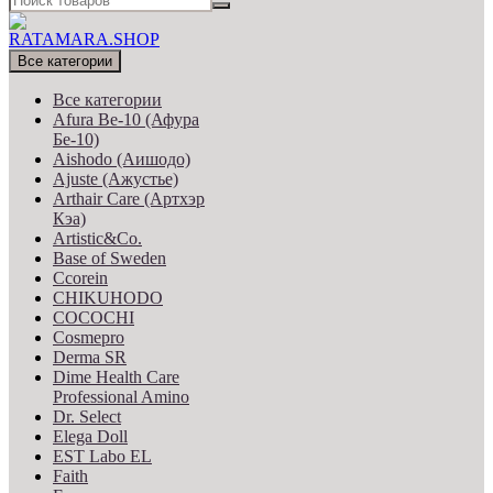
Все категории
Все категории
Afura Be-10 (Афура
Бе-10)
Aishodo (Аишодо)
Ajuste (Ажустье)
Arthair Care (Артхэр
Кэа)
Artistic&Co.
Base of Sweden
Ccorein
CHIKUHODO
COCOCHI
Cosmepro
Derma SR
Dime Health Care
Professional Amino
Dr. Select
Elega Doll
EST Labo EL
Faith