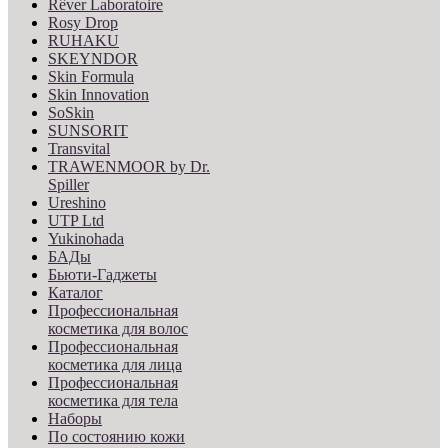
Rêver Laboratoire
Rosy Drop
RUHAKU
SKEYNDOR
Skin Formula
Skin Innovation
SoSkin
SUNSORIT
Transvital
TRAWENMOOR by Dr.
Spiller
Ureshino
UTP Ltd
Yukinohada
БАДы
Бьюти-Гаджеты
Каталог
Профессиональная
косметика для волос
Профессиональная
косметика для лица
Профессиональная
косметика для тела
Наборы
По состоянию кожи