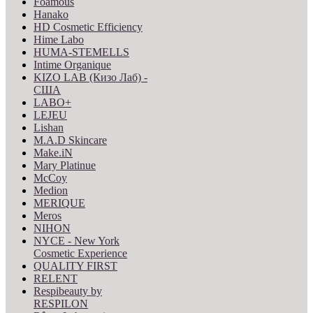
Foamous
Hanako
HD Cosmetic Efficiency
Hime Labo
HUMA-STEMELLS
Intime Organique
KIZO LAB (Кизо Лаб) -
США
LABO+
LEJEU
Lishan
M.A.D Skincare
Make.iN
Mary Platinue
McCoy
Medion
MERIQUE
Meros
NIHON
NYCE - New York
Cosmetic Experience
QUALITY FIRST
RELENT
Respibeauty by
RESPILON