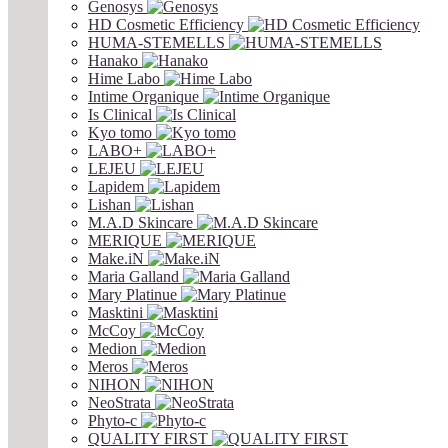
Genosys
HD Cosmetic Efficiency
HUMA-STEMELLS
Hanako
Hime Labo
Intime Organique
Is Clinical
Kyo tomo
LABO+
LEJEU
Lapidem
Lishan
M.A.D Skincare
MERIQUE
Make.iN
Maria Galland
Mary Platinue
Masktini
McCoy
Medion
Meros
NIHON
NeoStrata
Phyto-c
QUALITY FIRST