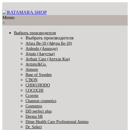
Меню
×
Выбрать производителя
Выбрать производителя
Afura Be-10 (Афура Бе-10)
Aishodo (Аишодо)
Ajuste (Ажустье)
Arthair Care (Артхэр Кэа)
Artistic&Co.
Atmore
Base of Sweden
C'BON
CHIKUHODO
COCOCHI
Ccorein
Chanson cosmetics
Cosmepro
DD perfect plus
Derma SR
Dime Health Care Professional Amino
Dr. Select