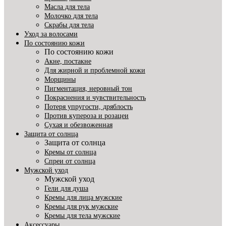
Масла для тела
Молочко для тела
Скрабы для тела
Уход за волосами
По состоянию кожи
По состоянию кожи
Акне, постакне
Для жирной и проблемной кожи
Морщины
Пигментация, неровный тон
Покраснения и чувствительность
Потеря упругости, дряблость
Против купероза и розацеи
Сухая и обезвоженная
Защита от солнца
Защита от солнца
Кремы от солнца
Спреи от солнца
Мужской уход
Мужской уход
Гели для душа
Кремы для лица мужские
Кремы для рук мужские
Кремы для тела мужские
Аксессуары