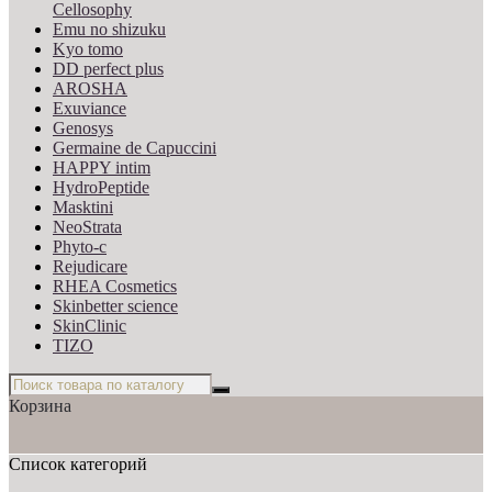
Cellosophy
Emu no shizuku
Kyo tomo
DD perfect plus
AROSHA
Exuviance
Genosys
Germaine de Capuccini
HAPPY intim
HydroPeptide
Masktini
NeoStrata
Phyto-c
Rejudicare
RHEA Cosmetics
Skinbetter science
SkinСlinic
TIZO
Корзина
Список категорий