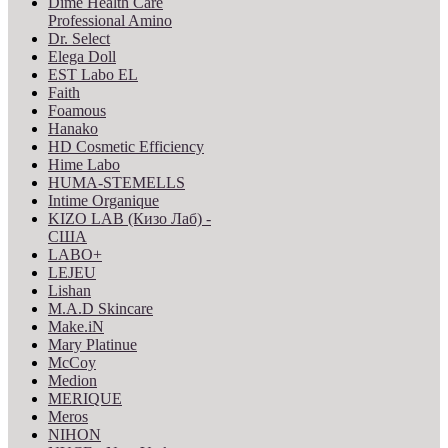
Dime Health Care
Professional Amino
Dr. Select
Elega Doll
EST Labo EL
Faith
Foamous
Hanako
HD Cosmetic Efficiency
Hime Labo
HUMA-STEMELLS
Intime Organique
KIZO LAB (Кизо Лаб) -
США
LABO+
LEJEU
Lishan
M.A.D Skincare
Make.iN
Mary Platinue
McCoy
Medion
MERIQUE
Meros
NIHON