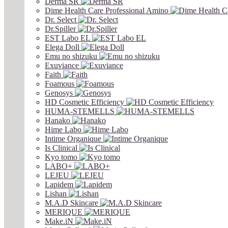
Derma SR
Dime Health Care Professional Amino
Dr. Select
Dr.Spiller
EST Labo EL
Elega Doll
Emu no shizuku
Exuviance
Faith
Foamous
Genosys
HD Cosmetic Efficiency
HUMA-STEMELLS
Hanako
Hime Labo
Intime Organique
Is Clinical
Kyo tomo
LABO+
LEJEU
Lapidem
Lishan
M.A.D Skincare
MERIQUE
Make.iN