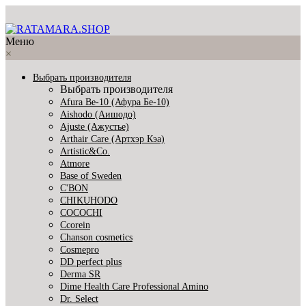
Меню
×
Выбрать производителя
Выбрать производителя
Afura Be-10 (Афура Бе-10)
Aishodo (Аишодо)
Ajuste (Ажустье)
Arthair Care (Артхэр Кэа)
Artistic&Co.
Atmore
Base of Sweden
C'BON
CHIKUHODO
COCOCHI
Ccorein
Chanson cosmetics
Cosmepro
DD perfect plus
Derma SR
Dime Health Care Professional Amino
Dr. Select