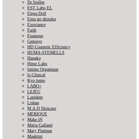
Dr.Spiller
EST Labo EL
Elega Doll
Emu no shizuku
Exuviance
Faith
Foamous
Genosys
HD Cosmetic Efficiency
HUMA-STEMELLS
Hanako
Hime Labo
Intime Organique
Is Clinical
Kyo tomo
LABO+
LEJEU
Lapidem
Lishan
M.A.D Skincare
MERIQUE
Make.iN
Maria Galland
Mary Platinue
Masktini