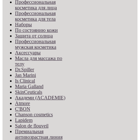
Профессиональная
косметика для лица
Профессиональная
косметика для тела
Наборы
По состоянию кожи
Защита от солнца
Профессиональная
мужская косметика
Аксессуары
Масла для массажа по
телу
Dr.Spiller
Jan Marini
Is Clinical
Maria Galland
SkinCeuticals
Академи (ACADEMIE)
Atmore
C'BON
Chanson cosmetics
Lapidem
Salon de flouveil
Премиальная
антивозрастная линия