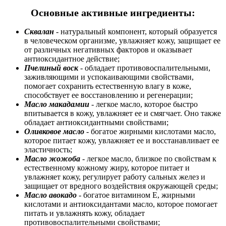
Основные активные ингредиенты:
Сквалан
- натуральный компонент, который образуется
в человеческом организме, увлажняет кожу, защищает ее
от различных негативных факторов и оказывает
антиоксидантное действие;
Пчелиный воск
- обладает противовоспалительными,
заживляющими и успокаивающими свойствами,
помогает сохранить естественную влагу в коже,
способствует ее восстановлению и регенерации;
Масло макадамии
- легкое масло, которое быстро
впитывается в кожу, увлажняет ее и смягчает. Оно также
обладает антиоксидантными свойствами;
Оливковое масло
- богатое жирными кислотами масло,
которое питает кожу, увлажняет ее и восстанавливает ее
эластичность;
Масло жожоба
- легкое масло, близкое по свойствам к
естественному кожному жиру, которое питает и
увлажняет кожу, регулирует работу сальных желез и
защищает от вредного воздействия окружающей среды;
Масло авокадо
- богатое витамином Е, жирными
кислотами и антиоксидантами масло, которое помогает
питать и увлажнять кожу, обладает
противовоспалительными свойствами;