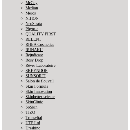
McCoy
Medion
Meros
NIHON
NeoStrata
Phyto-c
QUALITY FIRST
RELENT
RHEA Cosmetics
RUHAKU
Rejudicare
Rosy Drop
Rêver Laboratoire
SKEYNDOR
SUNSORIT
Salon de flouveil
Skin Formula
Skin Innovation
Skinbetter science
SkinСlinic
SoSkin
TIZO
Transvital
UTP Ltd
Ureshino