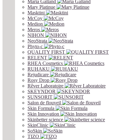
Maria Galland
Mary Platinue
Masktini
McCoy
Medion
Meros
NIHON
NeoStrata
Phyto-c
QUALITY FIRST
RELENT
RHEA Cosmetics
RUHAKU
Rejudicare
Rosy Drop
Rêver Laboratoire
SKEYNDOR
SUNSORIT
Salon de flouveil
Skin Formula
Skin Innovation
Skinbetter science
SkinСlinic
SoSkin
TIZO