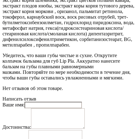
экстракт корня шлемника, экстракт цветков полыни кавара,
экстракт плодов ююбы, экстракт коры корня тутового дерева,
экстракт корня моркови , оризанол, пальмитат ретинола,
токоферол, карнаубский воск, воск рисовых отрубей, трет-
бутилметоксибензоилметан, гидрохлорид пиридоксина, вода,
метафосфат натрия, гекса(гидроксистеариновая кислота/
стеариновая кислота/смоланая кислота) дипентаэритрит,
дифенилсилоксифенилтриметикон, сорбитанизостеарат, BG,
метилпарабен , пропилпарабен.
Убедитесь, что ваши губы чистые и сухие. Открутите
колпачок бальзама для губ Lip Pla. Аккуратно нанесите
бальзам на губы плавными равномерными
мазками. Повторяйте по мере необходимости в течение дня,
чтобы ваши губы оставались увлажненными и мягкими.
Нет отзывов об этом товаре.
Написать отзыв
Ваше имя:
Достоинства: