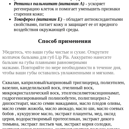
Ретинил пальмитат (витамин А)
- ускоряет
регенерацию клеток и помогает уменьшить признаки
старения кожи;
Токоферол (витамин Е)
- обладает антиоксидантными
свойствами, питает кожу и защищает ее от вредного
воздействия окружающей среды.
Способ применения
Убедитесь, что ваши губы чистые и сухие. Открутите
колпачок бальзама для губ Lip Pla. Аккуратно нанесите
бальзам на губы плавными равномерными
мазками. Повторяйте по мере необходимости в течение дня,
чтобы ваши губы оставались увлажненными и мягкими.
Сквалан, каприловый/каприновый триглицерид, полиэтилен,
вазелин, канделильский воск, пчелиный воск,
микрокристаллический воск, этилгексилметоксициннамат,
гидрогенизированный полиизобутен, полиглицерил-2
диизостеарат, масло семян макадамии, масло плодов оливы,
масло семян жожоба, масло авокадо, масло ши, масло соевых
бобов , кукурузное масло, экстракт плаценты, мед, оксид
церия, водорастворимый протеогликан, экстракт дикого
тимьяна, экстракт листьев чая, экстракт корня солодки,