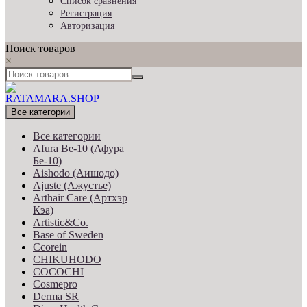
Список сравнения
Регистрация
Авторизация
Поиск товаров
×
Все категории
Все категории
Afura Be-10 (Афура
Бе-10)
Aishodo (Аишодо)
Ajuste (Ажустье)
Arthair Care (Артхэр
Кэа)
Artistic&Co.
Base of Sweden
Ccorein
CHIKUHODO
COCOCHI
Cosmepro
Derma SR