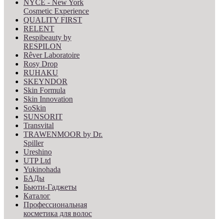
NYCE - New York
Cosmetic Experience
QUALITY FIRST
RELENT
Respibeauty by
RESPILON
Rêver Laboratoire
Rosy Drop
RUHAKU
SKEYNDOR
Skin Formula
Skin Innovation
SoSkin
SUNSORIT
Transvital
TRAWENMOOR by Dr.
Spiller
Ureshino
UTP Ltd
Yukinohada
БАДы
Бьюти-Гаджеты
Каталог
Профессиональная
косметика для волос