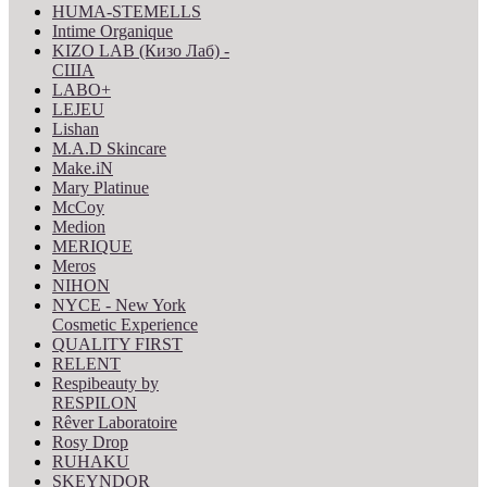
HUMA-STEMELLS
Intime Organique
KIZO LAB (Кизо Лаб) -
США
LABO+
LEJEU
Lishan
M.A.D Skincare
Make.iN
Mary Platinue
McCoy
Medion
MERIQUE
Meros
NIHON
NYCE - New York
Cosmetic Experience
QUALITY FIRST
RELENT
Respibeauty by
RESPILON
Rêver Laboratoire
Rosy Drop
RUHAKU
SKEYNDOR