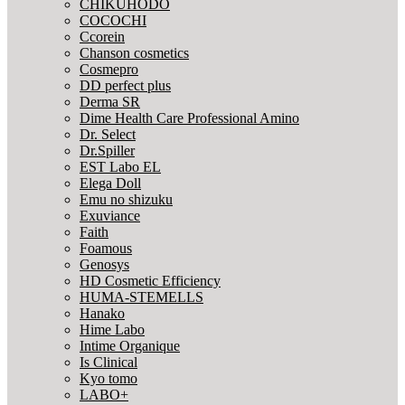
CHIKUHODO
COCOCHI
Ccorein
Chanson cosmetics
Cosmepro
DD perfect plus
Derma SR
Dime Health Care Professional Amino
Dr. Select
Dr.Spiller
EST Labo EL
Elega Doll
Emu no shizuku
Exuviance
Faith
Foamous
Genosys
HD Cosmetic Efficiency
HUMA-STEMELLS
Hanako
Hime Labo
Intime Organique
Is Clinical
Kyo tomo
LABO+