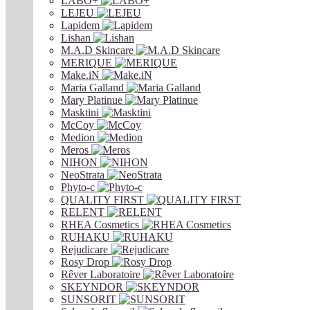
LABO+
LEJEU
Lapidem
Lishan
M.A.D Skincare
MERIQUE
Make.iN
Maria Galland
Mary Platinue
Masktini
McCoy
Medion
Meros
NIHON
NeoStrata
Phyto-c
QUALITY FIRST
RELENT
RHEA Cosmetics
RUHAKU
Rejudicare
Rosy Drop
Rêver Laboratoire
SKEYNDOR
SUNSORIT