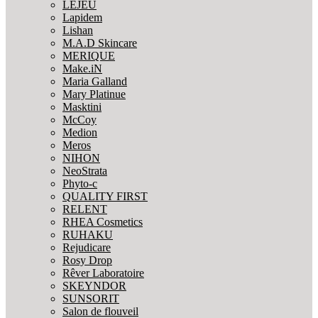
LEJEU
Lapidem
Lishan
M.A.D Skincare
MERIQUE
Make.iN
Maria Galland
Mary Platinue
Masktini
McCoy
Medion
Meros
NIHON
NeoStrata
Phyto-c
QUALITY FIRST
RELENT
RHEA Cosmetics
RUHAKU
Rejudicare
Rosy Drop
Rêver Laboratoire
SKEYNDOR
SUNSORIT
Salon de flouveil