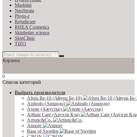
Masktini
NeoStrata
Phyto-c
Rejudicare
RHEA Cosmetics
Skinbetter science
SkinСlinic
TIZO
Корзина
0
Список категорий
Выбрать производителя
Afura Be-10 (Афура Бе-10)
Aishodo (Аишодо)
Ajuste (Ажустье)
Arthair Care (Артхэр Кэа)
Artistic&Co.
Atmore
Base of Sweden
C'BON