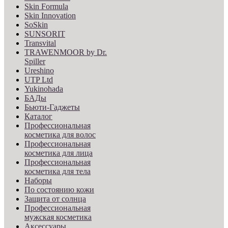
Skin Formula
Skin Innovation
SoSkin
SUNSORIT
Transvital
TRAWENMOOR by Dr.
Spiller
Ureshino
UTP Ltd
Yukinohada
БАДы
Бьюти-Гаджеты
Каталог
Профессиональная
косметика для волос
Профессиональная
косметика для лица
Профессиональная
косметика для тела
Наборы
По состоянию кожи
Защита от солнца
Профессиональная
мужская косметика
Аксессуары