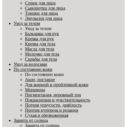
Спреи для лица
Сыворотки для лица
Тоники для лица
Эмульсии для лица
Уход за телом
Уход за телом
Бальзамы для рук
Кремы для рук
Кремы для тела
Масла для тела
Молочко для тела
Скрабы для тела
Уход за волосами
По состоянию кожи
По состоянию кожи
Акне, постакне
Для жирной и проблемной кожи
Морщины
Пигментация, неровный тон
Покраснения и чувствительность
Потеря упругости, дряблость
Против купероза и розацеи
Сухая и обезвоженная
Защита от солнца
Защита от солнца