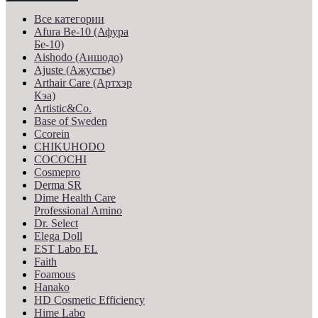
Все категории
Afura Be-10 (Афура
Бе-10)
Aishodo (Аишодо)
Ajuste (Ажустье)
Arthair Care (Артхэр
Кэа)
Artistic&Co.
Base of Sweden
Ccorein
CHIKUHODO
COCOCHI
Cosmepro
Derma SR
Dime Health Care
Professional Amino
Dr. Select
Elega Doll
EST Labo EL
Faith
Foamous
Hanako
HD Cosmetic Efficiency
Hime Labo