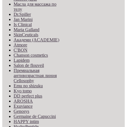
Масла для массажа по
телу
Dr.Spiller
Jan Marini
Is Clinical
Maria Galland
SkinCeuticals
Академи (ACADEMIE)
Atmore
C'BON
Chanson cosmetics
Lapidem
Salon de flouveil
Премиальная
антивозрастная линия
Cellosophy
Emu no shizuku
Kyo tomo
DD perfect plus
AROSHA
Exuviance
Genosys
Germaine de Capuccini
HAPPY intim
HydroPeptide