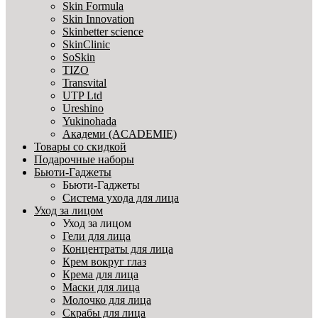
Skin Formula
Skin Innovation
Skinbetter science
SkinСlinic
SoSkin
TIZO
Transvital
UTP Ltd
Ureshino
Yukinohada
Академи (ACADEMIE)
Товары со скидкой
Подарочные наборы
Бьюти-Гаджеты
Бьюти-Гаджеты
Система ухода для лица
Уход за лицом
Уход за лицом
Гели для лица
Концентраты для лица
Крем вокруг глаз
Крема для лица
Маски для лица
Молочко для лица
Скрабы для лица