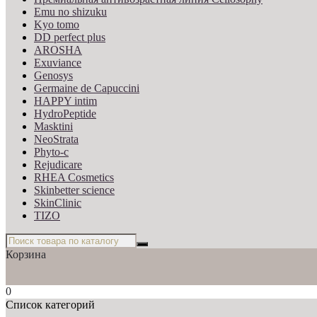
Emu no shizuku
Kyo tomo
DD perfect plus
AROSHA
Exuviance
Genosys
Germaine de Capuccini
HAPPY intim
HydroPeptide
Masktini
NeoStrata
Phyto-c
Rejudicare
RHEA Cosmetics
Skinbetter science
SkinСlinic
TIZO
Корзина
0
Список категорий