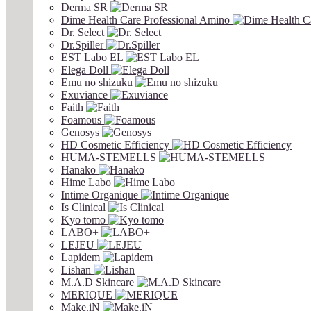
Derma SR
Dime Health Care Professional Amino
Dr. Select
Dr.Spiller
EST Labo EL
Elega Doll
Emu no shizuku
Exuviance
Faith
Foamous
Genosys
HD Cosmetic Efficiency
HUMA-STEMELLS
Hanako
Hime Labo
Intime Organique
Is Clinical
Kyo tomo
LABO+
LEJEU
Lapidem
Lishan
M.A.D Skincare
MERIQUE
Make.iN