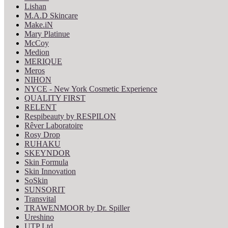
Lishan
M.A.D Skincare
Make.iN
Mary Platinue
McCoy
Medion
MERIQUE
Meros
NIHON
NYCE - New York Cosmetic Experience
QUALITY FIRST
RELENT
Respibeauty by RESPILON
Rêver Laboratoire
Rosy Drop
RUHAKU
SKEYNDOR
Skin Formula
Skin Innovation
SoSkin
SUNSORIT
Transvital
TRAWENMOOR by Dr. Spiller
Ureshino
UTP Ltd