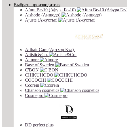
Выбрать производителя
Afura Be-10 (Афура Бе-10)
Aishodo (Аишодо)
Ajuste (Ажустье)
Arthair Care (Артхэр Кэа)
Artistic&Co.
Atmore
Base of Sweden
C'BON
CHIKUHODO
COCOCHI
Ccorein
Chanson cosmetics
Cosmepro
DD perfect plus