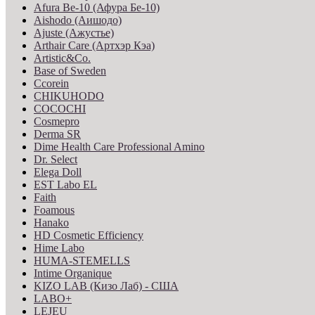
Afura Be-10 (Афура Бе-10)
Aishodo (Аишодо)
Ajuste (Ажустье)
Arthair Care (Артхэр Кэа)
Artistic&Co.
Base of Sweden
Ccorein
CHIKUHODO
COCOCHI
Cosmepro
Derma SR
Dime Health Care Professional Amino
Dr. Select
Elega Doll
EST Labo EL
Faith
Foamous
Hanako
HD Cosmetic Efficiency
Hime Labo
HUMA-STEMELLS
Intime Organique
KIZO LAB (Кизо Лаб) - США
LABO+
LEJEU