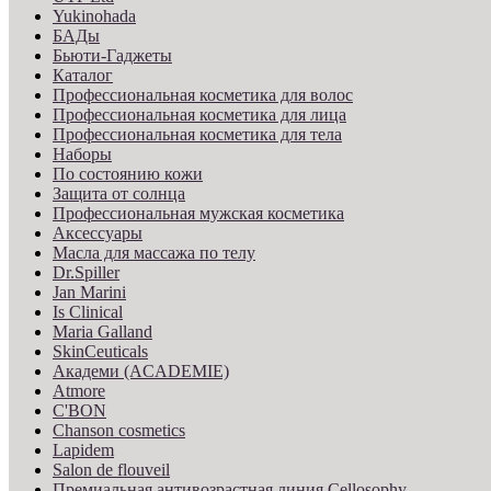
Yukinohada
БАДы
Бьюти-Гаджеты
Каталог
Профессиональная косметика для волос
Профессиональная косметика для лица
Профессиональная косметика для тела
Наборы
По состоянию кожи
Защита от солнца
Профессиональная мужская косметика
Аксессуары
Масла для массажа по телу
Dr.Spiller
Jan Marini
Is Clinical
Maria Galland
SkinCeuticals
Академи (ACADEMIE)
Atmore
C'BON
Chanson cosmetics
Lapidem
Salon de flouveil
Премиальная антивозрастная линия Cellosophy