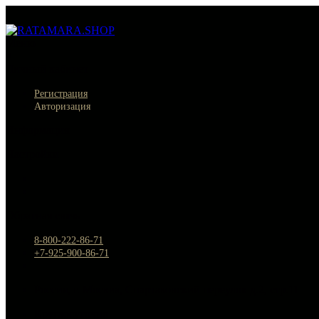
Меню
×
Личный кабинет
Регистрация
Авторизация
Информация
Настройки
Обратная связь
8-800-222-86-71
+7-925-900-86-71
Россия, г. Москва, Спартаковский переулок д.2, стр.11
Круглосуточно