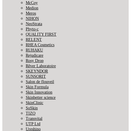
McCoy
Medion
Meros
NIHON
NeoStrata
Phyto-c
QUALITY FIRST
RELENT
RHEA Cosmetics
RUHAKU
Rejudicare
Rosy Drop
Rêver Laboratoire
SKEYNDOR
SUNSORIT
Salon de flouveil
Skin Formula
Skin Innovation
Skinbetter science
SkinСlinic
SoSkin
TIZO
Transvital
UTP Ltd
Ureshino