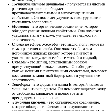
Экстракт листьев артишока
- получается из листьев
растения артишока и обладает
противовоспалительными и антиоксидантными
свойствами. Он помогает улучшить текстуру кожи и
уменьшить воспаление;
Мочевина
- это органическое соединение, которое
обладает увлажняющими свойствами. Она помогает
удерживать влагу в коже, улучшает ее гладкость и
эластичность;
Сложные эфиры жожоба
- это масло, получаемое из
семян растения жожоба. Оно является богатым
источником жирных кислот, которые питают и
увлажняют кожу, делая ее более мягкой и гладкой;
Сквалан
- это липид, естественным образом
присутствующий в коже человека. Он обладает
увлажняющими и питательными свойствами, помогает
восстановить защитный барьер кожи и улучшить ее
эластичность;
Токоферол
- это форма витамина E, который является
мощным антиоксидантом. Он помогает защитить кожу
от свободных радикалов и предотвратить
преждевременное старение;
Лимонная кислот
а - это органическое соединение,
которое обладает свойствами отшелушивания и