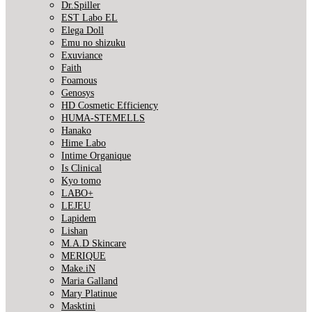
Dr.Spiller
EST Labo EL
Elega Doll
Emu no shizuku
Exuviance
Faith
Foamous
Genosys
HD Cosmetic Efficiency
HUMA-STEMELLS
Hanako
Hime Labo
Intime Organique
Is Clinical
Kyo tomo
LABO+
LEJEU
Lapidem
Lishan
M.A.D Skincare
MERIQUE
Make.iN
Maria Galland
Mary Platinue
Masktini