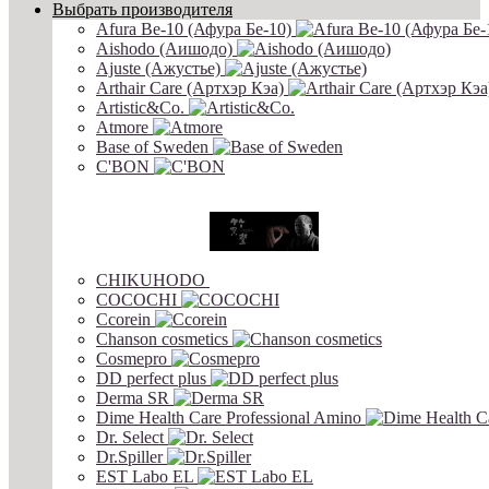
Выбрать производителя
Afura Be-10 (Афура Бе-10)
Aishodo (Аишодо)
Ajuste (Ажустье)
Arthair Care (Артхэр Кэа)
Artistic&Co.
Atmore
Base of Sweden
C'BON
CHIKUHODO
COCOCHI
Ccorein
Chanson cosmetics
Cosmepro
DD perfect plus
Derma SR
Dime Health Care Professional Amino
Dr. Select
Dr.Spiller
EST Labo EL