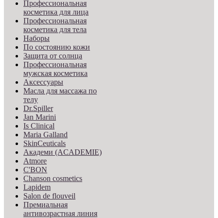
Профессиональная
косметика для лица
Профессиональная
косметика для тела
Наборы
По состоянию кожи
Защита от солнца
Профессиональная
мужская косметика
Аксессуары
Масла для массажа по
телу
Dr.Spiller
Jan Marini
Is Clinical
Maria Galland
SkinCeuticals
Академи (ACADEMIE)
Atmore
C'BON
Chanson cosmetics
Lapidem
Salon de flouveil
Премиальная
антивозрастная линия