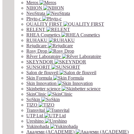
Meros
NIHON
NeoStrata
Phyto-c
QUALITY FIRST
RELENT
RHEA Cosmetics
RUHAKU
Rejudicare
Rosy Drop
Rêver Laboratoire
SKEYNDOR
SUNSORIT
Salon de flouveil
Skin Formula
Skin Innovation
Skinbetter science
SkinСlinic
SoSkin
TIZO
Transvital
UTP Ltd
Ureshino
Yukinohada
Академи (ACADEMIE)