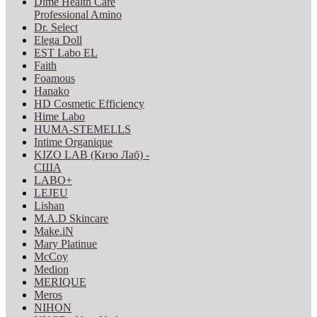
Dime Health Care
Professional Amino
Dr. Select
Elega Doll
EST Labo EL
Faith
Foamous
Hanako
HD Cosmetic Efficiency
Hime Labo
HUMA-STEMELLS
Intime Organique
KIZO LAB (Кизо Лаб) -
США
LABO+
LEJEU
Lishan
M.A.D Skincare
Make.iN
Mary Platinue
McCoy
Medion
MERIQUE
Meros
NIHON