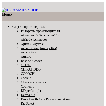
Меню
×
Выбрать производителя
Выбрать производителя
Afura Be-10 (Афура Бе-10)
Aishodo (Аишодо)
Ajuste (Ажустье)
Arthair Care (Артхэр Кэа)
Artistic&Co.
Atmore
Base of Sweden
C'BON
CHIKUHODO
COCOCHI
Ccorein
Chanson cosmetics
Cosmepro
DD perfect plus
Derma SR
Dime Health Care Professional Amino
Dr. Select