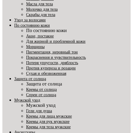
Масла для тела
Молочко для тела
Скрабы для тела
Уход за волосами
По состоянию кожи
По состоянию кожи
Акне, постакне
Для жирной и проблемной кожи
Морщины
Пигментация, неровный тон
Покраснения и чувствительность
Потеря упругости, дряблость
Против купероза и розацеи
Сухая и обезвоженная
Защита от солнца
Защита от солнца
Кремы от солнца
Спреи от солнца
Мужской уход
Мужской уход
Гели для душа
Кремы для лица мужские
Кремы для рук мужские
Кремы для тела мужские
Аксессуары