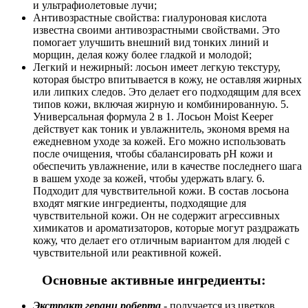
и ультрафиолетовые лучи;
Антивозрастные свойства: гиалуроновая кислота
известна своими антивозрастными свойствами. Это
помогает улучшить внешний вид тонких линий и
морщин, делая кожу более гладкой и молодой;
Легкий и нежирный: лосьон имеет легкую текстуру,
которая быстро впитывается в кожу, не оставляя жирных
или липких следов. Это делает его подходящим для всех
типов кожи, включая жирную и комбинированную. 5.
Универсальная формула 2 в 1. Лосьон Moist Keeper
действует как тоник и увлажнитель, экономя время на
ежедневном уходе за кожей. Его можно использовать
после очищения, чтобы сбалансировать pH кожи и
обеспечить увлажнение, или в качестве последнего шага
в вашем уходе за кожей, чтобы удержать влагу. 6.
Подходит для чувствительной кожи. В состав лосьона
входят мягкие ингредиенты, подходящие для
чувствительной кожи. Он не содержит агрессивных
химикатов и ароматизаторов, которые могут раздражать
кожу, что делает его отличным вариантом для людей с
чувствительной или реактивной кожей.
Основные активные ингредиенты:
Экстракт герани роберта
- получается из цветков