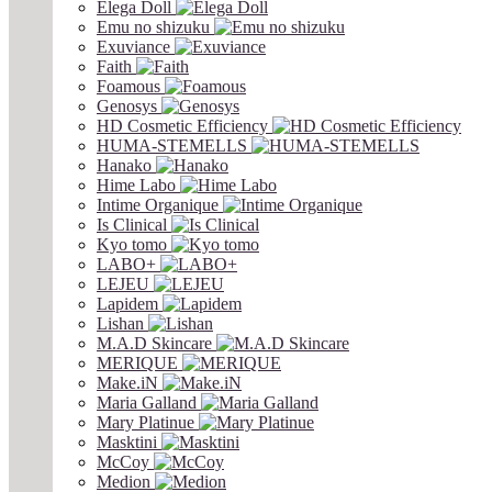
Elega Doll
Emu no shizuku
Exuviance
Faith
Foamous
Genosys
HD Cosmetic Efficiency
HUMA-STEMELLS
Hanako
Hime Labo
Intime Organique
Is Clinical
Kyo tomo
LABO+
LEJEU
Lapidem
Lishan
M.A.D Skincare
MERIQUE
Make.iN
Maria Galland
Mary Platinue
Masktini
McCoy
Medion