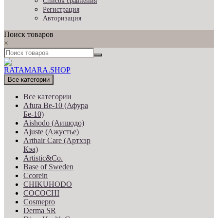
Список сравнения
Регистрация
Авторизация
Поиск товаров
×
Все категории
Все категории
Afura Be-10 (Афура
Бе-10)
Aishodo (Аишодо)
Ajuste (Ажустье)
Arthair Care (Артхэр
Кэа)
Artistic&Co.
Base of Sweden
Ccorein
CHIKUHODO
COCOCHI
Cosmepro
Derma SR