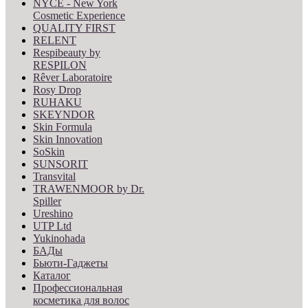
NYCE - New York
Cosmetic Experience
QUALITY FIRST
RELENT
Respibeauty by
RESPILON
Rêver Laboratoire
Rosy Drop
RUHAKU
SKEYNDOR
Skin Formula
Skin Innovation
SoSkin
SUNSORIT
Transvital
TRAWENMOOR by Dr.
Spiller
Ureshino
UTP Ltd
Yukinohada
БАДы
Бьюти-Гаджеты
Каталог
Профессиональная
косметика для волос