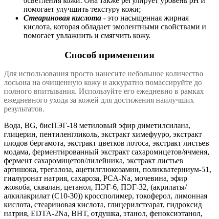
осветления кожи. Она также регулирует уровень pH и
помогает улучшить текстуру кожи;
Стеариновая кислота
- это насыщенная жирная
кислота, которая обладает эмолентными свойствами и
помогает увлажнить и смягчить кожу.
Способ применения
Для использования просто нанесите небольшое количество
лосьона на очищенную кожу и аккуратно помассируйте до
полного впитывания. Используйте его ежедневно в рамках
ежедневного ухода за кожей для достижения наилучших
результатов.
Вода, BG, бисПЭГ-18 метиловый эфир диметилсилана,
глицерин, пентиленгликоль, экстракт химефууро, экстракт
плодов бергамота, экстракт цветков лотоса, экстракт листьев
модама, ферментированный экстракт сахаромицетов/ячменя,
фермент сахаромицетов/лилейника, экстракт листьев
артишока, трегалоза, ацетилглюкозамин, поликватерниум-51,
гиалуронат натрия, сахароза, PCA-Na, мочевина, эфир
жожоба, сквалан, цетанол, ПЭГ-6, ПЭГ-32, (акрилаты/
алкилакрилат (C10-30)) кроссполимер, токоферол, лимонная
кислота, стеариновая кислота, глицерилстеарат, гидроксид
натрия, EDTA-2Na, BHT, отдушка, этанол, феноксиэтанол,