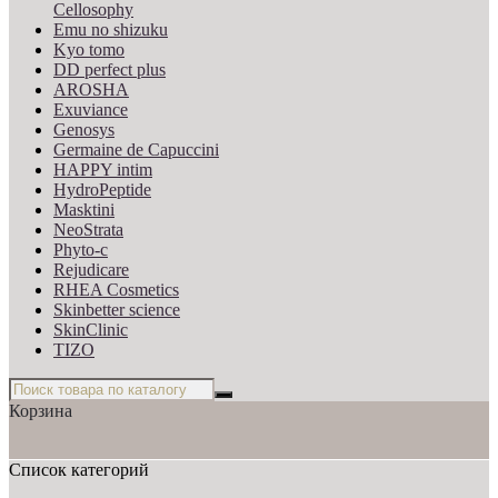
Cellosophy
Emu no shizuku
Kyo tomo
DD perfect plus
AROSHA
Exuviance
Genosys
Germaine de Capuccini
HAPPY intim
HydroPeptide
Masktini
NeoStrata
Phyto-c
Rejudicare
RHEA Cosmetics
Skinbetter science
SkinСlinic
TIZO
Корзина
Список категорий