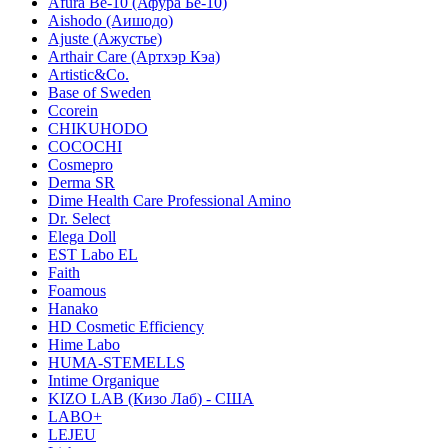
Afura Be-10 (Афура Бе-10)
Aishodo (Аишодо)
Ajuste (Ажустье)
Arthair Care (Артхэр Кэа)
Artistic&Co.
Base of Sweden
Ccorein
CHIKUHODO
COCOCHI
Cosmepro
Derma SR
Dime Health Care Professional Amino
Dr. Select
Elega Doll
EST Labo EL
Faith
Foamous
Hanako
HD Cosmetic Efficiency
Hime Labo
HUMA-STEMELLS
Intime Organique
KIZO LAB (Кизо Лаб) - США
LABO+
LEJEU