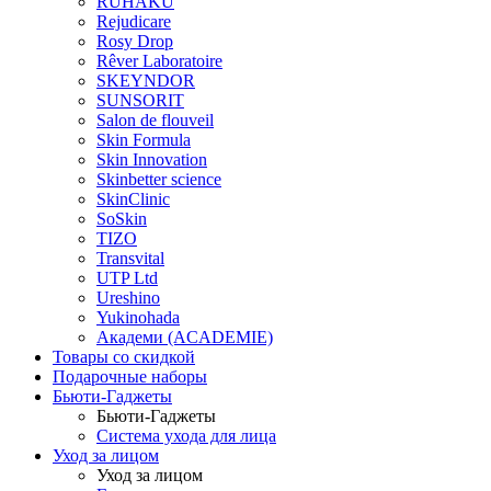
RUHAKU
Rejudicare
Rosy Drop
Rêver Laboratoire
SKEYNDOR
SUNSORIT
Salon de flouveil
Skin Formula
Skin Innovation
Skinbetter science
SkinСlinic
SoSkin
TIZO
Transvital
UTP Ltd
Ureshino
Yukinohada
Академи (ACADEMIE)
Товары со скидкой
Подарочные наборы
Бьюти-Гаджеты
Бьюти-Гаджеты
Система ухода для лица
Уход за лицом
Уход за лицом