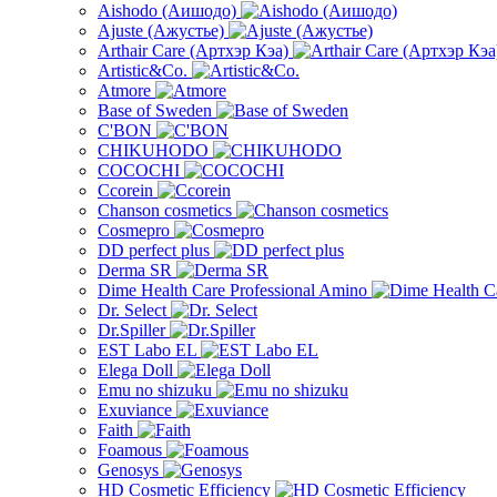
Aishodo (Аишодо)
Ajuste (Ажустье)
Arthair Care (Артхэр Кэа)
Artistic&Co.
Atmore
Base of Sweden
C'BON
CHIKUHODO
COCOCHI
Ccorein
Chanson cosmetics
Cosmepro
DD perfect plus
Derma SR
Dime Health Care Professional Amino
Dr. Select
Dr.Spiller
EST Labo EL
Elega Doll
Emu no shizuku
Exuviance
Faith
Foamous
Genosys
HD Cosmetic Efficiency