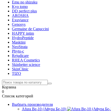
Emu no shizuku
Kyo tomo
DD perfect plus
AROSHA
Exuviance
Genosys
Germaine de Capuccini
HAPPY intim
HydroPeptide
Masktini
NeoStrata
Phyto-c
Rejudicare
RHEA Cosmetics
Skinbetter science
SkinСlinic
TIZO
Корзина
0
Список категорий
Выбрать производителя
Afura Be-10 (Афура Бе-10)