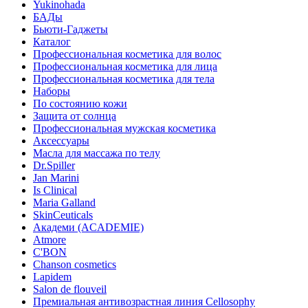
Yukinohada
БАДы
Бьюти-Гаджеты
Каталог
Профессиональная косметика для волос
Профессиональная косметика для лица
Профессиональная косметика для тела
Наборы
По состоянию кожи
Защита от солнца
Профессиональная мужская косметика
Аксессуары
Масла для массажа по телу
Dr.Spiller
Jan Marini
Is Clinical
Maria Galland
SkinCeuticals
Академи (ACADEMIE)
Atmore
C'BON
Chanson cosmetics
Lapidem
Salon de flouveil
Премиальная антивозрастная линия Cellosophy