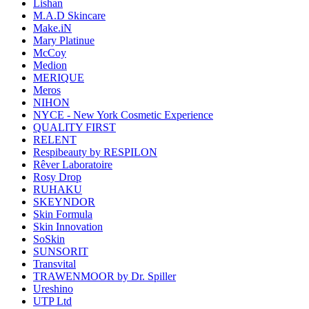
Lishan
M.A.D Skincare
Make.iN
Mary Platinue
McCoy
Medion
MERIQUE
Meros
NIHON
NYCE - New York Cosmetic Experience
QUALITY FIRST
RELENT
Respibeauty by RESPILON
Rêver Laboratoire
Rosy Drop
RUHAKU
SKEYNDOR
Skin Formula
Skin Innovation
SoSkin
SUNSORIT
Transvital
TRAWENMOOR by Dr. Spiller
Ureshino
UTP Ltd