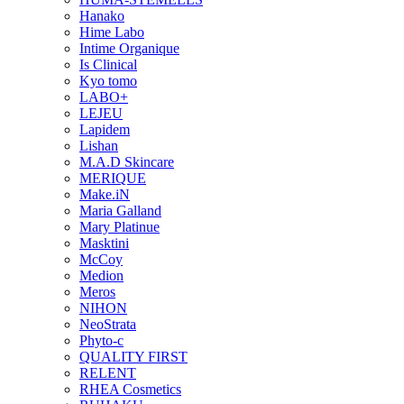
Hanako
Hime Labo
Intime Organique
Is Clinical
Kyo tomo
LABO+
LEJEU
Lapidem
Lishan
M.A.D Skincare
MERIQUE
Make.iN
Maria Galland
Mary Platinue
Masktini
McCoy
Medion
Meros
NIHON
NeoStrata
Phyto-c
QUALITY FIRST
RELENT
RHEA Cosmetics