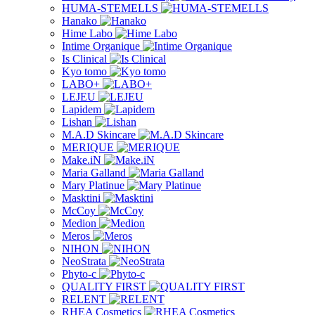
HUMA-STEMELLS
Hanako
Hime Labo
Intime Organique
Is Clinical
Kyo tomo
LABO+
LEJEU
Lapidem
Lishan
M.A.D Skincare
MERIQUE
Make.iN
Maria Galland
Mary Platinue
Masktini
McCoy
Medion
Meros
NIHON
NeoStrata
Phyto-c
QUALITY FIRST
RELENT
RHEA Cosmetics