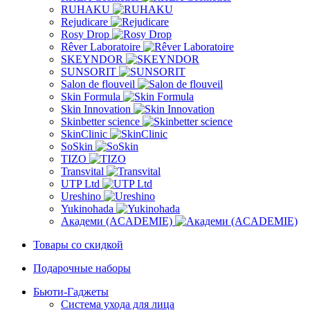
RUHAKU
Rejudicare
Rosy Drop
Rêver Laboratoire
SKEYNDOR
SUNSORIT
Salon de flouveil
Skin Formula
Skin Innovation
Skinbetter science
SkinСlinic
SoSkin
TIZO
Transvital
UTP Ltd
Ureshino
Yukinohada
Академи (ACADEMIE)
Товары со скидкой
Подарочные наборы
Бьюти-Гаджеты
Система ухода для лица