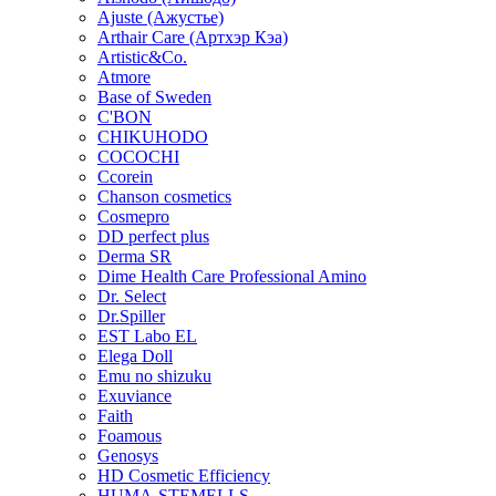
Ajuste (Ажустье)
Arthair Care (Артхэр Кэа)
Artistic&Co.
Atmore
Base of Sweden
C'BON
CHIKUHODO
COCOCHI
Ccorein
Chanson cosmetics
Cosmepro
DD perfect plus
Derma SR
Dime Health Care Professional Amino
Dr. Select
Dr.Spiller
EST Labo EL
Elega Doll
Emu no shizuku
Exuviance
Faith
Foamous
Genosys
HD Cosmetic Efficiency
HUMA-STEMELLS