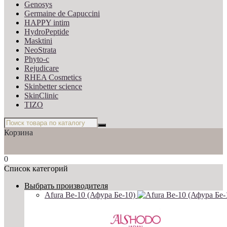
Genosys
Germaine de Capuccini
HAPPY intim
HydroPeptide
Masktini
NeoStrata
Phyto-c
Rejudicare
RHEA Cosmetics
Skinbetter science
SkinСlinic
TIZO
Корзина
0
Список категорий
Выбрать производителя
Afura Be-10 (Афура Бе-10)