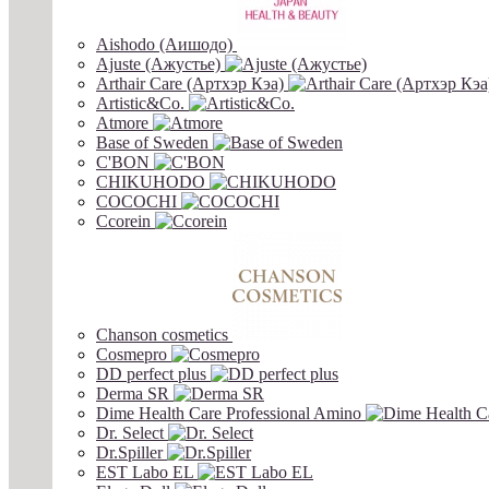
Aishodo (Аишодо)
Ajuste (Ажустье)
Arthair Care (Артхэр Кэа)
Artistic&Co.
Atmore
Base of Sweden
C'BON
CHIKUHODO
COCOCHI
Ccorein
Chanson cosmetics
Cosmepro
DD perfect plus
Derma SR
Dime Health Care Professional Amino
Dr. Select
Dr.Spiller
EST Labo EL