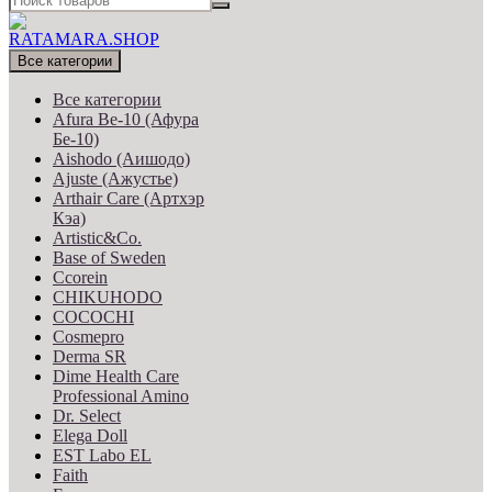
Все категории
Все категории
Afura Be-10 (Афура
Бе-10)
Aishodo (Аишодо)
Ajuste (Ажустье)
Arthair Care (Артхэр
Кэа)
Artistic&Co.
Base of Sweden
Ccorein
CHIKUHODO
COCOCHI
Cosmepro
Derma SR
Dime Health Care
Professional Amino
Dr. Select
Elega Doll
EST Labo EL
Faith