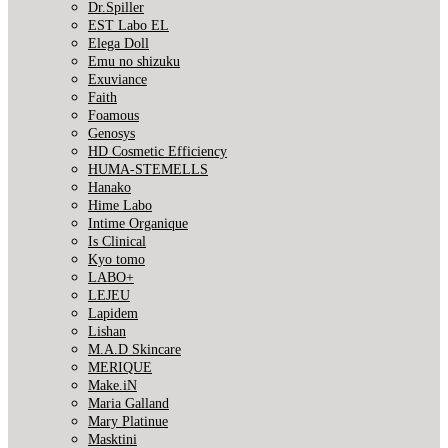
Dr.Spiller
EST Labo EL
Elega Doll
Emu no shizuku
Exuviance
Faith
Foamous
Genosys
HD Cosmetic Efficiency
HUMA-STEMELLS
Hanako
Hime Labo
Intime Organique
Is Clinical
Kyo tomo
LABO+
LEJEU
Lapidem
Lishan
M.A.D Skincare
MERIQUE
Make.iN
Maria Galland
Mary Platinue
Masktini