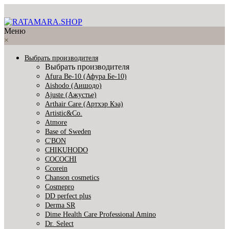
Меню
×
Выбрать производителя
Выбрать производителя
Afura Be-10 (Афура Бе-10)
Aishodo (Аишодо)
Ajuste (Ажустье)
Arthair Care (Артхэр Кэа)
Artistic&Co.
Atmore
Base of Sweden
C'BON
CHIKUHODO
COCOCHI
Ccorein
Chanson cosmetics
Cosmepro
DD perfect plus
Derma SR
Dime Health Care Professional Amino
Dr. Select