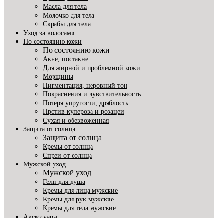
Масла для тела
Молочко для тела
Скрабы для тела
Уход за волосами
По состоянию кожи
По состоянию кожи
Акне, постакне
Для жирной и проблемной кожи
Морщины
Пигментация, неровный тон
Покраснения и чувствительность
Потеря упругости, дряблость
Против купероза и розацеи
Сухая и обезвоженная
Защита от солнца
Защита от солнца
Кремы от солнца
Спреи от солнца
Мужской уход
Мужской уход
Гели для душа
Кремы для лица мужские
Кремы для рук мужские
Кремы для тела мужские
Аксессуары