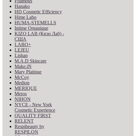
Foamous
Hanako
HD Cosmetic Efficiency
Hime Labo
HUMA-STEMELLS
Intime Organique
KIZO LAB (Кизо Лаб) -
США
LABO+
LEJEU
Lishan
M.A.D Skincare
Make.iN
Mary Platinue
McCoy
Medion
MERIQUE
Meros
NIHON
NYCE - New York
Cosmetic Experience
QUALITY FIRST
RELENT
Respibeauty by
RESPILON