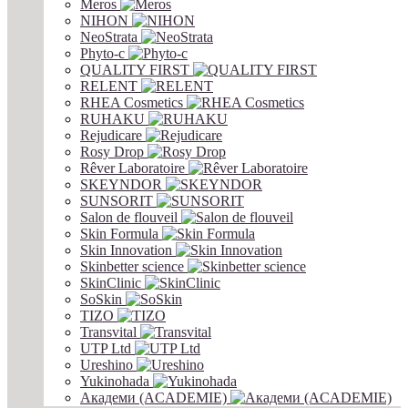
Meros
NIHON
NeoStrata
Phyto-c
QUALITY FIRST
RELENT
RHEA Cosmetics
RUHAKU
Rejudicare
Rosy Drop
Rêver Laboratoire
SKEYNDOR
SUNSORIT
Salon de flouveil
Skin Formula
Skin Innovation
Skinbetter science
SkinСlinic
SoSkin
TIZO
Transvital
UTP Ltd
Ureshino
Yukinohada
Академи (ACADEMIE)