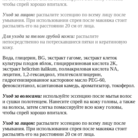
чтобы спрей хорошо впитался.
Уход за лицом:
распылите эссенцию по всему лицу после
умывания. При использовании спрея после макияжа стоит
распылять его на расстоянии 20 см от лица.
Для ухода за телом грубой кожи:
распылите
непосредственно на потрескавшиеся пятки и кератиновую
кожу.
Вода, глицерин, BG, экстракт гагоме, экстракт клеток
культуры плодов яблок, глицирризиновая кислота 2K,
экстракт helicrism italikum, полиакриловая кислота NA,
лецитин, 1,2-гександиол, этилгексилглицерин,
гидрогенизированное касторовое масло PEG-60,
феноксиэтанол, ксантановая камедь, ароматизатор, токоферол.
Уход за волосами:
используйте эссенцию после мытья волос
и сушки полотенцем. Нанесите спрей на кожу головы, а также
на волосы, затем слегка помассируйте всю кожу головы,
чтобы спрей хорошо впитался.
Уход за лицом:
распылите эссенцию по всему лицу после
умывания. При использовании спрея после макияжа стоит
распылять его на расстоянии 20 см от лица.