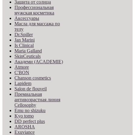
Защита от солнца
Профессиональная
мужская косметика
Аксессуары
Масла для массажа по
телу
Dr.Spiller
Jan Marini
Is Clinical
Maria Galland
SkinCeuticals
Академи (ACADEMIE)
Atmore
C'BON
Chanson cosmetics
Lapidem
Salon de flouveil
Премиальная
антивозрастная линия
Cellosophy
Emu no shizuku
Kyo tomo
DD perfect plus
AROSHA
Exuviance