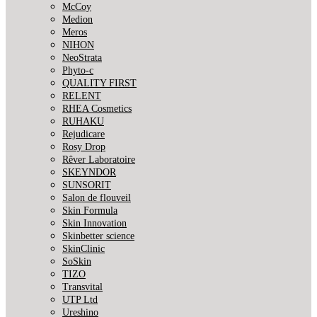
McCoy
Medion
Meros
NIHON
NeoStrata
Phyto-c
QUALITY FIRST
RELENT
RHEA Cosmetics
RUHAKU
Rejudicare
Rosy Drop
Rêver Laboratoire
SKEYNDOR
SUNSORIT
Salon de flouveil
Skin Formula
Skin Innovation
Skinbetter science
SkinСlinic
SoSkin
TIZO
Transvital
UTP Ltd
Ureshino