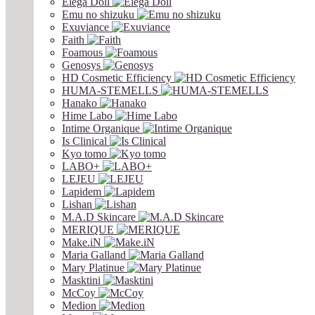
Elega Doll
Emu no shizuku
Exuviance
Faith
Foamous
Genosys
HD Cosmetic Efficiency
HUMA-STEMELLS
Hanako
Hime Labo
Intime Organique
Is Clinical
Kyo tomo
LABO+
LEJEU
Lapidem
Lishan
M.A.D Skincare
MERIQUE
Make.iN
Maria Galland
Mary Platinue
Masktini
McCoy
Medion