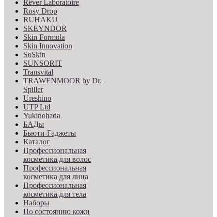
Rêver Laboratoire
Rosy Drop
RUHAKU
SKEYNDOR
Skin Formula
Skin Innovation
SoSkin
SUNSORIT
Transvital
TRAWENMOOR by Dr.
Spiller
Ureshino
UTP Ltd
Yukinohada
БАДы
Бьюти-Гаджеты
Каталог
Профессиональная
косметика для волос
Профессиональная
косметика для лица
Профессиональная
косметика для тела
Наборы
По состоянию кожи