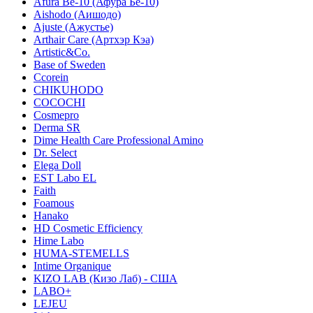
Afura Be-10 (Афура Бе-10)
Aishodo (Аишодо)
Ajuste (Ажустье)
Arthair Care (Артхэр Кэа)
Artistic&Co.
Base of Sweden
Ccorein
CHIKUHODO
COCOCHI
Cosmepro
Derma SR
Dime Health Care Professional Amino
Dr. Select
Elega Doll
EST Labo EL
Faith
Foamous
Hanako
HD Cosmetic Efficiency
Hime Labo
HUMA-STEMELLS
Intime Organique
KIZO LAB (Кизо Лаб) - США
LABO+
LEJEU