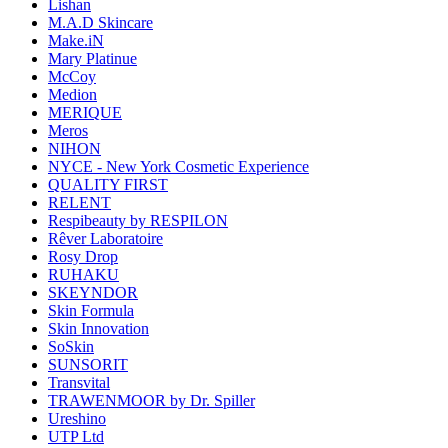
Lishan
M.A.D Skincare
Make.iN
Mary Platinue
McCoy
Medion
MERIQUE
Meros
NIHON
NYCE - New York Cosmetic Experience
QUALITY FIRST
RELENT
Respibeauty by RESPILON
Rêver Laboratoire
Rosy Drop
RUHAKU
SKEYNDOR
Skin Formula
Skin Innovation
SoSkin
SUNSORIT
Transvital
TRAWENMOOR by Dr. Spiller
Ureshino
UTP Ltd