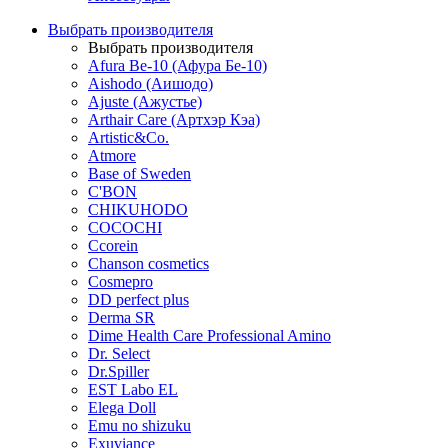
Выбрать производителя
Выбрать производителя
Afura Be-10 (Афура Бе-10)
Aishodo (Аишодо)
Ajuste (Ажустье)
Arthair Care (Артхэр Кэа)
Artistic&Co.
Atmore
Base of Sweden
C'BON
CHIKUHODO
COCOCHI
Ccorein
Chanson cosmetics
Cosmepro
DD perfect plus
Derma SR
Dime Health Care Professional Amino
Dr. Select
Dr.Spiller
EST Labo EL
Elega Doll
Emu no shizuku
Exuviance