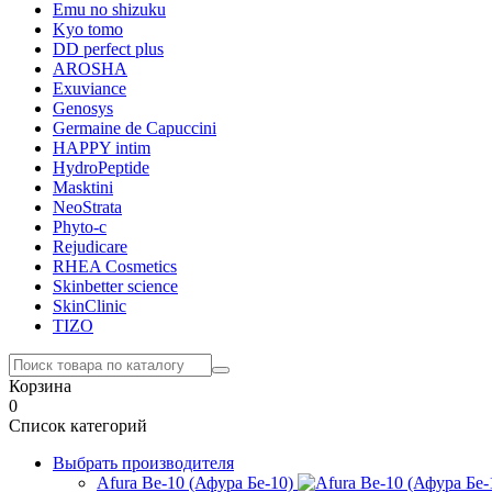
Emu no shizuku
Kyo tomo
DD perfect plus
AROSHA
Exuviance
Genosys
Germaine de Capuccini
HAPPY intim
HydroPeptide
Masktini
NeoStrata
Phyto-c
Rejudicare
RHEA Cosmetics
Skinbetter science
SkinСlinic
TIZO
Корзина
0
Список категорий
Выбрать производителя
Afura Be-10 (Афура Бе-10)