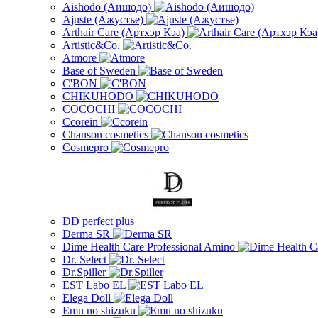
Aishodo (Аишодо)
Ajuste (Ажустье)
Arthair Care (Артхэр Кэа)
Artistic&Co.
Atmore
Base of Sweden
C'BON
CHIKUHODO
COCOCHI
Ccorein
Chanson cosmetics
Cosmepro
DD perfect plus
Derma SR
Dime Health Care Professional Amino
Dr. Select
Dr.Spiller
EST Labo EL
Elega Doll
Emu no shizuku