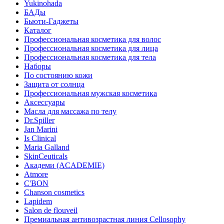
Yukinohada
БАДы
Бьюти-Гаджеты
Каталог
Профессиональная косметика для волос
Профессиональная косметика для лица
Профессиональная косметика для тела
Наборы
По состоянию кожи
Защита от солнца
Профессиональная мужская косметика
Аксессуары
Масла для массажа по телу
Dr.Spiller
Jan Marini
Is Clinical
Maria Galland
SkinCeuticals
Академи (ACADEMIE)
Atmore
C'BON
Chanson cosmetics
Lapidem
Salon de flouveil
Премиальная антивозрастная линия Cellosophy