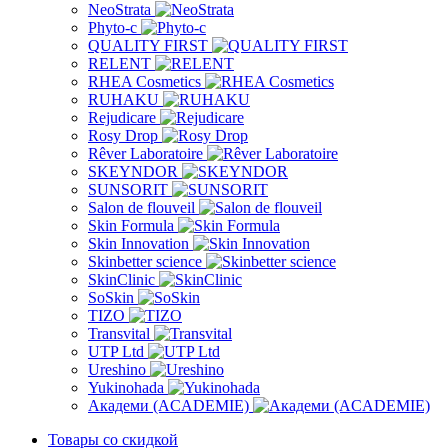
NeoStrata
Phyto-c
QUALITY FIRST
RELENT
RHEA Cosmetics
RUHAKU
Rejudicare
Rosy Drop
Rêver Laboratoire
SKEYNDOR
SUNSORIT
Salon de flouveil
Skin Formula
Skin Innovation
Skinbetter science
SkinСlinic
SoSkin
TIZO
Transvital
UTP Ltd
Ureshino
Yukinohada
Академи (ACADEMIE)
Товары со скидкой