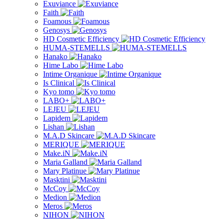
Exuviance
Faith
Foamous
Genosys
HD Cosmetic Efficiency
HUMA-STEMELLS
Hanako
Hime Labo
Intime Organique
Is Clinical
Kyo tomo
LABO+
LEJEU
Lapidem
Lishan
M.A.D Skincare
MERIQUE
Make.iN
Maria Galland
Mary Platinue
Masktini
McCoy
Medion
Meros
NIHON