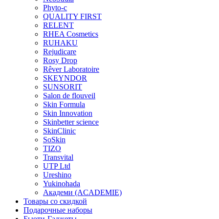
Phyto-c
QUALITY FIRST
RELENT
RHEA Cosmetics
RUHAKU
Rejudicare
Rosy Drop
Rêver Laboratoire
SKEYNDOR
SUNSORIT
Salon de flouveil
Skin Formula
Skin Innovation
Skinbetter science
SkinСlinic
SoSkin
TIZO
Transvital
UTP Ltd
Ureshino
Yukinohada
Академи (ACADEMIE)
Товары со скидкой
Подарочные наборы
Бьюти-Гаджеты