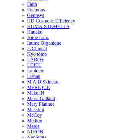
Faith
Foamous
Genosys
HD Cosmetic Efficiency
HUMA-STEMELLS
Hanako
Hime Labo
Intime Organique
Is Clinical
Kyo tomo
LABO+
LEJEU
Lapidem
Lishan
M.A.D Skincare
MERIQUE
Make.iN
Maria Galland
Mary Platinue
Masktini
McCoy
Medion
Meros
NIHON
NeoStrata