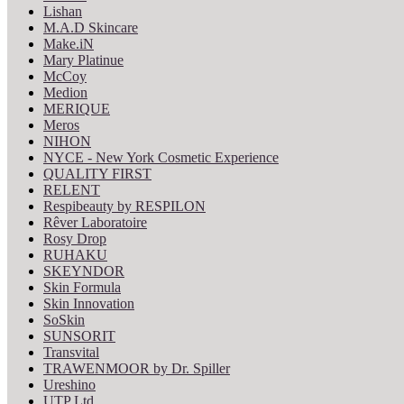
Lishan
M.A.D Skincare
Make.iN
Mary Platinue
McCoy
Medion
MERIQUE
Meros
NIHON
NYCE - New York Cosmetic Experience
QUALITY FIRST
RELENT
Respibeauty by RESPILON
Rêver Laboratoire
Rosy Drop
RUHAKU
SKEYNDOR
Skin Formula
Skin Innovation
SoSkin
SUNSORIT
Transvital
TRAWENMOOR by Dr. Spiller
Ureshino
UTP Ltd