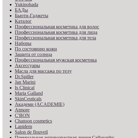
Yukinohada
БАДы
Бьюти-Гаджеты
Каталог
Профессиональная косметика для волос
Профессиональная косметика для лица
Профессиональная косметика для тела
Наборы
По состоянию кожи
Защита от солнца
Профессиональная мужская косметика
Аксессуары
Масла для массажа по телу
Dr.Spiller
Jan Marini
Is Clinical
Maria Galland
SkinCeuticals
Академи (ACADEMIE)
Atmore
C'BON
Chanson cosmetics
Lapidem
Salon de flouveil
Премиальная антивозрастная линия Cellosophy