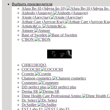
Выбрать производителя
Afura Be-10 (Афура Бе-10)
Aishodo (Аишодо)
Ajuste (Ажустье)
Arthair Care (Артхэр Кэа)
Artistic&Co.
Atmore
Base of Sweden
C'BON
CHIKUHODO
COCOCHI
Ccorein
Chanson cosmetics
Cosmepro
DD perfect plus
Derma SR
Dime Health Care Professional Amino
Dr. Select
Dr.Spiller
EST Labo EL