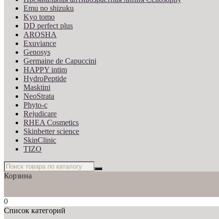
Emu no shizuku
Kyo tomo
DD perfect plus
AROSHA
Exuviance
Genosys
Germaine de Capuccini
HAPPY intim
HydroPeptide
Masktini
NeoStrata
Phyto-c
Rejudicare
RHEA Cosmetics
Skinbetter science
SkinСlinic
TIZO
Корзина
0
Список категорий