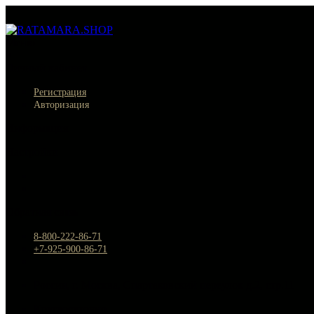
Меню
×
Личный кабинет
Регистрация
Авторизация
Информация
Настройки
Обратная связь
8-800-222-86-71
+7-925-900-86-71
Россия, г. Москва, Спартаковский переулок д.2, стр.11
Круглосуточно