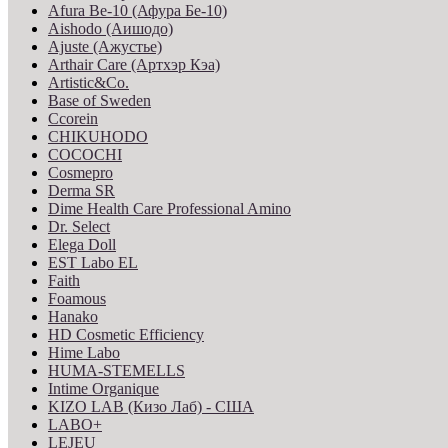
Afura Be-10 (Афура Бе-10)
Aishodo (Аишодо)
Ajuste (Ажустье)
Arthair Care (Артхэр Кэа)
Artistic&Co.
Base of Sweden
Ccorein
CHIKUHODO
COCOCHI
Cosmepro
Derma SR
Dime Health Care Professional Amino
Dr. Select
Elega Doll
EST Labo EL
Faith
Foamous
Hanako
HD Cosmetic Efficiency
Hime Labo
HUMA-STEMELLS
Intime Organique
KIZO LAB (Кизо Лаб) - США
LABO+
LEJEU