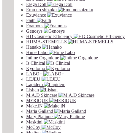
Elega Doll
Emu no shizuku
Exuviance
Faith
Foamous
Genosys
HD Cosmetic Efficiency
HUMA-STEMELLS
Hanako
Hime Labo
Intime Organique
Is Clinical
Kyo tomo
LABO+
LEJEU
Lapidem
Lishan
M.A.D Skincare
MERIQUE
Make.iN
Maria Galland
Mary Platinue
Masktini
McCoy
Medion