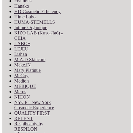
Foamous
Hanako
HD Cosmetic Efficiency
Hime Labo
HUMA-STEMELLS
Intime Organique
KIZO LAB (Кизо Лаб) -
США
LABO+
LEJEU
Lishan
M.A.D Skincare
Make.iN
Mary Platinue
McCoy
Medion
MERIQUE
Meros
NIHON
NYCE - New York
Cosmetic Experience
QUALITY FIRST
RELENT
Respibeauty by
RESPILON