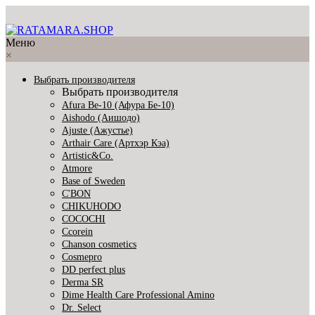
Меню
×
Выбрать производителя
Выбрать производителя
Afura Be-10 (Афура Бе-10)
Aishodo (Аишодо)
Ajuste (Ажустье)
Arthair Care (Артхэр Кэа)
Artistic&Co.
Atmore
Base of Sweden
C'BON
CHIKUHODO
COCOCHI
Ccorein
Chanson cosmetics
Cosmepro
DD perfect plus
Derma SR
Dime Health Care Professional Amino
Dr. Select