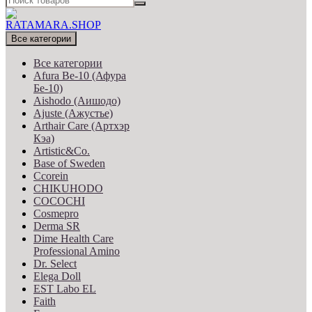
Все категории
Все категории
Afura Be-10 (Афура
Бе-10)
Aishodo (Аишодо)
Ajuste (Ажустье)
Arthair Care (Артхэр
Кэа)
Artistic&Co.
Base of Sweden
Ccorein
CHIKUHODO
COCOCHI
Cosmepro
Derma SR
Dime Health Care
Professional Amino
Dr. Select
Elega Doll
EST Labo EL
Faith