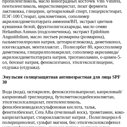
пропиленгликоль, масло виноградных косточек Vitis Vinifera,
пентиленгликоль, миристилмиристат, лизат фермента
лактококка, глицерин, цетеариловый спирт, глицерилстеарат,
ПЭГ-100 Стеарат, циклометикон, сополимер
акрилоилдиметилтаурата аммония/ВП, экстракт цветков
кувшинки белой, фруктоолигосахариды, масло семян
Helianthus Annuus (подсолнечника), экстракт Epilobium
Angustifolium, масло листьев розмарина (розмарина),
пальмитоилпролин натрия, цетеарилглюкозид, диметиконол,
изогексадекан, ментиллактат. , Полисорбат 80, кроссполимер
диметикона, глицерилполиакрилат, сополимер акриламида/
акрилоилдиметилтаурата натрия, триэтаноламин, о-цимен-5-
ол, бензоат натрия, феноксиэтанол, этилгексилглицерин,
отдушка (отдушка).
Эмульсия солнцезащитная антивозрастная для лица SPF
30
Вода (вода), октокрилен, феноксиэтилкаприлат, каприловый/
каприновый триглицерид, бутилметоксидибензоилметан,
этилгексилсалицилат, пентиленгликоль,
фенилбензимидазолсульфоновая кислота, тальк,
фенетилбензоат, Cera Alba (пчелиный воск), трометамин, коко-
каприлат/капрат, стеароиллактилат натрия , Полиглицерил-6
полирицинолеат, сульфат магния, бис-этилгексилоксифенол