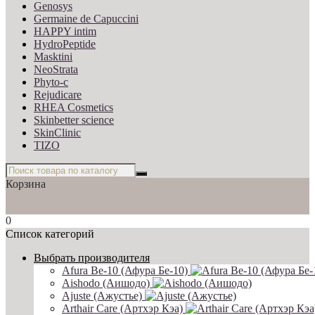
Genosys
Germaine de Capuccini
HAPPY intim
HydroPeptide
Masktini
NeoStrata
Phyto-c
Rejudicare
RHEA Cosmetics
Skinbetter science
SkinСlinic
TIZO
Корзина
0
Список категорий
Выбрать производителя
Afura Be-10 (Афура Бе-10)
Aishodo (Аишодо)
Ajuste (Ажустье)
Arthair Care (Артхэр Кэа)