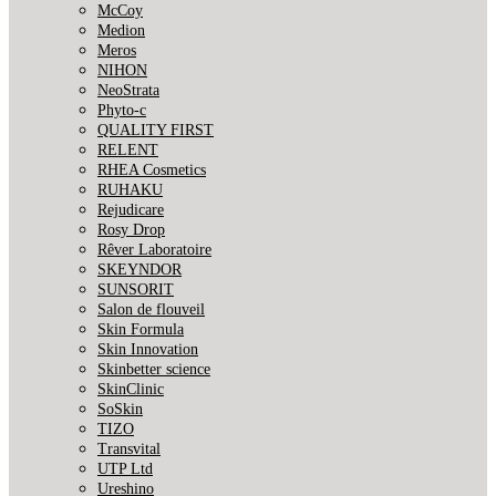
McCoy
Medion
Meros
NIHON
NeoStrata
Phyto-c
QUALITY FIRST
RELENT
RHEA Cosmetics
RUHAKU
Rejudicare
Rosy Drop
Rêver Laboratoire
SKEYNDOR
SUNSORIT
Salon de flouveil
Skin Formula
Skin Innovation
Skinbetter science
SkinСlinic
SoSkin
TIZO
Transvital
UTP Ltd
Ureshino