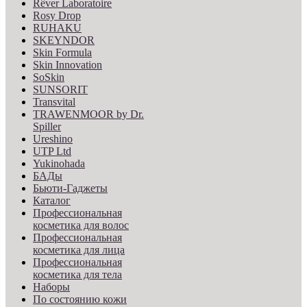
Rêver Laboratoire
Rosy Drop
RUHAKU
SKEYNDOR
Skin Formula
Skin Innovation
SoSkin
SUNSORIT
Transvital
TRAWENMOOR by Dr.
Spiller
Ureshino
UTP Ltd
Yukinohada
БАДы
Бьюти-Гаджеты
Каталог
Профессиональная
косметика для волос
Профессиональная
косметика для лица
Профессиональная
косметика для тела
Наборы
По состоянию кожи