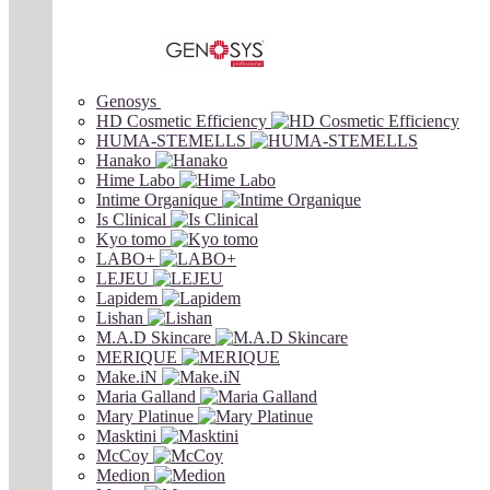
Genosys
HD Cosmetic Efficiency
HUMA-STEMELLS
Hanako
Hime Labo
Intime Organique
Is Clinical
Kyo tomo
LABO+
LEJEU
Lapidem
Lishan
M.A.D Skincare
MERIQUE
Make.iN
Maria Galland
Mary Platinue
Masktini
McCoy
Medion