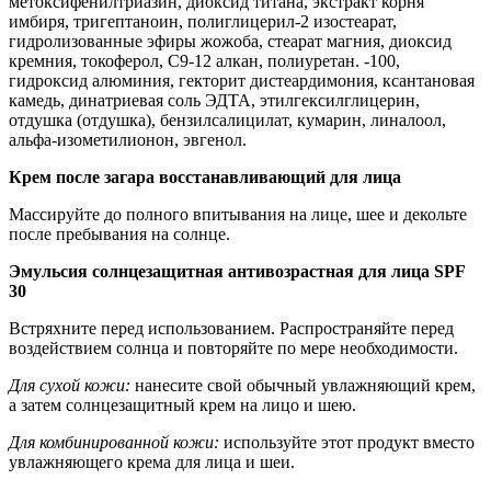
метоксифенилтриазин, диоксид титана, экстракт корня
имбиря, тригептаноин, полиглицерил-2 изостеарат,
гидролизованные эфиры жожоба, стеарат магния, диоксид
кремния, токоферол, C9-12 алкан, полиуретан. -100,
гидроксид алюминия, гекторит дистеардимония, ксантановая
камедь, динатриевая соль ЭДТА, этилгексилглицерин,
отдушка (отдушка), бензилсалицилат, кумарин, линалоол,
альфа-изометилионон, эвгенол.
Крем после загара восстанавливающий для лица
Массируйте до полного впитывания на лице, шее и декольте
после пребывания на солнце.
Эмульсия солнцезащитная антивозрастная для лица SPF
30
Встряхните перед использованием. Распространяйте перед
воздействием солнца и повторяйте по мере необходимости.
Для сухой кожи:
нанесите свой обычный увлажняющий крем,
а затем солнцезащитный крем на лицо и шею.
Для комбинированной кожи:
используйте этот продукт вместо
увлажняющего крема для лица и шеи.