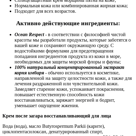
Солнцезащитный крем морщины пятна на коже;
Нормальная кожа или комбинированная жирная кожа;
Подходит для всех возрастов.
Активно действующие ингредиенты:
Ocean Respect
- в соответствии с философией чистой
красоты мы разработали продукты, которые заботятся о
вашей коже и сохраняют окружающую среду. С
водостойкими формулами для предотвращения
попадания ингредиентов продукта из кожи в море,
необходимых для защиты морской флоры и фауны;
100% натуральный концентрированный экстракт
корня имбиря
- обычно используется в косметике,
направленной на защиту целостности кожи, а также для
лечения раздраженной или чувствительной кожи.
Замедляет старение кожи, успокаивает покраснения,
повышает естественную способность кожи
восстанавливаться, заряжает энергией и бодрит,
уменьшает ощущение жжения.
Крем после загара восстанавливающий для лица
Вода (вода), масло Butyrospermum Parkii (карите),
циклопентасилоксан, денатурированный спирт,