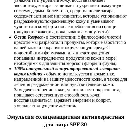
увлажнить и укрепить кожу, восстанавливает
экосистему, которая защищает и укрепляет иммунную
систему дермы. Более того, средства после загара
содержат активные ингредиенты, которые успокаивают
раздраженную/покрасневшую кожу и уменьшают
чувство дискомфорта после пребывания на солнце
(ощущение жжения, покалывания, стянутости);
Ocean Respect
- в соответствии с философией чистой
красоты мы разработали продукты, которые заботятся о
вашей коже и сохраняют окружающую среду. С
водостойкими формулами для предотвращения
попадания ингредиентов продукта из кожи в море,
необходимых для защиты морской флоры и фауны;
100% натуральный концентрированный экстракт
корня имбиря
- обычно используется в косметике,
направленной на защиту целостности кожи, а также для
лечения раздраженной или чувствительной кожи.
Замедляет старение кожи, успокаивает покраснения,
повышает естественную способность кожи
восстанавливаться, заряжает энергией и бодрит,
уменьшает ощущение жжения.
Эмульсия солнцезащитная антивозрастная
для лица SPF 30