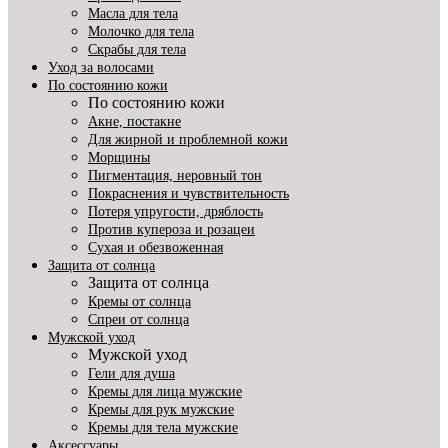
Масла для тела
Молочко для тела
Скрабы для тела
Уход за волосами
По состоянию кожи
По состоянию кожи
Акне, постакне
Для жирной и проблемной кожи
Морщины
Пигментация, неровный тон
Покраснения и чувствительность
Потеря упругости, дряблость
Против купероза и розацеи
Сухая и обезвоженная
Защита от солнца
Защита от солнца
Кремы от солнца
Спреи от солнца
Мужской уход
Мужской уход
Гели для душа
Кремы для лица мужские
Кремы для рук мужские
Кремы для тела мужские
Аксессуары