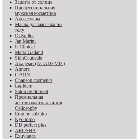
Защита от солнца
Профессиональная
мужская косметика
Аксессуары
Масла для массажа по
телу
Dr.Spiller
Jan Marini
Is Clinical
Maria Galland
SkinCeuticals
Академи (ACADEMIE)
Atmore
C'BON
Chanson cosmetics
Lapidem
Salon de flouveil
Премиальная
антивозрастная линия
Cellosophy
Emu no shizuku
Kyo tomo
DD perfect plus
AROSHA
Exuviance