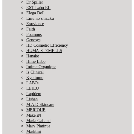
Dr.Spiller
EST Labo EL
Elega Doll
Emu no shizuku
Exuviance
Faith
Foamous
Genosys
HD Cosmetic Efficiency
HUMA-STEMELLS
Hanako
Hime Labo
Intime Organique
Is Clinical
Kyo tomo
LABO+
LEJEU
Lapidem
Lishan
M.A.D Skincare
MERIQUE
Make.iN
Maria Galland
Mary Platinue
Masktini