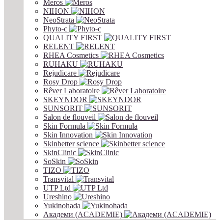
Meros
NIHON
NeoStrata
Phyto-c
QUALITY FIRST
RELENT
RHEA Cosmetics
RUHAKU
Rejudicare
Rosy Drop
Rêver Laboratoire
SKEYNDOR
SUNSORIT
Salon de flouveil
Skin Formula
Skin Innovation
Skinbetter science
SkinСlinic
SoSkin
TIZO
Transvital
UTP Ltd
Ureshino
Yukinohada
Академи (ACADEMIE)