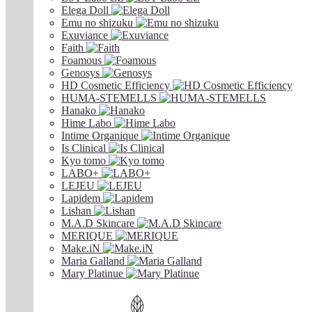
Elega Doll
Emu no shizuku
Exuviance
Faith
Foamous
Genosys
HD Cosmetic Efficiency
HUMA-STEMELLS
Hanako
Hime Labo
Intime Organique
Is Clinical
Kyo tomo
LABO+
LEJEU
Lapidem
Lishan
M.A.D Skincare
MERIQUE
Make.iN
Maria Galland
Mary Platinue