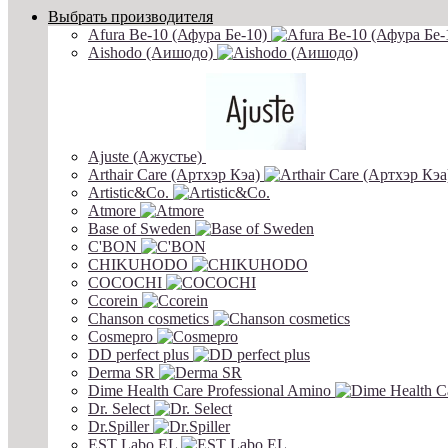
Выбрать производителя
Afura Be-10 (Афура Бе-10)
Aishodo (Аишодо)
Ajuste (Ажустье)
Arthair Care (Артхэр Кэа)
Artistic&Co.
Atmore
Base of Sweden
C'BON
CHIKUHODO
COCOCHI
Ccorein
Chanson cosmetics
Cosmepro
DD perfect plus
Derma SR
Dime Health Care Professional Amino
Dr. Select
Dr.Spiller
EST Labo EL