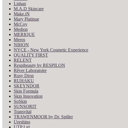
Lishan
M.A.D Skincare
Make.iN
Mary Platinue
McCoy
Medion
MERIQUE
Meros
NIHON
NYCE - New York Cosmetic Experience
QUALITY FIRST
RELENT
Respibeauty by RESPILON
Rêver Laboratoire
Rosy Drop
RUHAKU
SKEYNDOR
Skin Formula
Skin Innovation
SoSkin
SUNSORIT
Transvital
TRAWENMOOR by Dr. Spiller
Ureshino
UTP Ltd