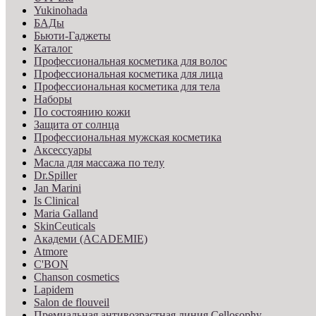
Yukinohada
БАДы
Бьюти-Гаджеты
Каталог
Профессиональная косметика для волос
Профессиональная косметика для лица
Профессиональная косметика для тела
Наборы
По состоянию кожи
Защита от солнца
Профессиональная мужская косметика
Аксессуары
Масла для массажа по телу
Dr.Spiller
Jan Marini
Is Clinical
Maria Galland
SkinCeuticals
Академи (ACADEMIE)
Atmore
C'BON
Chanson cosmetics
Lapidem
Salon de flouveil
Премиальная антивозрастная линия Cellosophy