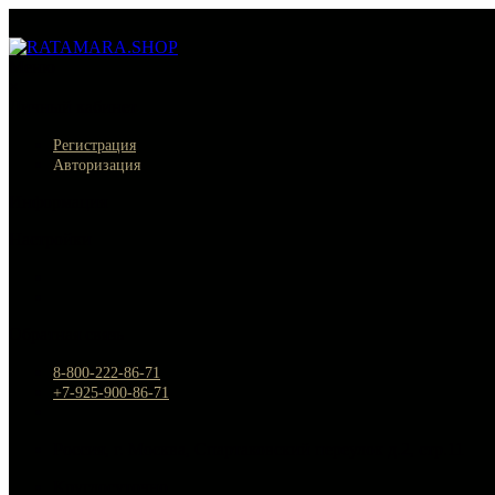
Меню
×
Личный кабинет
Регистрация
Авторизация
Информация
Настройки
Обратная связь
8-800-222-86-71
+7-925-900-86-71
Россия, г. Москва, Спартаковский переулок д.2, стр.11
Круглосуточно