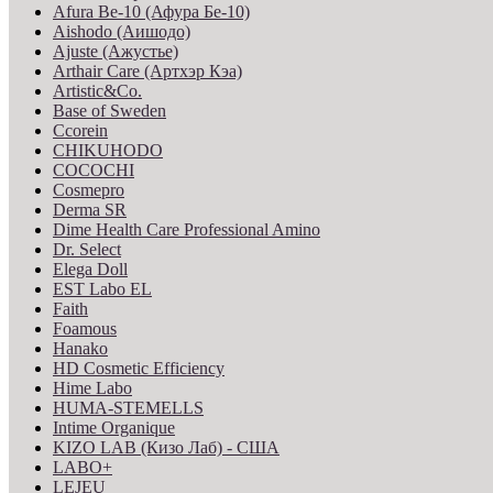
Afura Be-10 (Афура Бе-10)
Aishodo (Аишодо)
Ajuste (Ажустье)
Arthair Care (Артхэр Кэа)
Artistic&Co.
Base of Sweden
Ccorein
CHIKUHODO
COCOCHI
Cosmepro
Derma SR
Dime Health Care Professional Amino
Dr. Select
Elega Doll
EST Labo EL
Faith
Foamous
Hanako
HD Cosmetic Efficiency
Hime Labo
HUMA-STEMELLS
Intime Organique
KIZO LAB (Кизо Лаб) - США
LABO+
LEJEU