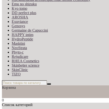
Emu no shizuku
Kyo tomo
DD perfect plus
AROSHA
Exuviance
Genosys
Germaine de Capuccini
HAPPY intim
HydroPeptide
Masktini
NeoStrata
Phyto-c
Rejudicare
RHEA Cosmetics
Skinbetter science
SkinСlinic
TIZO
Корзина
0
Список категорий