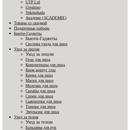
UTP Ltd
Ureshino
Yukinohada
Академи (ACADEMIE)
Товары со скидкой
Подарочные наборы
Бьюти-Гаджеты
Бьюти-Гаджеты
Система ухода для лица
Уход за лицом
Уход за лицом
Гели для лица
Концентраты для лица
Крем вокруг глаз
Крема для лица
Маски для лица
Молочко для лица
Скрабы для лица
Спреи для лица
Сыворотки для лица
Тоники для лица
Эмульсии для лица
Уход за телом
Уход за телом
Бальзамы для рук