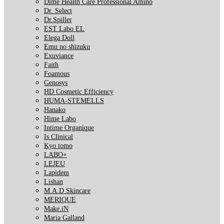
Dime Health Care Professional Amino
Dr. Select
Dr.Spiller
EST Labo EL
Elega Doll
Emu no shizuku
Exuviance
Faith
Foamous
Genosys
HD Cosmetic Efficiency
HUMA-STEMELLS
Hanako
Hime Labo
Intime Organique
Is Clinical
Kyo tomo
LABO+
LEJEU
Lapidem
Lishan
M.A.D Skincare
MERIQUE
Make.iN
Maria Galland