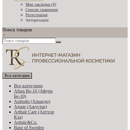
Мои закладки (0)
Список сравнения
Регистрация
Авторизация
Поиск товаров
×
Все категории
Все категории
Afura Be-10 (Афура
Бе-10)
Aishodo (Аишодо)
Ajuste (Ажустье)
Arthair Care (Артхэр
Кэа)
Artistic&Co.
Base of Sweden