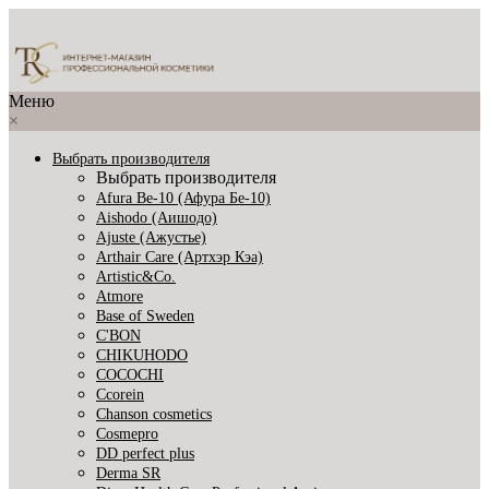
Меню
×
Выбрать производителя
Выбрать производителя
Afura Be-10 (Афура Бе-10)
Aishodo (Аишодо)
Ajuste (Ажустье)
Arthair Care (Артхэр Кэа)
Artistic&Co.
Atmore
Base of Sweden
C'BON
CHIKUHODO
COCOCHI
Ccorein
Chanson cosmetics
Cosmepro
DD perfect plus
Derma SR