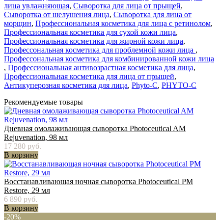
лица увлажняющая
,
Сыворотка для лица от прыщей
,
Сыворотка от шелушения лица
,
Сыворотка для лица от
морщин
,
Профессиональная косметика для лица с ретинолом
,
Профессиональная косметика для сухой кожи лица
,
Профессиональная косметика для жирной кожи лица
,
Профессональная косметика для проблемной кожи лица
,
Профессональная косметика для комбинированной кожи лица
,
Профессиональная антивозрастная косметика для лица
,
Профессиональная косметика для лица от прыщей
,
Антикуперозная косметика для лица
,
Phyto-C
,
PHYTO-C
Рекомендуемые товары
Дневная омолаживающая сыворотка Photoceutical AM
Rejuvenation, 98 мл
17 280 руб.
В корзину
Восстанавливающая ночная сыворотка Photoceutical PM
Restore, 29 мл
6 890 руб.
В корзину
-20%