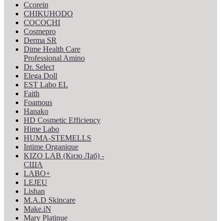
Ccorein
CHIKUHODO
COCOCHI
Cosmepro
Derma SR
Dime Health Care
Professional Amino
Dr. Select
Elega Doll
EST Labo EL
Faith
Foamous
Hanako
HD Cosmetic Efficiency
Hime Labo
HUMA-STEMELLS
Intime Organique
KIZO LAB (Кизо Лаб) -
США
LABO+
LEJEU
Lishan
M.A.D Skincare
Make.iN
Mary Platinue