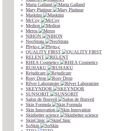
Maria Galland
Mary Platinue
Masktini
McCoy
Medion
Meros
NIHON
NeoStrata
Phyto-c
QUALITY FIRST
RELENT
RHEA Cosmetics
RUHAKU
Rejudicare
Rosy Drop
Rêver Laboratoire
SKEYNDOR
SUNSORIT
Salon de flouveil
Skin Formula
Skin Innovation
Skinbetter science
SkinСlinic
SoSkin
TIZO