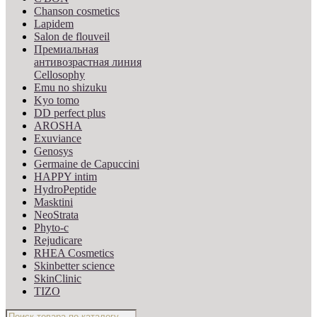
Chanson cosmetics
Lapidem
Salon de flouveil
Премиальная
антивозрастная линия
Cellosophy
Emu no shizuku
Kyo tomo
DD perfect plus
AROSHA
Exuviance
Genosys
Germaine de Capuccini
HAPPY intim
HydroPeptide
Masktini
NeoStrata
Phyto-c
Rejudicare
RHEA Cosmetics
Skinbetter science
SkinСlinic
TIZO