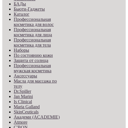
БАДы
Бьюти-Гаджеты
Каталог
Профессиональная
косметика для волос
Профессиональная
косметика для лица
Профессиональная
косметика для тела
Наборы
По состоянию кожи
Защита от солнца
Профессиональная
мужская косметика
Аксессуары
Масла для массажа по
телу
Dr.Spiller
Jan Marini
Is Clinical
Maria Galland
SkinCeuticals
Академи (ACADEMIE)
Atmore
C'BON