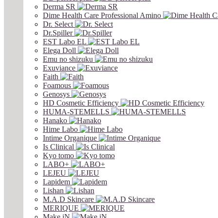
Derma SR
Dime Health Care Professional Amino
Dr. Select
Dr.Spiller
EST Labo EL
Elega Doll
Emu no shizuku
Exuviance
Faith
Foamous
Genosys
HD Cosmetic Efficiency
HUMA-STEMELLS
Hanako
Hime Labo
Intime Organique
Is Clinical
Kyo tomo
LABO+
LEJEU
Lapidem
Lishan
M.A.D Skincare
MERIQUE
Make.iN