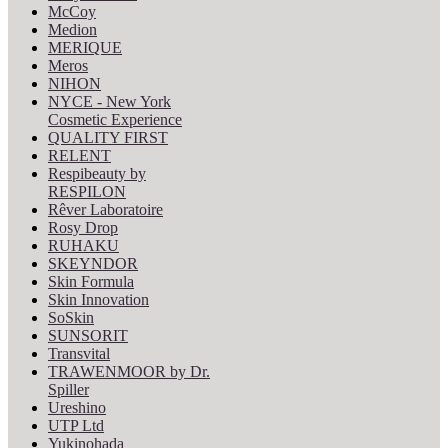
McCoy
Medion
MERIQUE
Meros
NIHON
NYCE - New York
Cosmetic Experience
QUALITY FIRST
RELENT
Respibeauty by
RESPILON
Rêver Laboratoire
Rosy Drop
RUHAKU
SKEYNDOR
Skin Formula
Skin Innovation
SoSkin
SUNSORIT
Transvital
TRAWENMOOR by Dr.
Spiller
Ureshino
UTP Ltd
Yukinohada