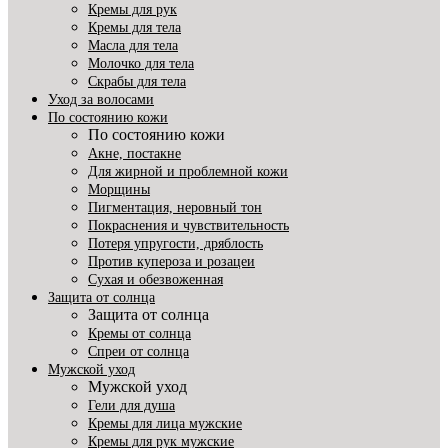
Кремы для рук
Кремы для тела
Масла для тела
Молочко для тела
Скрабы для тела
Уход за волосами
По состоянию кожи
По состоянию кожи
Акне, постакне
Для жирной и проблемной кожи
Морщины
Пигментация, неровный тон
Покраснения и чувствительность
Потеря упругости, дряблость
Против купероза и розацеи
Сухая и обезвоженная
Защита от солнца
Защита от солнца
Кремы от солнца
Спреи от солнца
Мужской уход
Мужской уход
Гели для душа
Кремы для лица мужские
Кремы для рук мужские