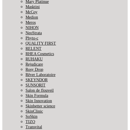
Mary Platinue
Masktini
McCoy
Medion
Meros
NIHON
NeoStrata
Phyto-c
QUALITY FIRST
RELENT
RHEA Cosmetics
RUHAKU
Rejudicare
Rosy Drop
Rêver Laboratoire
SKEYNDOR
SUNSORIT
Salon de flouveil
Skin Formula
Skin Innovation
Skinbetter science
SkinСlinic
SoSkin
TIZO
Transvital