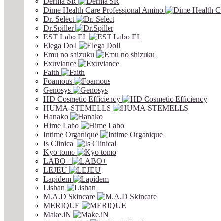
Derma SR
Dime Health Care Professional Amino
Dr. Select
Dr.Spiller
EST Labo EL
Elega Doll
Emu no shizuku
Exuviance
Faith
Foamous
Genosys
HD Cosmetic Efficiency
HUMA-STEMELLS
Hanako
Hime Labo
Intime Organique
Is Clinical
Kyo tomo
LABO+
LEJEU
Lapidem
Lishan
M.A.D Skincare
MERIQUE
Make.iN