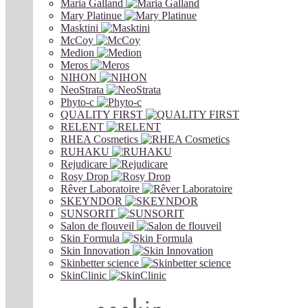
Maria Galland
Mary Platinue
Masktini
McCoy
Medion
Meros
NIHON
NeoStrata
Phyto-c
QUALITY FIRST
RELENT
RHEA Cosmetics
RUHAKU
Rejudicare
Rosy Drop
Rêver Laboratoire
SKEYNDOR
SUNSORIT
Salon de flouveil
Skin Formula
Skin Innovation
Skinbetter science
SkinСlinic