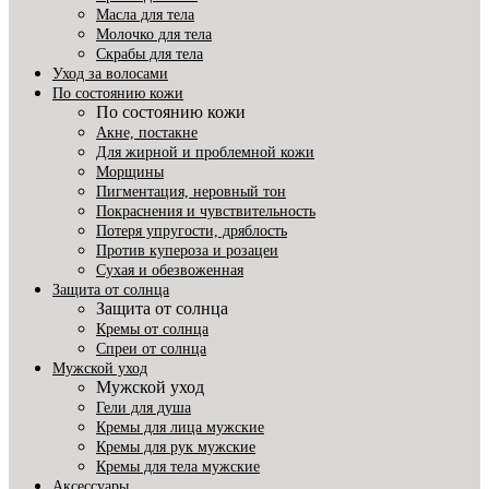
Масла для тела
Молочко для тела
Скрабы для тела
Уход за волосами
По состоянию кожи
По состоянию кожи
Акне, постакне
Для жирной и проблемной кожи
Морщины
Пигментация, неровный тон
Покраснения и чувствительность
Потеря упругости, дряблость
Против купероза и розацеи
Сухая и обезвоженная
Защита от солнца
Защита от солнца
Кремы от солнца
Спреи от солнца
Мужской уход
Мужской уход
Гели для душа
Кремы для лица мужские
Кремы для рук мужские
Кремы для тела мужские
Аксессуары