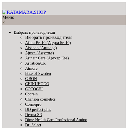
Меню
×
Выбрать производителя
Выбрать производителя
Afura Be-10 (Афура Бе-10)
Aishodo (Аишодо)
Ajuste (Ажустье)
Arthair Care (Артхэр Кэа)
Artistic&Co.
Atmore
Base of Sweden
C'BON
CHIKUHODO
COCOCHI
Ccorein
Chanson cosmetics
Cosmepro
DD perfect plus
Derma SR
Dime Health Care Professional Amino
Dr. Select