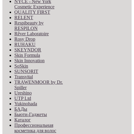
NYCE - New York
Cosmetic Experience
QUALITY FIRST
RELENT
Respibeauty by
RESPILON
Rêver Laboratoire
Rosy Drop
RUHAKU
SKEYNDOR
Skin Formula
Skin Innovation
SoSkin
SUNSORIT
Transvital
TRAWENMOOR by Dr.
Spiller
Ureshino
UTP Ltd
Yukinohada
БАДы
Бьюти-Гаджеты
Каталог
Профессиональная
косметика для волос