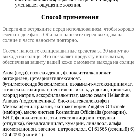
уменьшает ощущение жжения.
Способ применения
Энергично встряхните перед использованием, чтобы хорошо
смешать две фазы. Обильно нанесите перед выходом на
солнце и часто наносите повторно.
Совет:
наносите солнцезащитные средства за 30 минут до
выхода на солнце. Это позволяет продукту впитываться,
обеспечивая защиту вашей кожи с момента выхода на солнце.
Аква (вода), изогексадекан, феноксиэтилкаприлат,
октокрилен, цетеарилэтилгексаноат,
бутилметоксидибензоилметан, изоамил-п-метоксициннамат,
этилгексилсалицилат, пентиленгликоль, ундекан, тридекан,
хлорид натрия, аскорбилпальмитат, масло семян Helianthus
Annuus (подсолнечника), бис-этилгексилоксифен
Метоксифенилтриазин, экстракт корня Zingiber Officinale
(имбиря), масло листьев Rosmarinus Officinalis (розмарин),
BHT, феноксиэтанол, этилгексилглицерин, отдушка
(отдушка), бензилсалицилат, кумарин, линалоол, альфа-
изометилионон, эвгенол, цитронеллол, CI 61565 (зеленый) 6),
CI 42090 (синий 1).