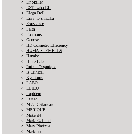
Dr.Spiller
EST Labo EL
Elega Doll
Emu no shizuku
Exuviance
Faith
Foamous
Genosys
HD Cosmetic Efficiency
HUMA-STEMELLS
Hanako
Hime Labo
Intime Organique
Is Clinical
Kyo tomo
LABO+
LEJEU
Lapidem
Lishan
M.A.D Skincare
MERIQUE
Make.iN
Maria Galland
Mary Platinue
Masktini