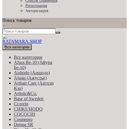
Список сравнения
Регистрация
Авторизация
Поиск товаров
×
Все категории
Все категории
Afura Be-10 (Афура
Бе-10)
Aishodo (Аишодо)
Ajuste (Ажустье)
Arthair Care (Артхэр
Кэа)
Artistic&Co.
Base of Sweden
Ccorein
CHIKUHODO
COCOCHI
Cosmepro
Derma SR