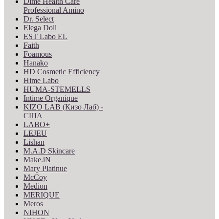
Dime Health Care
Professional Amino
Dr. Select
Elega Doll
EST Labo EL
Faith
Foamous
Hanako
HD Cosmetic Efficiency
Hime Labo
HUMA-STEMELLS
Intime Organique
KIZO LAB (Кизо Лаб) -
США
LABO+
LEJEU
Lishan
M.A.D Skincare
Make.iN
Mary Platinue
McCoy
Medion
MERIQUE
Meros
NIHON