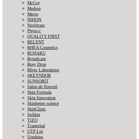
McCoy
Medion
Meros
NIHON
NeoStrata
Phyto-c
QUALITY FIRST
RELENT
RHEA Cosmetics
RUHAKU
Rejudicare
Rosy Drop
Rêver Laboratoire
SKEYNDOR
SUNSORIT
Salon de flouveil
Skin Formula
Skin Innovation
Skinbetter science
SkinСlinic
SoSkin
TIZO
Transvital
UTP Ltd
Ureshino