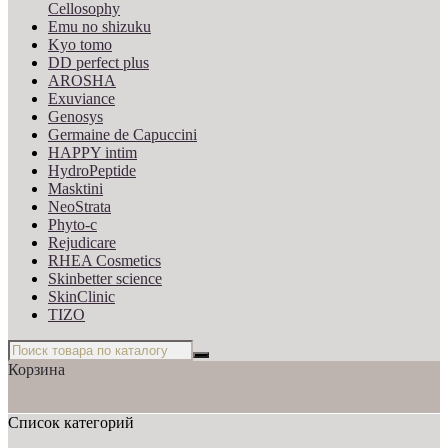
Cellosophy
Emu no shizuku
Kyo tomo
DD perfect plus
AROSHA
Exuviance
Genosys
Germaine de Capuccini
HAPPY intim
HydroPeptide
Masktini
NeoStrata
Phyto-c
Rejudicare
RHEA Cosmetics
Skinbetter science
SkinСlinic
TIZO
Корзина
Список категорий