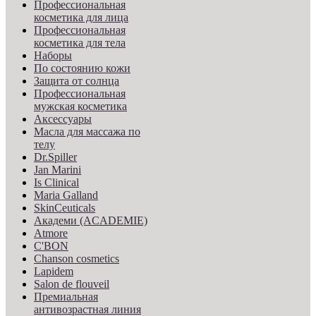
Профессиональная
косметика для лица
Профессиональная
косметика для тела
Наборы
По состоянию кожи
Защита от солнца
Профессиональная
мужская косметика
Аксессуары
Масла для массажа по
телу
Dr.Spiller
Jan Marini
Is Clinical
Maria Galland
SkinCeuticals
Академи (ACADEMIE)
Atmore
C'BON
Chanson cosmetics
Lapidem
Salon de flouveil
Премиальная
антивозрастная линия