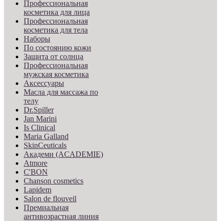
Профессиональная
косметика для лица
Профессиональная
косметика для тела
Наборы
По состоянию кожи
Защита от солнца
Профессиональная
мужская косметика
Аксессуары
Масла для массажа по
телу
Dr.Spiller
Jan Marini
Is Clinical
Maria Galland
SkinCeuticals
Академи (ACADEMIE)
Atmore
C'BON
Chanson cosmetics
Lapidem
Salon de flouveil
Премиальная
антивозрастная линия