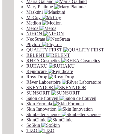
Maria Galland
Mary Platinue
Masktini
McCoy
Medion
Meros
NIHON
NeoStrata
Phyto-c
QUALITY FIRST
RELENT
RHEA Cosmetics
RUHAKU
Rejudicare
Rosy Drop
Rêver Laboratoire
SKEYNDOR
SUNSORIT
Salon de flouveil
Skin Formula
Skin Innovation
Skinbetter science
SkinСlinic
SoSkin
TIZO