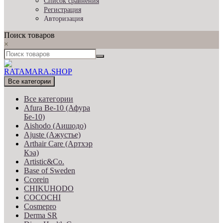
Список сравнения
Регистрация
Авторизация
Поиск товаров
×
Все категории
Все категории
Afura Be-10 (Афура
Бе-10)
Aishodo (Аишодо)
Ajuste (Ажустье)
Arthair Care (Артхэр
Кэа)
Artistic&Co.
Base of Sweden
Ccorein
CHIKUHODO
COCOCHI
Cosmepro
Derma SR