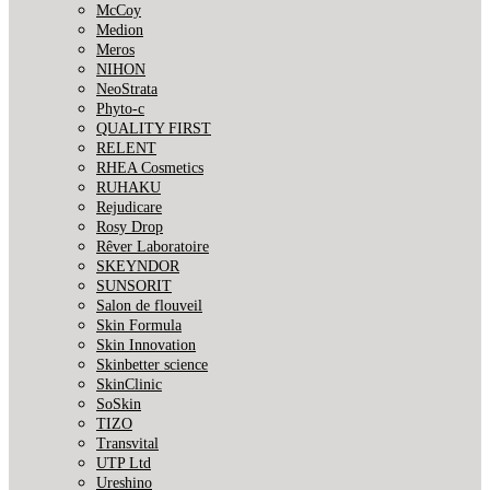
McCoy
Medion
Meros
NIHON
NeoStrata
Phyto-c
QUALITY FIRST
RELENT
RHEA Cosmetics
RUHAKU
Rejudicare
Rosy Drop
Rêver Laboratoire
SKEYNDOR
SUNSORIT
Salon de flouveil
Skin Formula
Skin Innovation
Skinbetter science
SkinСlinic
SoSkin
TIZO
Transvital
UTP Ltd
Ureshino