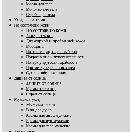
Масла для тела
Молочко для тела
Скрабы для тела
Уход за волосами
По состоянию кожи
По состоянию кожи
Акне, постакне
Для жирной и проблемной кожи
Морщины
Пигментация, неровный тон
Покраснения и чувствительность
Потеря упругости, дряблость
Против купероза и розацеи
Сухая и обезвоженная
Защита от солнца
Защита от солнца
Кремы от солнца
Спреи от солнца
Мужской уход
Мужской уход
Гели для душа
Кремы для лица мужские
Кремы для рук мужские
Кремы для тела мужские
Аксессуары