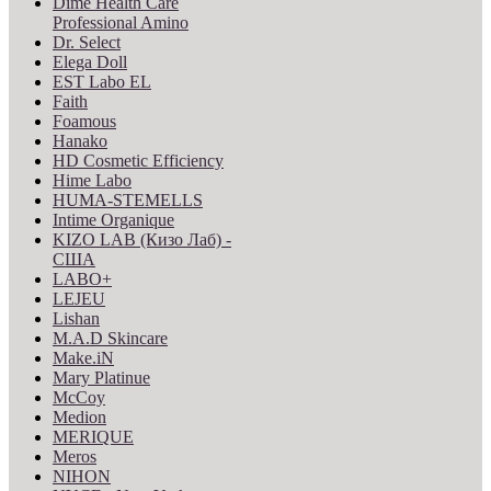
Dime Health Care
Professional Amino
Dr. Select
Elega Doll
EST Labo EL
Faith
Foamous
Hanako
HD Cosmetic Efficiency
Hime Labo
HUMA-STEMELLS
Intime Organique
KIZO LAB (Кизо Лаб) -
США
LABO+
LEJEU
Lishan
M.A.D Skincare
Make.iN
Mary Platinue
McCoy
Medion
MERIQUE
Meros
NIHON