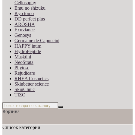
Cellosophy
Emu no shizuku
Kyo tomo
DD perfect plus
AROSHA
Exuviance
Genosys
Germaine de Capuccini
HAPPY intim
HydroPeptide
Masktini
NeoStrata
Phyto-c
Rejudicare
RHEA Cosmetics
Skinbetter science
SkinСlinic
TIZO
Корзина
Список категорий