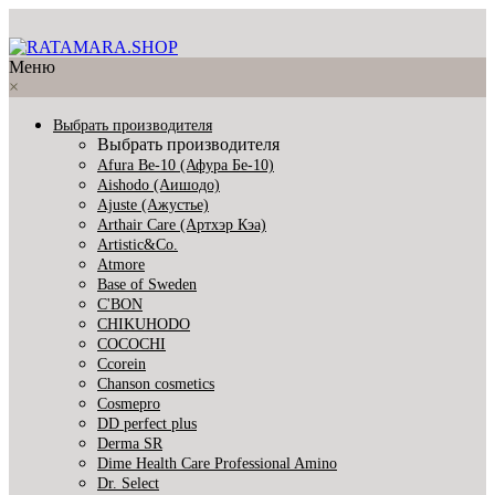
Меню
×
Выбрать производителя
Выбрать производителя
Afura Be-10 (Афура Бе-10)
Aishodo (Аишодо)
Ajuste (Ажустье)
Arthair Care (Артхэр Кэа)
Artistic&Co.
Atmore
Base of Sweden
C'BON
CHIKUHODO
COCOCHI
Ccorein
Chanson cosmetics
Cosmepro
DD perfect plus
Derma SR
Dime Health Care Professional Amino
Dr. Select