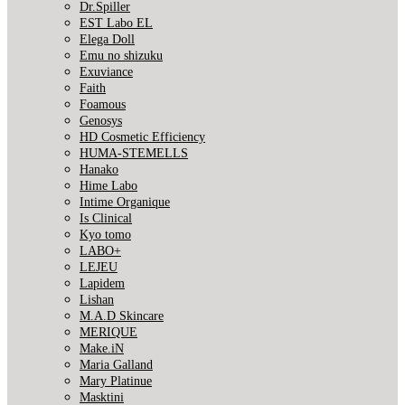
Dr.Spiller
EST Labo EL
Elega Doll
Emu no shizuku
Exuviance
Faith
Foamous
Genosys
HD Cosmetic Efficiency
HUMA-STEMELLS
Hanako
Hime Labo
Intime Organique
Is Clinical
Kyo tomo
LABO+
LEJEU
Lapidem
Lishan
M.A.D Skincare
MERIQUE
Make.iN
Maria Galland
Mary Platinue
Masktini