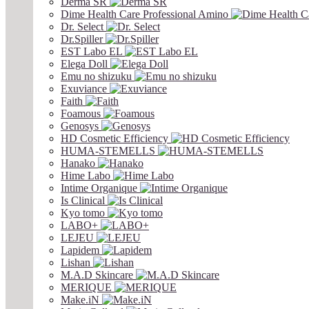
Derma SR
Dime Health Care Professional Amino
Dr. Select
Dr.Spiller
EST Labo EL
Elega Doll
Emu no shizuku
Exuviance
Faith
Foamous
Genosys
HD Cosmetic Efficiency
HUMA-STEMELLS
Hanako
Hime Labo
Intime Organique
Is Clinical
Kyo tomo
LABO+
LEJEU
Lapidem
Lishan
M.A.D Skincare
MERIQUE
Make.iN