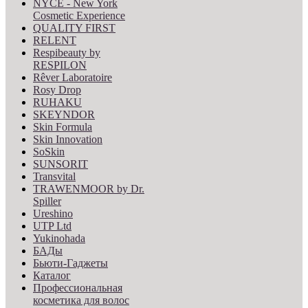
NYCE - New York
Cosmetic Experience
QUALITY FIRST
RELENT
Respibeauty by
RESPILON
Rêver Laboratoire
Rosy Drop
RUHAKU
SKEYNDOR
Skin Formula
Skin Innovation
SoSkin
SUNSORIT
Transvital
TRAWENMOOR by Dr.
Spiller
Ureshino
UTP Ltd
Yukinohada
БАДы
Бьюти-Гаджеты
Каталог
Профессиональная
косметика для волос