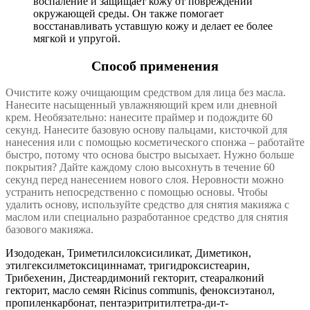
воспаление и защищает кожу от повреждений
окружающей среды. Он также помогает
восстанавливать уставшую кожу и делает ее более
мягкой и упругой.
Способ применения
Очистите кожу очищающим средством для лица без масла.
Нанесите насыщенный увлажняющий крем или дневной
крем. Необязательно: нанесите праймер и подождите 60
секунд. Нанесите базовую основу пальцами, кисточкой для
нанесения или с помощью косметического спонжа – работайте
быстро, потому что основа быстро высыхает. Нужно больше
покрытия? Дайте каждому слою высохнуть в течение 60
секунд перед нанесением нового слоя. Неровности можно
устранить непосредственно с помощью основы. Чтобы
удалить основу, используйте средство для снятия макияжа с
маслом или специально разработанное средство для снятия
базового макияжа.
Изододекан, Триметилсилоксисиликат, Диметикон,
этилгексилметоксициннамат, тригидроксистеарин,
Трибехенин, Дистеардимоний гекторит, стеаралконий
гекторит, масло семян Ricinus communis, феноксиэтанол,
пропиленкарбонат, пентаэритритилтетра-ди-т-