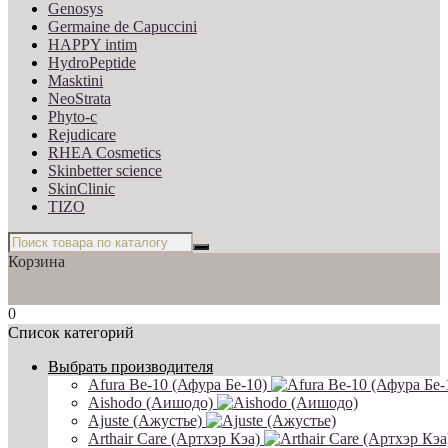
Genosys
Germaine de Capuccini
HAPPY intim
HydroPeptide
Masktini
NeoStrata
Phyto-c
Rejudicare
RHEA Cosmetics
Skinbetter science
SkinСlinic
TIZO
Корзина
0
Список категорий
Выбрать производителя
Afura Be-10 (Афура Бе-10)
Aishodo (Аишодо)
Ajuste (Ажустье)
Arthair Care (Артхэр Кэа)