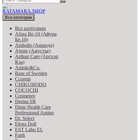
Все категории
Все категории
Afura Be-10 (Афура
Бе-10)
Aishodo (Аишодо)
Ajuste (Ажустье)
Arthair Care (Артхэр
Кэа)
Artistic&Co.
Base of Sweden
Ccorein
CHIKUHODO
COCOCHI
Cosmepro
Derma SR
Dime Health Care
Professional Amino
Dr. Select
Elega Doll
EST Labo EL
Faith