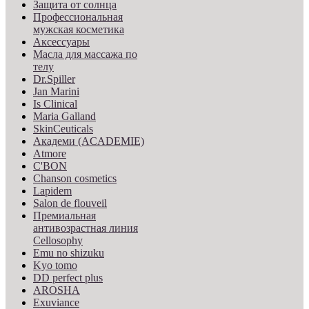
Защита от солнца
Профессиональная
мужская косметика
Аксессуары
Масла для массажа по
телу
Dr.Spiller
Jan Marini
Is Clinical
Maria Galland
SkinCeuticals
Академи (ACADEMIE)
Atmore
C'BON
Chanson cosmetics
Lapidem
Salon de flouveil
Премиальная
антивозрастная линия
Cellosophy
Emu no shizuku
Kyo tomo
DD perfect plus
AROSHA
Exuviance