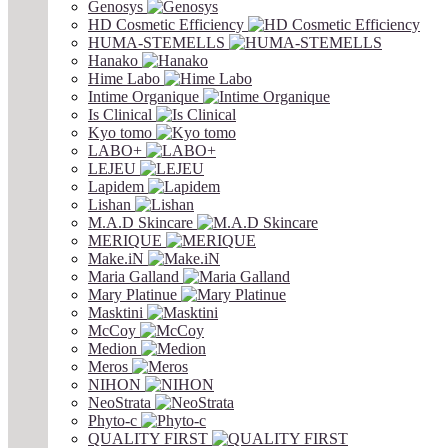
Genosys
HD Cosmetic Efficiency
HUMA-STEMELLS
Hanako
Hime Labo
Intime Organique
Is Clinical
Kyo tomo
LABO+
LEJEU
Lapidem
Lishan
M.A.D Skincare
MERIQUE
Make.iN
Maria Galland
Mary Platinue
Masktini
McCoy
Medion
Meros
NIHON
NeoStrata
Phyto-c
QUALITY FIRST