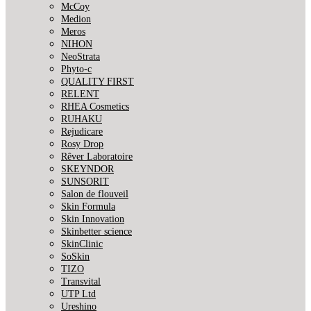
McCoy
Medion
Meros
NIHON
NeoStrata
Phyto-c
QUALITY FIRST
RELENT
RHEA Cosmetics
RUHAKU
Rejudicare
Rosy Drop
Rêver Laboratoire
SKEYNDOR
SUNSORIT
Salon de flouveil
Skin Formula
Skin Innovation
Skinbetter science
SkinСlinic
SoSkin
TIZO
Transvital
UTP Ltd
Ureshino