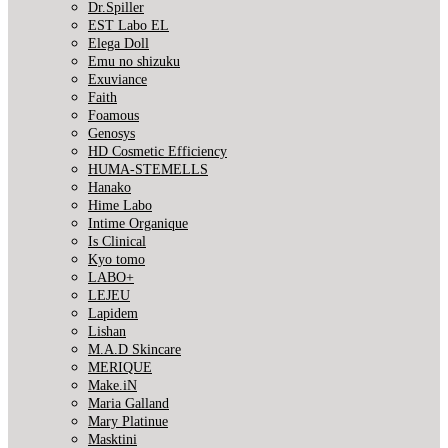
Dr.Spiller
EST Labo EL
Elega Doll
Emu no shizuku
Exuviance
Faith
Foamous
Genosys
HD Cosmetic Efficiency
HUMA-STEMELLS
Hanako
Hime Labo
Intime Organique
Is Clinical
Kyo tomo
LABO+
LEJEU
Lapidem
Lishan
M.A.D Skincare
MERIQUE
Make.iN
Maria Galland
Mary Platinue
Masktini