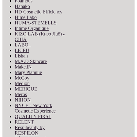
Foamous
Hanako
HD Cosmetic Efficiency
Hime Labo
HUMA-STEMELLS
Intime Organique
KIZO LAB (Кизо Лаб) -
США
LABO+
LEJEU
Lishan
M.A.D Skincare
Make.iN
Mary Platinue
McCoy
Medion
MERIQUE
Meros
NIHON
NYCE - New York
Cosmetic Experience
QUALITY FIRST
RELENT
Respibeauty by
RESPILON