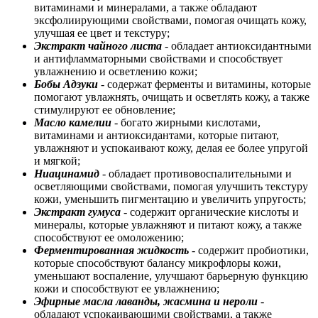
витаминами и минералами, а также обладают
эксфолиирующими свойствами, помогая очищать кожу,
улучшая ее цвет и текстуру;
Экстракт чайного листа
- обладает антиоксидантными
и антифламматорными свойствами и способствует
увлажнению и осветлению кожи;
Бобы Адзуки
- содержат ферменты и витамины, которые
помогают увлажнять, очищать и осветлять кожу, а также
стимулируют ее обновление;
Масло камелии
- богато жирными кислотами,
витаминами и антиоксидантами, которые питают,
увлажняют и успокаивают кожу, делая ее более упругой
и мягкой;
Ниацинамид
- обладает противовоспалительными и
осветляющими свойствами, помогая улучшить текстуру
кожи, уменьшить пигментацию и увеличить упругость;
Экстракт гумуса
- содержит органические кислоты и
минералы, которые увлажняют и питают кожу, а также
способствуют ее омоложению;
Ферментированная жидкость
- содержит пробиотики,
которые способствуют балансу микрофлоры кожи,
уменьшают воспаление, улучшают барьерную функцию
кожи и способствуют ее увлажнению;
Эфирные масла лаванды, жасмина и нероли
-
обладают успокаивающими свойствами, а также