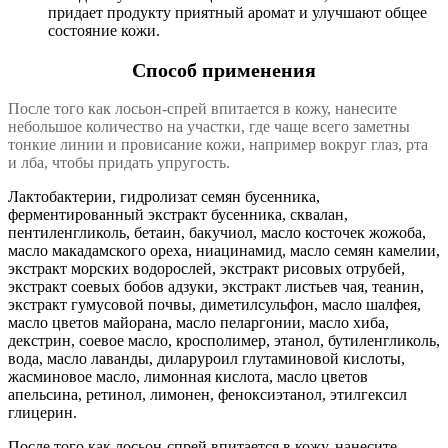
придает продукту приятный аромат и улучшают общее
состояние кожи.
Способ применения
После того как лосьон-спрей впитается в кожу, нанесите
небольшое количество на участки, где чаще всего заметны
тонкие линии и провисание кожи, например вокруг глаз, рта
и лба, чтобы придать упругость.
Лактобактерии, гидролизат семян бусенника,
ферментированный экстракт бусенника, сквалан,
пентиленгликоль, бетаин, бакучиол, масло косточек жожоба,
масло макадамского ореха, ниацинамид, масло семян камелии,
экстракт морских водорослей, экстракт рисовых отрубей,
экстракт соевых бобов адзуки, экстракт листьев чая, теанин,
экстракт гумусовой почвы, диметилсульфон, масло шалфея,
масло цветов майорана, масло пеларгонии, масло хиба,
декстрин, соевое масло, кросполимер, этанол, бутиленгликоль,
вода, масло лаванды, диларуроил глутаминовой кислоты,
жасминовое масло, лимонная кислота, масло цветов
апельсина, ретинол, лимонен, феноксиэтанол, этилгексил
глицерин.
После того как лосьон-спрей впитается в кожу, нанесите