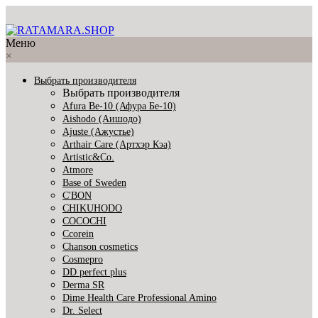
Меню
×
Выбрать производителя
Выбрать производителя
Afura Be-10 (Афура Бе-10)
Aishodo (Аишодо)
Ajuste (Ажустье)
Arthair Care (Артхэр Кэа)
Artistic&Co.
Atmore
Base of Sweden
C'BON
CHIKUHODO
COCOCHI
Ccorein
Chanson cosmetics
Cosmepro
DD perfect plus
Derma SR
Dime Health Care Professional Amino
Dr. Select