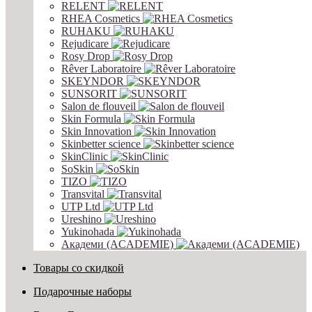
RELENT
RHEA Cosmetics
RUHAKU
Rejudicare
Rosy Drop
Rêver Laboratoire
SKEYNDOR
SUNSORIT
Salon de flouveil
Skin Formula
Skin Innovation
Skinbetter science
SkinСlinic
SoSkin
TIZO
Transvital
UTP Ltd
Ureshino
Yukinohada
Академи (ACADEMIE)
Товары со скидкой
Подарочные наборы