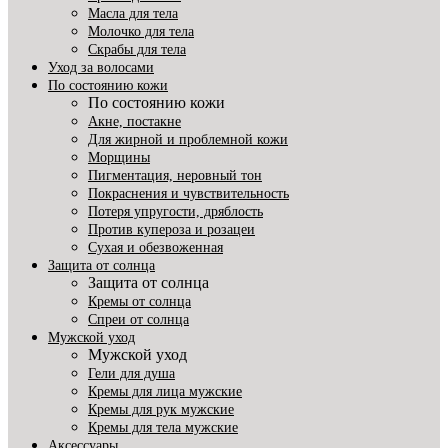
Масла для тела
Молочко для тела
Скрабы для тела
Уход за волосами
По состоянию кожи
По состоянию кожи
Акне, постакне
Для жирной и проблемной кожи
Морщины
Пигментация, неровный тон
Покраснения и чувствительность
Потеря упругости, дряблость
Против купероза и розацеи
Сухая и обезвоженная
Защита от солнца
Защита от солнца
Кремы от солнца
Спреи от солнца
Мужской уход
Мужской уход
Гели для душа
Кремы для лица мужские
Кремы для рук мужские
Кремы для тела мужские
Аксессуары