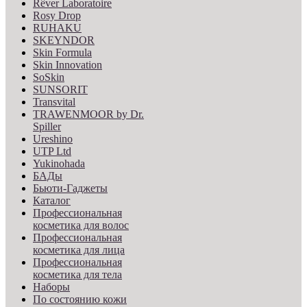
Rêver Laboratoire
Rosy Drop
RUHAKU
SKEYNDOR
Skin Formula
Skin Innovation
SoSkin
SUNSORIT
Transvital
TRAWENMOOR by Dr.
Spiller
Ureshino
UTP Ltd
Yukinohada
БАДы
Бьюти-Гаджеты
Каталог
Профессиональная
косметика для волос
Профессиональная
косметика для лица
Профессиональная
косметика для тела
Наборы
По состоянию кожи