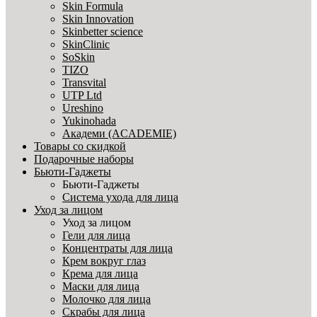
Skin Formula
Skin Innovation
Skinbetter science
SkinСlinic
SoSkin
TIZO
Transvital
UTP Ltd
Ureshino
Yukinohada
Академи (ACADEMIE)
Товары со скидкой
Подарочные наборы
Бьюти-Гаджеты
Бьюти-Гаджеты
Система ухода для лица
Уход за лицом
Уход за лицом
Гели для лица
Концентраты для лица
Крем вокруг глаз
Крема для лица
Маски для лица
Молочко для лица
Скрабы для лица