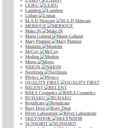
LABO+
LEJEU
Lapidem
Lishan
M.A.D Skincare
MERIQUE
Make.iN
Maria Galland
Mary Platinue
Masktini
McCoy
Medion
Meros
NIHON
NeoStrata
Phyto-c
QUALITY FIRST
RELENT
RHEA Cosmetics
RUHAKU
Rejudicare
Rosy Drop
Rêver Laboratoire
SKEYNDOR
SUNSORIT