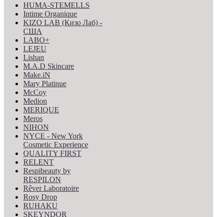
HUMA-STEMELLS
Intime Organique
KIZO LAB (Кизо Лаб) -
США
LABO+
LEJEU
Lishan
M.A.D Skincare
Make.iN
Mary Platinue
McCoy
Medion
MERIQUE
Meros
NIHON
NYCE - New York
Cosmetic Experience
QUALITY FIRST
RELENT
Respibeauty by
RESPILON
Rêver Laboratoire
Rosy Drop
RUHAKU
SKEYNDOR