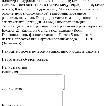
полимер гиалуроновой кислоты и полиглутаминовой
кислоты, Экстракт листьев Циатеи Медуллярис, полиглутамат
натрия, Кусу, Лизин гидрохлорид, Масло семян гелиантуса
однолетнего (подсолнечное), гидрогенизированное
растительное масло, Глицериды масла семян подсолнечника,
этилгексилглицерин, ДЕЙТЕМ, Глюконат кальция,
акрилоилдиметилтаурат аммония/Кроссполимер метакрилата
Бехенет-25, Euphorbia Cerifera (Канделилья) Воск,
Глюконолактон, феноксиэтанол, о-Цимен-5-ол, бензоат
натрия, сорбат калия, Парфюмированная вода, CI 61570
(Зеленый 5).
Наносите утром и вечером на лицо, шею и область декольте.
Нет отзывов об этом товаре.
Написать отзыв
Ваше имя:
Достоинства:
Недостатки: