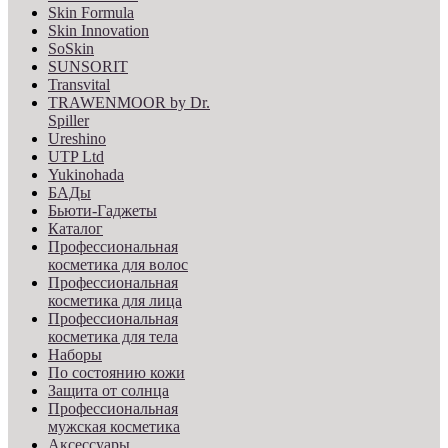
Skin Formula
Skin Innovation
SoSkin
SUNSORIT
Transvital
TRAWENMOOR by Dr.
Spiller
Ureshino
UTP Ltd
Yukinohada
БАДы
Бьюти-Гаджеты
Каталог
Профессиональная
косметика для волос
Профессиональная
косметика для лица
Профессиональная
косметика для тела
Наборы
По состоянию кожи
Защита от солнца
Профессиональная
мужская косметика
Аксессуары