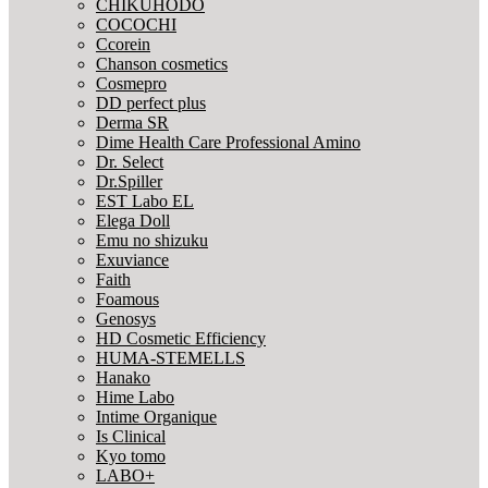
CHIKUHODO
COCOCHI
Ccorein
Chanson cosmetics
Cosmepro
DD perfect plus
Derma SR
Dime Health Care Professional Amino
Dr. Select
Dr.Spiller
EST Labo EL
Elega Doll
Emu no shizuku
Exuviance
Faith
Foamous
Genosys
HD Cosmetic Efficiency
HUMA-STEMELLS
Hanako
Hime Labo
Intime Organique
Is Clinical
Kyo tomo
LABO+