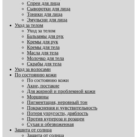
Спреи для лица
Сыворотки для лица
Тоники для лица
Эмульсии для лица
Уход за телом
Уход за телом
Бальзамы для рук
Кремы для рук
Кремы для тела
Масла для тела
Молочко для тела
Скрабы для тела
Уход за волосами
По состоянию кожи
По состоянию кожи
Акне, постакне
Для жирной и проблемной кожи
Морщины
Пигментация, неровный тон
Покраснения и чувствительность
Потеря упругости, дряблость
Против купероза и розацеи
Сухая и обезвоженная
Защита от солнца
Защита от солнца