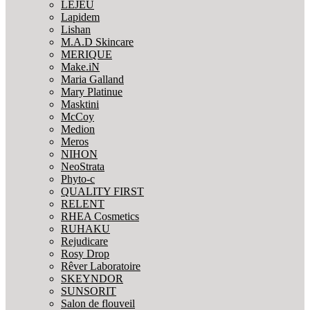
LEJEU
Lapidem
Lishan
M.A.D Skincare
MERIQUE
Make.iN
Maria Galland
Mary Platinue
Masktini
McCoy
Medion
Meros
NIHON
NeoStrata
Phyto-c
QUALITY FIRST
RELENT
RHEA Cosmetics
RUHAKU
Rejudicare
Rosy Drop
Rêver Laboratoire
SKEYNDOR
SUNSORIT
Salon de flouveil