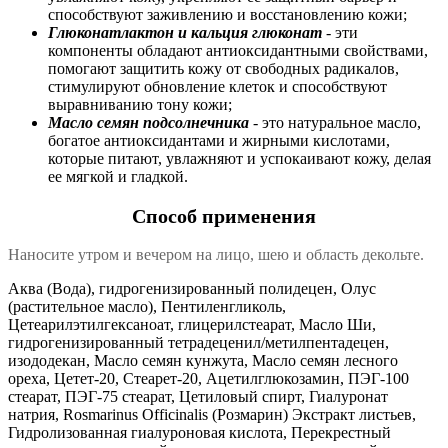
способствуют заживлению и восстановлению кожи;
Глюконатлактон и кальция глюконат
- эти
компоненты обладают антиоксидантными свойствами,
помогают защитить кожу от свободных радикалов,
стимулируют обновление клеток и способствуют
выравниванию тону кожи;
Масло семян подсолнечника
- это натуральное масло,
богатое антиоксидантами и жирными кислотами,
которые питают, увлажняют и успокаивают кожу, делая
ее мягкой и гладкой.
Способ применения
Наносите утром и вечером на лицо, шею и область декольте.
Аква (Вода), гидрогенизированный полидецен, Олус
(растительное масло), Пентиленгликоль,
Цетеарилэтилгексаноат, глицерилстеарат, Масло Ши,
гидрогенизированный тетрадеценил/метилпентадецен,
изододекан, Масло семян кунжута, Масло семян лесного
ореха, Цетет-20, Стеарет-20, Ацетилглюкозамин, ПЭГ-100
стеарат, ПЭГ-75 стеарат, Цетиловый спирт, Гиалуронат
натрия, Rosmarinus Officinalis (Розмарин) Экстракт листьев,
Гидролизованная гиалуроновая кислота, Перекрестный