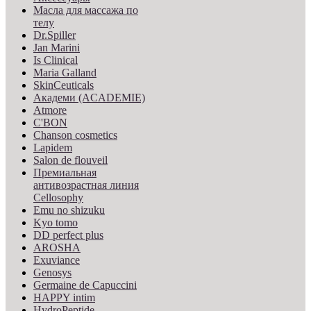
Масла для массажа по
телу
Dr.Spiller
Jan Marini
Is Clinical
Maria Galland
SkinCeuticals
Академи (ACADEMIE)
Atmore
C'BON
Chanson cosmetics
Lapidem
Salon de flouveil
Премиальная
антивозрастная линия
Cellosophy
Emu no shizuku
Kyo tomo
DD perfect plus
AROSHA
Exuviance
Genosys
Germaine de Capuccini
HAPPY intim
HydroPeptide