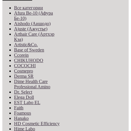
Все категории
Afura Be-10 (Афура
Бе-10)
Aishodo (Аишодо)
Ajuste (Ажустье)
Arthair Care (Артхэр
Кэа)
Artistic&Co.
Base of Sweden
Ccorein
CHIKUHODO
COCOCHI
Cosmepro
Derma SR
Dime Health Care
Professional Amino
Dr. Select
Elega Doll
EST Labo EL
Faith
Foamous
Hanako
HD Cosmetic Efficiency
Hime Labo