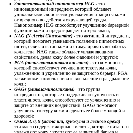
Запатентованный нанополимер HLG
- это
инновационный ингредиент, который обладает
уникальными свойствами увлажнения и защиты кожи
от вредного воздействия окружающей среды.
Нанополимер HLG способствует улучшению барьерной
функции кожи и предотвращает потерю влаги;
NAG (N-Acetyl Glucosamine)
- это активный ингредиент,
который помогает уменьшить появление пигментных
пятен, осветлить тон кожи и стимулировать выработку
коллагена. NAG также обладает увлажняющими
свойствами, делая кожу более сияющей и упругой;
PGA (полиглютаминовая кислота)
- это компонент,
который способствует улучшению текстуры кожи,
увлажнению и укреплению ее защитного барьера. PGA
также может помочь снизить воспаление и раздражение
кожи;
GAGs (гликозаминогликаны)
- это группа
ингредиентов, которые поддерживают упругость и
эластичность кожи, способствуют ее увлажнению и
защите от внешних воздействий. GAGs помогают
улучшить текстуру кожи и сделать ее более молодой и
здоровой;
Омега 3, 6, 9 (масла ши, кунжута и лесного ореха)
-
эти масла содержат жирные кислоты, которые питают и
увлажняют кожу, укрепляют ее защитный барьер и