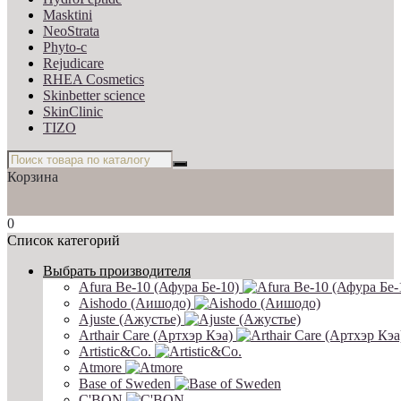
Masktini
NeoStrata
Phyto-c
Rejudicare
RHEA Cosmetics
Skinbetter science
SkinСlinic
TIZO
Корзина
0
Список категорий
Выбрать производителя
Afura Be-10 (Афура Бе-10)
Aishodo (Аишодо)
Ajuste (Ажустье)
Arthair Care (Артхэр Кэа)
Artistic&Co.
Atmore
Base of Sweden
C'BON