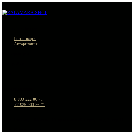
Меню
×
Личный кабинет
Регистрация
Авторизация
Информация
Настройки
Обратная связь
8-800-222-86-71
+7-925-900-86-71
Россия, г. Москва, Спартаковский переулок д.2, стр.11
Круглосуточно