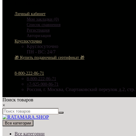
ПН - ВС: 24/7
Личный кабинет
Мои закладки (0)
Список сравнения
Регистрация
Авторизация
Круглосуточно
Круглосуточно
ПН - ВС: 24/7
🎁 Купить подарочный сертификат 🎁
8-800-222-86-71
8-800-222-86-71
+7-925-900-86-71
Россия, г. Москва, Спартаковский переулок д.2, стр.
Поиск товаров
×
Все категории
Все категории