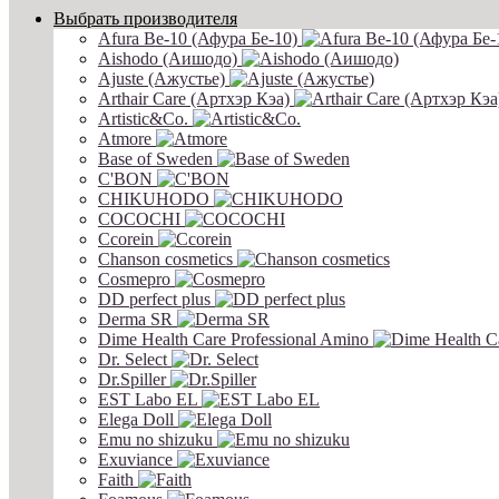
Выбрать производителя
Afura Be-10 (Афура Бе-10)
Aishodo (Аишодо)
Ajuste (Ажустье)
Arthair Care (Артхэр Кэа)
Artistic&Co.
Atmore
Base of Sweden
C'BON
CHIKUHODO
COCOCHI
Ccorein
Chanson cosmetics
Cosmepro
DD perfect plus
Derma SR
Dime Health Care Professional Amino
Dr. Select
Dr.Spiller
EST Labo EL
Elega Doll
Emu no shizuku
Exuviance
Faith