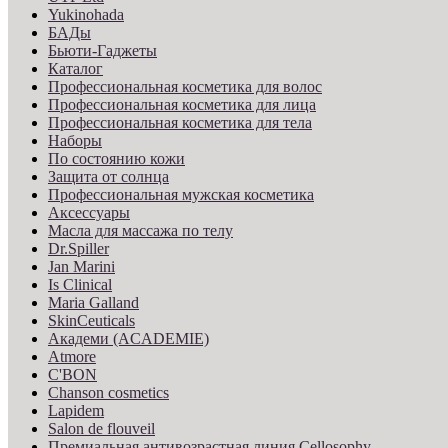
Yukinohada
БАДы
Бьюти-Гаджеты
Каталог
Профессиональная косметика для волос
Профессиональная косметика для лица
Профессиональная косметика для тела
Наборы
По состоянию кожи
Защита от солнца
Профессиональная мужская косметика
Аксессуары
Масла для массажа по телу
Dr.Spiller
Jan Marini
Is Clinical
Maria Galland
SkinCeuticals
Академи (ACADEMIE)
Atmore
C'BON
Chanson cosmetics
Lapidem
Salon de flouveil
Премиальная антивозрастная линия Cellosophy