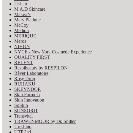
Lishan
M.A.D Skincare
Make.iN
Mary Platinue
McCoy
Medion
MERIQUE
Meros
NIHON
NYCE - New York Cosmetic Experience
QUALITY FIRST
RELENT
Respibeauty by RESPILON
Rêver Laboratoire
Rosy Drop
RUHAKU
SKEYNDOR
Skin Formula
Skin Innovation
SoSkin
SUNSORIT
Transvital
TRAWENMOOR by Dr. Spiller
Ureshino
UTP Ltd