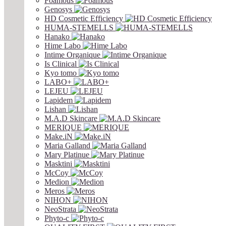
Foamous
Genosys
HD Cosmetic Efficiency
HUMA-STEMELLS
Hanako
Hime Labo
Intime Organique
Is Clinical
Kyo tomo
LABO+
LEJEU
Lapidem
Lishan
M.A.D Skincare
MERIQUE
Make.iN
Maria Galland
Mary Platinue
Masktini
McCoy
Medion
Meros
NIHON
NeoStrata
Phyto-c