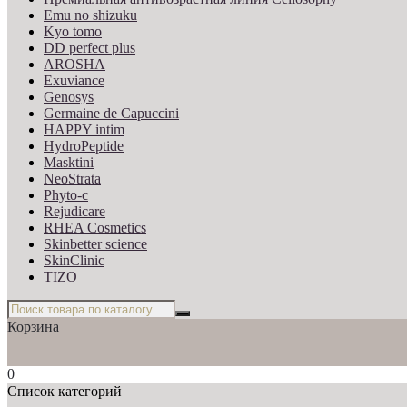
Emu no shizuku
Kyo tomo
DD perfect plus
AROSHA
Exuviance
Genosys
Germaine de Capuccini
HAPPY intim
HydroPeptide
Masktini
NeoStrata
Phyto-c
Rejudicare
RHEA Cosmetics
Skinbetter science
SkinСlinic
TIZO
Корзина
0
Список категорий