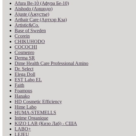
Afura Be-10 (Афура Бе-10)
Aishodo (Аишодо)
Ajuste (Ажустье)
Arthair Care (Артхэр Кэа)
Artistic&Co.
Base of Sweden
Ccorein
CHIKUHODO
COCOCHI
Cosmepro
Derma SR
Dime Health Care Professional Amino
Dr. Select
Elega Doll
EST Labo EL
Faith
Foamous
Hanako
HD Cosmetic Efficiency
Hime Labo
HUMA-STEMELLS
Intime Organique
KIZO LAB (Кизо Лаб) - США
LABO+
LEJEU