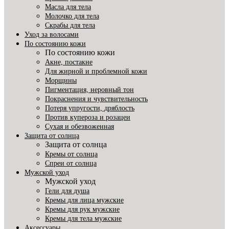
Масла для тела
Молочко для тела
Скрабы для тела
Уход за волосами
По состоянию кожи
По состоянию кожи
Акне, постакне
Для жирной и проблемной кожи
Морщины
Пигментация, неровный тон
Покраснения и чувствительность
Потеря упругости, дряблость
Против купероза и розацеи
Сухая и обезвоженная
Защита от солнца
Защита от солнца
Кремы от солнца
Спреи от солнца
Мужской уход
Мужской уход
Гели для душа
Кремы для лица мужские
Кремы для рук мужские
Кремы для тела мужские
Аксессуары