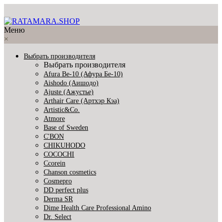
Меню
×
Выбрать производителя
Выбрать производителя
Afura Be-10 (Афура Бе-10)
Aishodo (Аишодо)
Ajuste (Ажустье)
Arthair Care (Артхэр Кэа)
Artistic&Co.
Atmore
Base of Sweden
C'BON
CHIKUHODO
COCOCHI
Ccorein
Chanson cosmetics
Cosmepro
DD perfect plus
Derma SR
Dime Health Care Professional Amino
Dr. Select