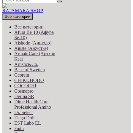
Все категории
Все категории
Afura Be-10 (Афура
Бе-10)
Aishodo (Аишодо)
Ajuste (Ажустье)
Arthair Care (Артхэр
Кэа)
Artistic&Co.
Base of Sweden
Ccorein
CHIKUHODO
COCOCHI
Cosmepro
Derma SR
Dime Health Care
Professional Amino
Dr. Select
Elega Doll
EST Labo EL
Faith