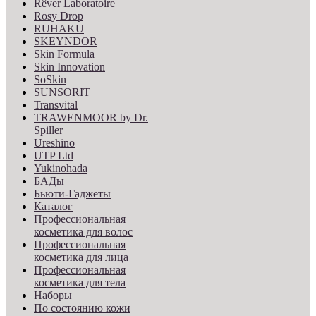
Rêver Laboratoire
Rosy Drop
RUHAKU
SKEYNDOR
Skin Formula
Skin Innovation
SoSkin
SUNSORIT
Transvital
TRAWENMOOR by Dr.
Spiller
Ureshino
UTP Ltd
Yukinohada
БАДы
Бьюти-Гаджеты
Каталог
Профессиональная
косметика для волос
Профессиональная
косметика для лица
Профессиональная
косметика для тела
Наборы
По состоянию кожи