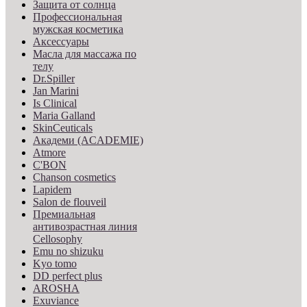
Защита от солнца
Профессиональная
мужская косметика
Аксессуары
Масла для массажа по
телу
Dr.Spiller
Jan Marini
Is Clinical
Maria Galland
SkinCeuticals
Академи (ACADEMIE)
Atmore
C'BON
Chanson cosmetics
Lapidem
Salon de flouveil
Премиальная
антивозрастная линия
Cellosophy
Emu no shizuku
Kyo tomo
DD perfect plus
AROSHA
Exuviance