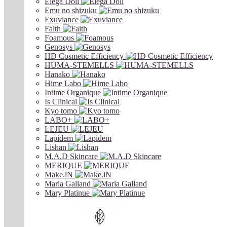
Elega Doll
Emu no shizuku
Exuviance
Faith
Foamous
Genosys
HD Cosmetic Efficiency
HUMA-STEMELLS
Hanako
Hime Labo
Intime Organique
Is Clinical
Kyo tomo
LABO+
LEJEU
Lapidem
Lishan
M.A.D Skincare
MERIQUE
Make.iN
Maria Galland
Mary Platinue