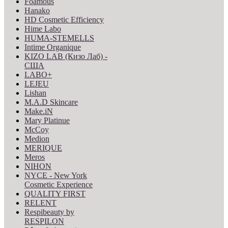
Foamous
Hanako
HD Cosmetic Efficiency
Hime Labo
HUMA-STEMELLS
Intime Organique
KIZO LAB (Кизо Лаб) -
США
LABO+
LEJEU
Lishan
M.A.D Skincare
Make.iN
Mary Platinue
McCoy
Medion
MERIQUE
Meros
NIHON
NYCE - New York
Cosmetic Experience
QUALITY FIRST
RELENT
Respibeauty by
RESPILON