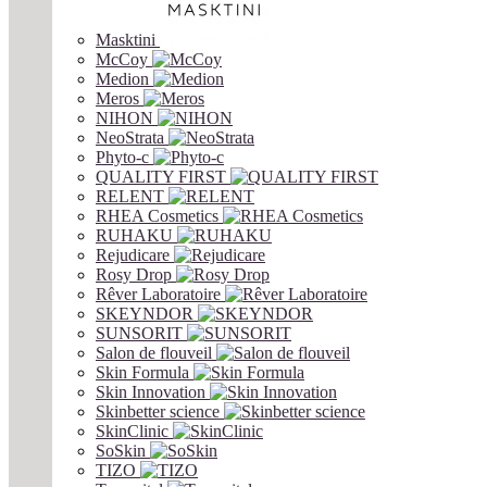
Masktini
McCoy
Medion
Meros
NIHON
NeoStrata
Phyto-c
QUALITY FIRST
RELENT
RHEA Cosmetics
RUHAKU
Rejudicare
Rosy Drop
Rêver Laboratoire
SKEYNDOR
SUNSORIT
Salon de flouveil
Skin Formula
Skin Innovation
Skinbetter science
SkinСlinic
SoSkin
TIZO