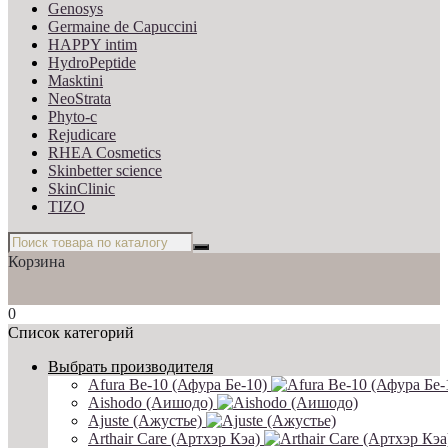
Genosys
Germaine de Capuccini
HAPPY intim
HydroPeptide
Masktini
NeoStrata
Phyto-c
Rejudicare
RHEA Cosmetics
Skinbetter science
SkinСlinic
TIZO
Корзина
0
Список категорий
Выбрать производителя
Afura Be-10 (Афура Бе-10)
Aishodo (Аишодо)
Ajuste (Ажустье)
Arthair Care (Артхэр Кэа)