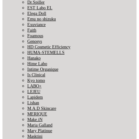
Dr.Spiller
EST Labo EL
Elega Doll
Emu no shizuku
Exuviance
Faith
Foamous
Genosys
HD Cosmetic Efficiency
HUMA-STEMELLS
Hanako
Hime Labo
Intime Organique
Is Clinical
Kyo tomo
LABO+
LEJEU
Lapidem
Lishan
M.A.D Skincare
MERIQUE
Make.iN
Maria Galland
Mary Platinue
Masktini