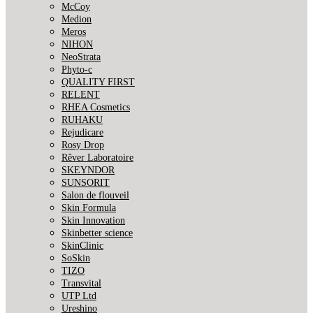
McCoy
Medion
Meros
NIHON
NeoStrata
Phyto-c
QUALITY FIRST
RELENT
RHEA Cosmetics
RUHAKU
Rejudicare
Rosy Drop
Rêver Laboratoire
SKEYNDOR
SUNSORIT
Salon de flouveil
Skin Formula
Skin Innovation
Skinbetter science
SkinСlinic
SoSkin
TIZO
Transvital
UTP Ltd
Ureshino