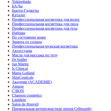
Yukinohada
БАДы
Бьюти-Гаджеты
Каталог
Профессиональная косметика для волос
Профессиональная косметика для лица
Профессиональная косметика для тела
Наборы
По состоянию кожи
Защита от солнца
Профессиональная мужская косметика
Аксессуары
Масла для массажа по телу
Dr.Spiller
Jan Marini
Is Clinical
Maria Galland
SkinCeuticals
Академи (ACADEMIE)
Atmore
C'BON
Chanson cosmetics
Lapidem
Salon de flouveil
Премиальная антивозрастная линия Cellosophy