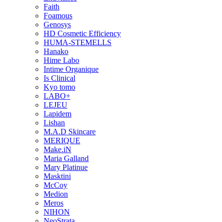
Faith
Foamous
Genosys
HD Cosmetic Efficiency
HUMA-STEMELLS
Hanako
Hime Labo
Intime Organique
Is Clinical
Kyo tomo
LABO+
LEJEU
Lapidem
Lishan
M.A.D Skincare
MERIQUE
Make.iN
Maria Galland
Mary Platinue
Masktini
McCoy
Medion
Meros
NIHON
NeoStrata