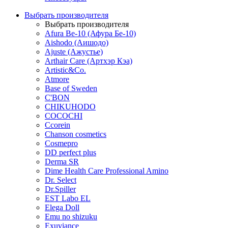
Выбрать производителя
Выбрать производителя
Afura Be-10 (Афура Бе-10)
Aishodo (Аишодо)
Ajuste (Ажустье)
Arthair Care (Артхэр Кэа)
Artistic&Co.
Atmore
Base of Sweden
C'BON
CHIKUHODO
COCOCHI
Ccorein
Chanson cosmetics
Cosmepro
DD perfect plus
Derma SR
Dime Health Care Professional Amino
Dr. Select
Dr.Spiller
EST Labo EL
Elega Doll
Emu no shizuku
Exuviance