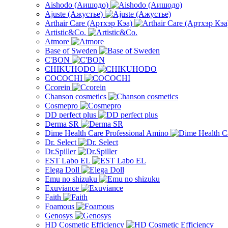
Aishodo (Аишодо)
Ajuste (Ажустье)
Arthair Care (Артхэр Кэа)
Artistic&Co.
Atmore
Base of Sweden
C'BON
CHIKUHODO
COCOCHI
Ccorein
Chanson cosmetics
Cosmepro
DD perfect plus
Derma SR
Dime Health Care Professional Amino
Dr. Select
Dr.Spiller
EST Labo EL
Elega Doll
Emu no shizuku
Exuviance
Faith
Foamous
Genosys
HD Cosmetic Efficiency