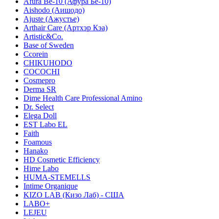
Afura Be-10 (Афура Бе-10)
Aishodo (Аишодо)
Ajuste (Ажустье)
Arthair Care (Артхэр Кэа)
Artistic&Co.
Base of Sweden
Ccorein
CHIKUHODO
COCOCHI
Cosmepro
Derma SR
Dime Health Care Professional Amino
Dr. Select
Elega Doll
EST Labo EL
Faith
Foamous
Hanako
HD Cosmetic Efficiency
Hime Labo
HUMA-STEMELLS
Intime Organique
KIZO LAB (Кизо Лаб) - США
LABO+
LEJEU