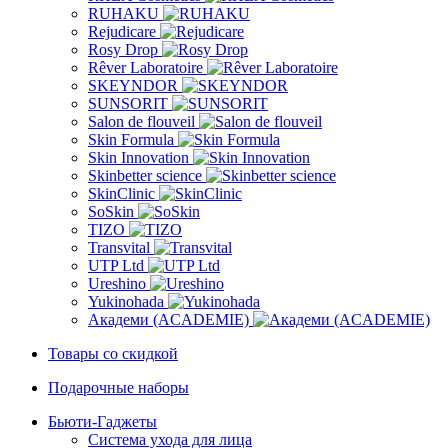
RUHAKU
Rejudicare
Rosy Drop
Rêver Laboratoire
SKEYNDOR
SUNSORIT
Salon de flouveil
Skin Formula
Skin Innovation
Skinbetter science
SkinСlinic
SoSkin
TIZO
Transvital
UTP Ltd
Ureshino
Yukinohada
Академи (ACADEMIE)
Товары со скидкой
Подарочные наборы
Бьюти-Гаджеты
Система ухода для лица