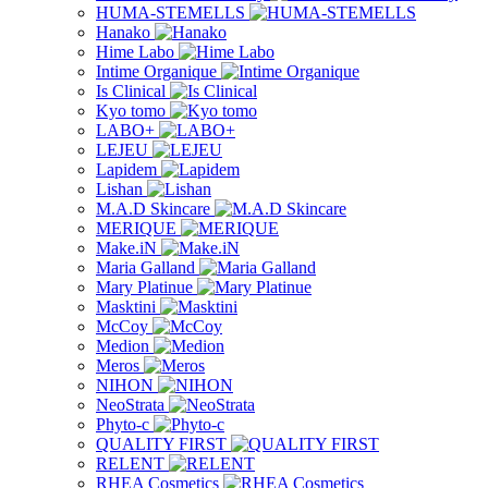
HUMA-STEMELLS
Hanako
Hime Labo
Intime Organique
Is Clinical
Kyo tomo
LABO+
LEJEU
Lapidem
Lishan
M.A.D Skincare
MERIQUE
Make.iN
Maria Galland
Mary Platinue
Masktini
McCoy
Medion
Meros
NIHON
NeoStrata
Phyto-c
QUALITY FIRST
RELENT
RHEA Cosmetics