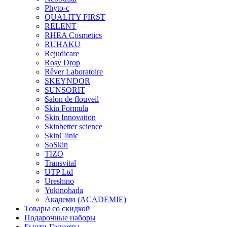
Phyto-c
QUALITY FIRST
RELENT
RHEA Cosmetics
RUHAKU
Rejudicare
Rosy Drop
Rêver Laboratoire
SKEYNDOR
SUNSORIT
Salon de flouveil
Skin Formula
Skin Innovation
Skinbetter science
SkinСlinic
SoSkin
TIZO
Transvital
UTP Ltd
Ureshino
Yukinohada
Академи (ACADEMIE)
Товары со скидкой
Подарочные наборы
Бьюти-Гаджеты