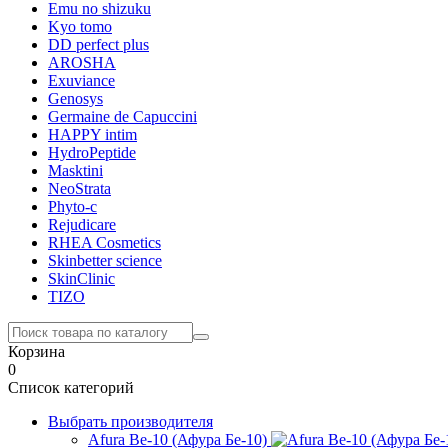
Emu no shizuku
Kyo tomo
DD perfect plus
AROSHA
Exuviance
Genosys
Germaine de Capuccini
HAPPY intim
HydroPeptide
Masktini
NeoStrata
Phyto-c
Rejudicare
RHEA Cosmetics
Skinbetter science
SkinСlinic
TIZO
Корзина
0
Список категорий
Выбрать производителя
Afura Be-10 (Афура Бе-10)