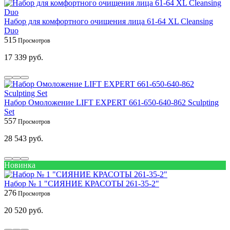
Набор для комфортного очищения лица 61‑64 XL Cleansing
Duo
515
17 339 руб.
Набор Омоложение LIFT EXPERT 661‑650‑640‑862 Sculpting
Set
557
28 543 руб.
Новинка
Набор № 1 "СИЯНИЕ КРАСОТЫ 261-35-2"
276
20 520 руб.