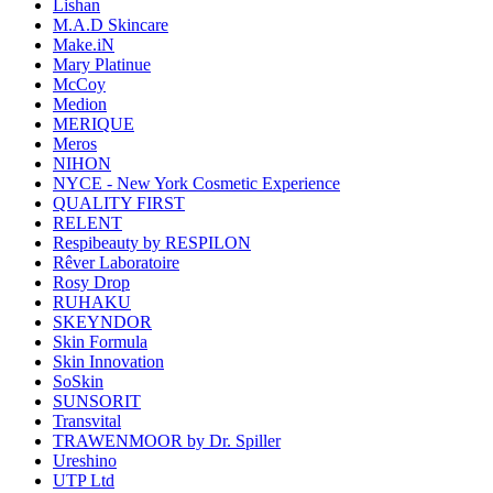
Lishan
M.A.D Skincare
Make.iN
Mary Platinue
McCoy
Medion
MERIQUE
Meros
NIHON
NYCE - New York Cosmetic Experience
QUALITY FIRST
RELENT
Respibeauty by RESPILON
Rêver Laboratoire
Rosy Drop
RUHAKU
SKEYNDOR
Skin Formula
Skin Innovation
SoSkin
SUNSORIT
Transvital
TRAWENMOOR by Dr. Spiller
Ureshino
UTP Ltd