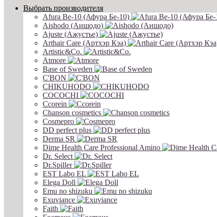
Выбрать производителя
Afura Be-10 (Афура Бе-10)
Aishodo (Аишодо)
Ajuste (Ажустье)
Arthair Care (Артхэр Кэа)
Artistic&Co.
Atmore
Base of Sweden
C'BON
CHIKUHODO
COCOCHI
Ccorein
Chanson cosmetics
Cosmepro
DD perfect plus
Derma SR
Dime Health Care Professional Amino
Dr. Select
Dr.Spiller
EST Labo EL
Elega Doll
Emu no shizuku
Exuviance
Faith