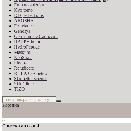
Emu no shizuku
Kyo tomo
DD perfect plus
AROSHA
Exuviance
Genosys
Germaine de Capuccini
HAPPY intim
HydroPeptide
Masktini
NeoStrata
Phyto-c
Rejudicare
RHEA Cosmetics
Skinbetter science
SkinСlinic
TIZO
Корзина
0
Список категорий