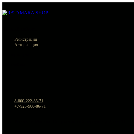
Меню
×
Личный кабинет
Регистрация
Авторизация
Информация
Настройки
Обратная связь
8-800-222-86-71
+7-925-900-86-71
Россия, г. Москва, Спартаковский переулок д.2, стр.11
Круглосуточно