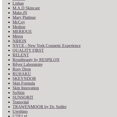
Lishan
M.A.D Skincare
Make.iN
Mary Platinue
McCoy
Medion
MERIQUE
Meros
NIHON
NYCE - New York Cosmetic Experience
QUALITY FIRST
RELENT
Respibeauty by RESPILON
Rêver Laboratoire
Rosy Drop
RUHAKU
SKEYNDOR
Skin Formula
Skin Innovation
SoSkin
SUNSORIT
Transvital
TRAWENMOOR by Dr. Spiller
Ureshino
UTP Ltd