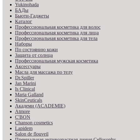
Yukinohada
БАДы
Бьюти-Гаджеты
Каталог
Профессиональная косметика для волос
Профессиональная косметика для лица
Профессиональная косметика для тела
Наборы
По состоянию кожи
Защита от солнца
Профессиональная мужская косметика
Аксессуары
Масла для массажа по телу
Dr.Spiller
Jan Marini
Is Clinical
Maria Galland
SkinCeuticals
Академи (ACADEMIE)
Atmore
C'BON
Chanson cosmetics
Lapidem
Salon de flouveil
Премиальная антивозрастная линия Cellosophy