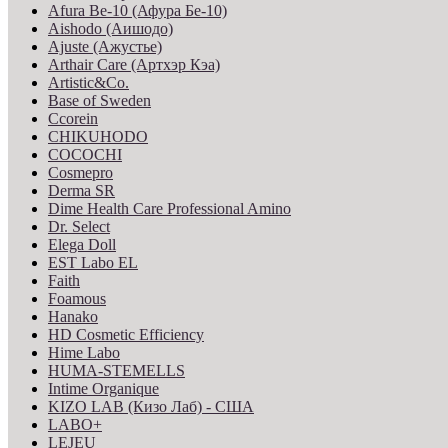
Afura Be-10 (Афура Бе-10)
Aishodo (Аишодо)
Ajuste (Ажустье)
Arthair Care (Артхэр Кэа)
Artistic&Co.
Base of Sweden
Ccorein
CHIKUHODO
COCOCHI
Cosmepro
Derma SR
Dime Health Care Professional Amino
Dr. Select
Elega Doll
EST Labo EL
Faith
Foamous
Hanako
HD Cosmetic Efficiency
Hime Labo
HUMA-STEMELLS
Intime Organique
KIZO LAB (Кизо Лаб) - США
LABO+
LEJEU