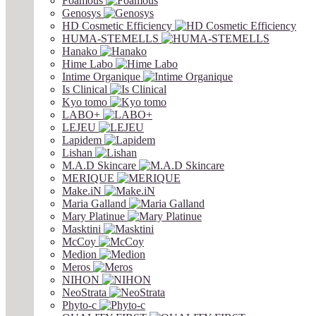
Foamous
Genosys
HD Cosmetic Efficiency
HUMA-STEMELLS
Hanako
Hime Labo
Intime Organique
Is Clinical
Kyo tomo
LABO+
LEJEU
Lapidem
Lishan
M.A.D Skincare
MERIQUE
Make.iN
Maria Galland
Mary Platinue
Masktini
McCoy
Medion
Meros
NIHON
NeoStrata
Phyto-c