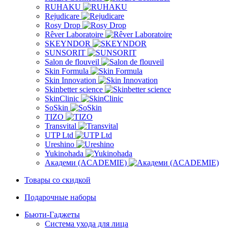
RUHAKU
Rejudicare
Rosy Drop
Rêver Laboratoire
SKEYNDOR
SUNSORIT
Salon de flouveil
Skin Formula
Skin Innovation
Skinbetter science
SkinСlinic
SoSkin
TIZO
Transvital
UTP Ltd
Ureshino
Yukinohada
Академи (ACADEMIE)
Товары со скидкой
Подарочные наборы
Бьюти-Гаджеты
Система ухода для лица