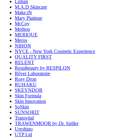
Lishan
M.A.D Skincare
Make.iN
Mary Platinue
McCoy
Medion
MERIQUE
Meros
NIHON
NYCE - New York Cosmetic Experience
QUALITY FIRST
RELENT
Respibeauty by RESPILON
Rêver Laboratoire
Rosy Drop
RUHAKU
SKEYNDOR
Skin Formula
Skin Innovation
SoSkin
SUNSORIT
Transvital
TRAWENMOOR by Dr. Spiller
Ureshino
UTP Ltd