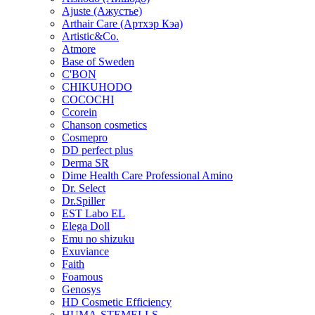
Ajuste (Ажустье)
Arthair Care (Артхэр Кэа)
Artistic&Co.
Atmore
Base of Sweden
C'BON
CHIKUHODO
COCOCHI
Ccorein
Chanson cosmetics
Cosmepro
DD perfect plus
Derma SR
Dime Health Care Professional Amino
Dr. Select
Dr.Spiller
EST Labo EL
Elega Doll
Emu no shizuku
Exuviance
Faith
Foamous
Genosys
HD Cosmetic Efficiency
HUMA-STEMELLS