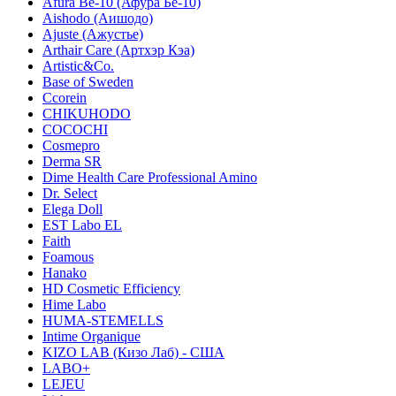
Afura Be-10 (Афура Бе-10)
Aishodo (Аишодо)
Ajuste (Ажустье)
Arthair Care (Артхэр Кэа)
Artistic&Co.
Base of Sweden
Ccorein
CHIKUHODO
COCOCHI
Cosmepro
Derma SR
Dime Health Care Professional Amino
Dr. Select
Elega Doll
EST Labo EL
Faith
Foamous
Hanako
HD Cosmetic Efficiency
Hime Labo
HUMA-STEMELLS
Intime Organique
KIZO LAB (Кизо Лаб) - США
LABO+
LEJEU