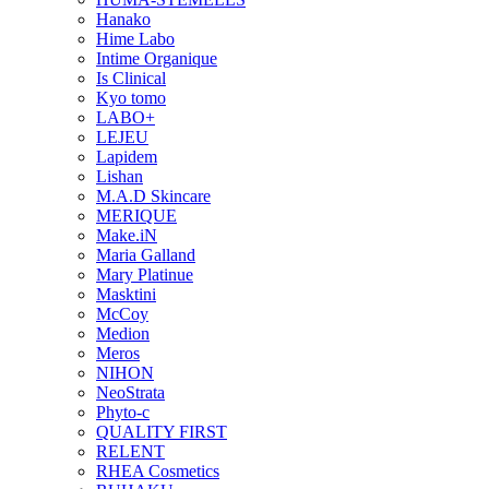
Hanako
Hime Labo
Intime Organique
Is Clinical
Kyo tomo
LABO+
LEJEU
Lapidem
Lishan
M.A.D Skincare
MERIQUE
Make.iN
Maria Galland
Mary Platinue
Masktini
McCoy
Medion
Meros
NIHON
NeoStrata
Phyto-c
QUALITY FIRST
RELENT
RHEA Cosmetics