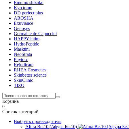
Emu no shizuku
Kyo tomo
DD perfect plus
AROSHA
Exuviance
Genosys
Germaine de Capuccini
HAPPY intim
HydroPeptide
Masktini
NeoStrata
Phyto-c
Rejudicare
RHEA Cosmetics
Skinbetter science
SkinСlinic
TIZO
Корзина
0
Список категорий
Выбрать производителя
Afura Be-10 (Афура Бе-10)