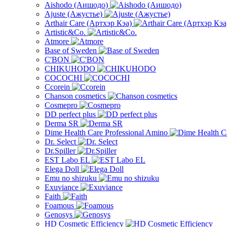
Aishodo (Аишодо)
Ajuste (Ажустье)
Arthair Care (Артхэр Кэа)
Artistic&Co.
Atmore
Base of Sweden
C'BON
CHIKUHODO
COCOCHI
Ccorein
Chanson cosmetics
Cosmepro
DD perfect plus
Derma SR
Dime Health Care Professional Amino
Dr. Select
Dr.Spiller
EST Labo EL
Elega Doll
Emu no shizuku
Exuviance
Faith
Foamous
Genosys
HD Cosmetic Efficiency