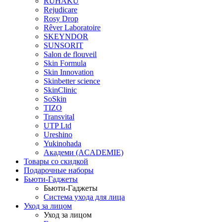
RUHAKU
Rejudicare
Rosy Drop
Rêver Laboratoire
SKEYNDOR
SUNSORIT
Salon de flouveil
Skin Formula
Skin Innovation
Skinbetter science
SkinСlinic
SoSkin
TIZO
Transvital
UTP Ltd
Ureshino
Yukinohada
Академи (ACADEMIE)
Товары со скидкой
Подарочные наборы
Бьюти-Гаджеты
Бьюти-Гаджеты
Система ухода для лица
Уход за лицом
Уход за лицом