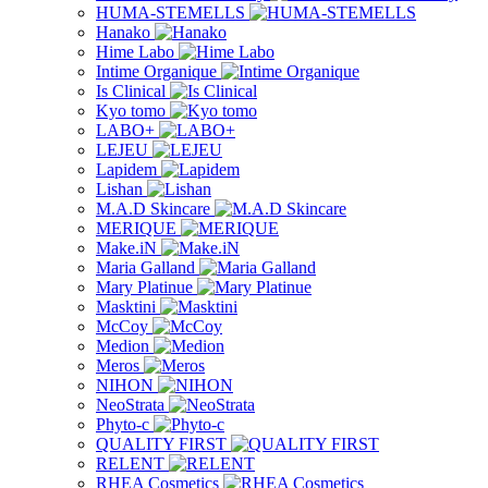
HUMA-STEMELLS
Hanako
Hime Labo
Intime Organique
Is Clinical
Kyo tomo
LABO+
LEJEU
Lapidem
Lishan
M.A.D Skincare
MERIQUE
Make.iN
Maria Galland
Mary Platinue
Masktini
McCoy
Medion
Meros
NIHON
NeoStrata
Phyto-c
QUALITY FIRST
RELENT
RHEA Cosmetics