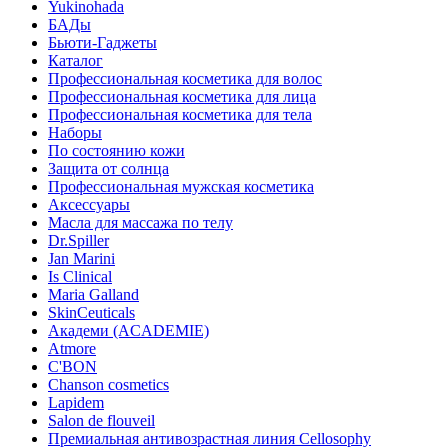
Yukinohada
БАДы
Бьюти-Гаджеты
Каталог
Профессиональная косметика для волос
Профессиональная косметика для лица
Профессиональная косметика для тела
Наборы
По состоянию кожи
Защита от солнца
Профессиональная мужская косметика
Аксессуары
Масла для массажа по телу
Dr.Spiller
Jan Marini
Is Clinical
Maria Galland
SkinCeuticals
Академи (ACADEMIE)
Atmore
C'BON
Chanson cosmetics
Lapidem
Salon de flouveil
Премиальная антивозрастная линия Cellosophy