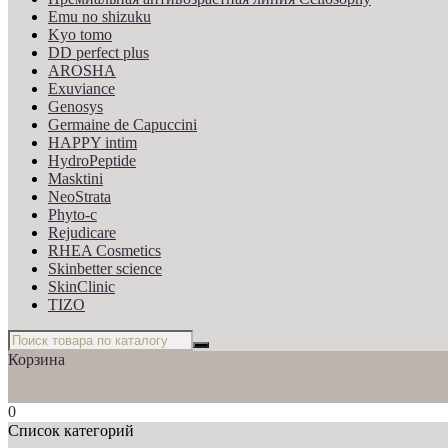
Emu no shizuku
Kyo tomo
DD perfect plus
AROSHA
Exuviance
Genosys
Germaine de Capuccini
HAPPY intim
HydroPeptide
Masktini
NeoStrata
Phyto-c
Rejudicare
RHEA Cosmetics
Skinbetter science
SkinСlinic
TIZO
Корзина
0
Список категорий