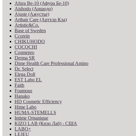
Afura Be-10 (Афура Бе-10)
Aishodo (Аишодо)
Ajuste (Ажустье)
Arthair Care (Артхэр Кэа)
Artistic&Co.
Base of Sweden
Ccorein
CHIKUHODO
COCOCHI
Cosmepro
Derma SR
Dime Health Care Professional Amino
Dr. Select
Elega Doll
EST Labo EL
Faith
Foamous
Hanako
HD Cosmetic Efficiency
Hime Labo
HUMA-STEMELLS
Intime Organique
KIZO LAB (Кизо Лаб) - США
LABO+
LEJEU