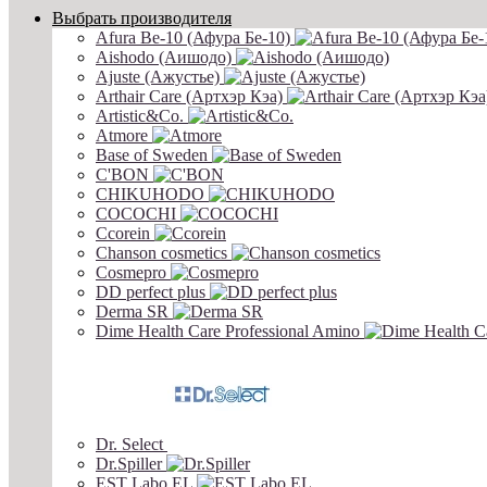
Выбрать производителя
Afura Be-10 (Афура Бе-10)
Aishodo (Аишодо)
Ajuste (Ажустье)
Arthair Care (Артхэр Кэа)
Artistic&Co.
Atmore
Base of Sweden
C'BON
CHIKUHODO
COCOCHI
Ccorein
Chanson cosmetics
Cosmepro
DD perfect plus
Derma SR
Dime Health Care Professional Amino
Dr. Select
Dr.Spiller
EST Labo EL