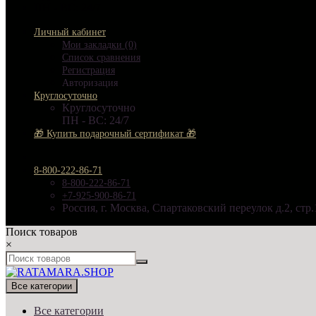
ПН - ВС: 24/7
Личный кабинет
Мои закладки (0)
Список сравнения
Регистрация
Авторизация
Круглосуточно
Круглосуточно
ПН - ВС: 24/7
🎁 Купить подарочный сертификат 🎁
8-800-222-86-71
8-800-222-86-71
+7-925-900-86-71
Россия, г. Москва, Спартаковский переулок д.2, стр.
Поиск товаров
×
Все категории
Все категории