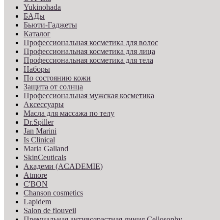
Yukinohada
БАДы
Бьюти-Гаджеты
Каталог
Профессиональная косметика для волос
Профессиональная косметика для лица
Профессиональная косметика для тела
Наборы
По состоянию кожи
Защита от солнца
Профессиональная мужская косметика
Аксессуары
Масла для массажа по телу
Dr.Spiller
Jan Marini
Is Clinical
Maria Galland
SkinCeuticals
Академи (ACADEMIE)
Atmore
C'BON
Chanson cosmetics
Lapidem
Salon de flouveil
Премиальная антивозрастная линия Cellosophy