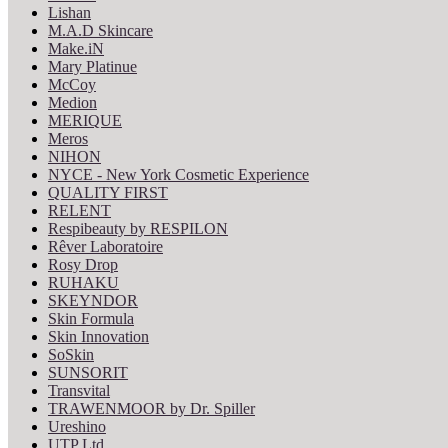
Lishan
M.A.D Skincare
Make.iN
Mary Platinue
McCoy
Medion
MERIQUE
Meros
NIHON
NYCE - New York Cosmetic Experience
QUALITY FIRST
RELENT
Respibeauty by RESPILON
Rêver Laboratoire
Rosy Drop
RUHAKU
SKEYNDOR
Skin Formula
Skin Innovation
SoSkin
SUNSORIT
Transvital
TRAWENMOOR by Dr. Spiller
Ureshino
UTP Ltd