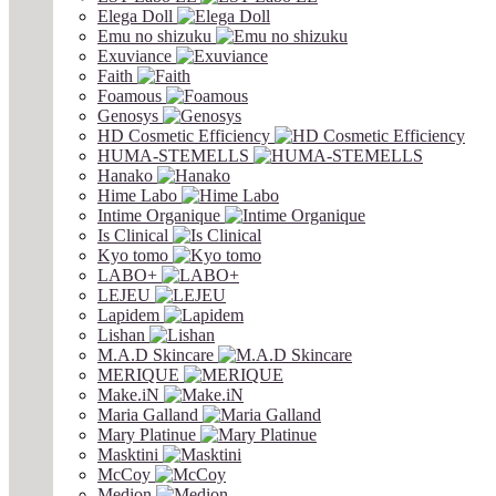
Elega Doll
Emu no shizuku
Exuviance
Faith
Foamous
Genosys
HD Cosmetic Efficiency
HUMA-STEMELLS
Hanako
Hime Labo
Intime Organique
Is Clinical
Kyo tomo
LABO+
LEJEU
Lapidem
Lishan
M.A.D Skincare
MERIQUE
Make.iN
Maria Galland
Mary Platinue
Masktini
McCoy
Medion