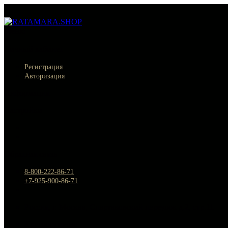
Меню
×
Личный кабинет
Регистрация
Авторизация
Информация
Настройки
Обратная связь
8-800-222-86-71
+7-925-900-86-71
Россия, г. Москва, Спартаковский переулок д.2, стр.11
Круглосуточно