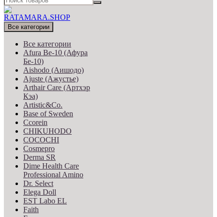
Все категории
Все категории
Afura Be-10 (Афура
Бе-10)
Aishodo (Аишодо)
Ajuste (Ажустье)
Arthair Care (Артхэр
Кэа)
Artistic&Co.
Base of Sweden
Ccorein
CHIKUHODO
COCOCHI
Cosmepro
Derma SR
Dime Health Care
Professional Amino
Dr. Select
Elega Doll
EST Labo EL
Faith