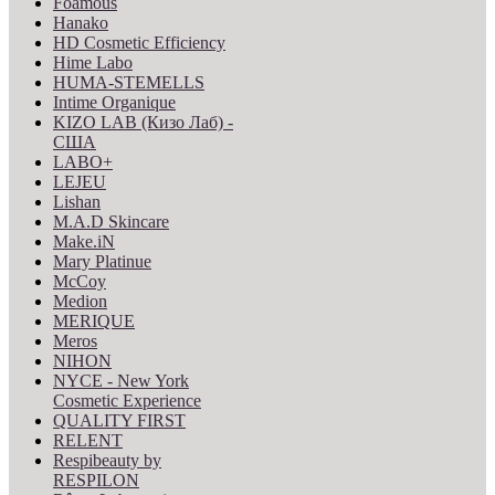
Foamous
Hanako
HD Cosmetic Efficiency
Hime Labo
HUMA-STEMELLS
Intime Organique
KIZO LAB (Кизо Лаб) -
США
LABO+
LEJEU
Lishan
M.A.D Skincare
Make.iN
Mary Platinue
McCoy
Medion
MERIQUE
Meros
NIHON
NYCE - New York
Cosmetic Experience
QUALITY FIRST
RELENT
Respibeauty by
RESPILON