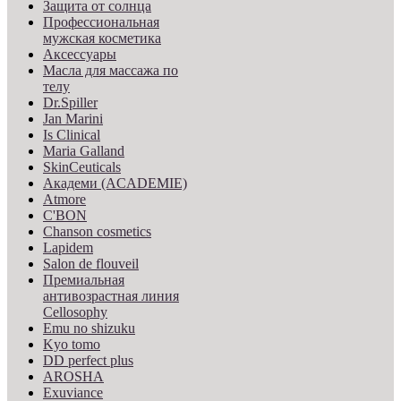
Защита от солнца
Профессиональная
мужская косметика
Аксессуары
Масла для массажа по
телу
Dr.Spiller
Jan Marini
Is Clinical
Maria Galland
SkinCeuticals
Академи (ACADEMIE)
Atmore
C'BON
Chanson cosmetics
Lapidem
Salon de flouveil
Премиальная
антивозрастная линия
Cellosophy
Emu no shizuku
Kyo tomo
DD perfect plus
AROSHA
Exuviance