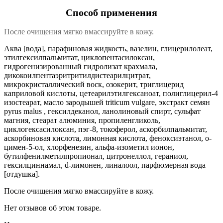
Способ применения
После очищения мягко вмассируйте в кожу.
Аква [вода], парафиновая жидкость, вазелин, глицерилолеат,
этилгексилпальмитат, циклопентасилоксан,
гидрогенизированный гидролизат крахмала,
дикокоилпентаэритритилдистеарилцитрат,
микрокристаллический воск, озокерит, триглицерид
каприловой кислоты, цетеарилэтилгексаноат, полиглицерил-4
изостеарат, масло зародышей triticum vulgare, экстракт семян
pyrus malus , гексилдеканол, ланолиновый спирт, сульфат
магния, стеарат алюминия, пропиленгликоль,
циклогексасилоксан, пэг-8, токоферол, аскорбилпальмитат,
аскорбиновая кислота, лимонная кислота, феноксиэтанол, о-
цимен-5-ол, хлорфенезин, альфа-изометил ионон,
бутилфенилметилпропионал, цитронеллол, гераниол,
гексилциннамал, d-лимонен, линалоол, парфюмерная вода
[отдушка].
После очищения мягко вмассируйте в кожу.
Нет отзывов об этом товаре.