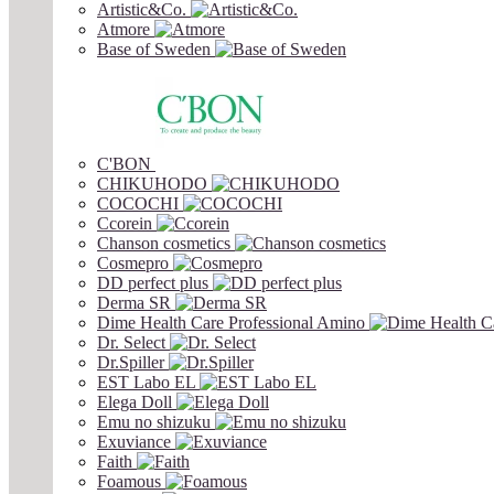
Artistic&Co.
Atmore
Base of Sweden
C'BON
CHIKUHODO
COCOCHI
Ccorein
Chanson cosmetics
Cosmepro
DD perfect plus
Derma SR
Dime Health Care Professional Amino
Dr. Select
Dr.Spiller
EST Labo EL
Elega Doll
Emu no shizuku
Exuviance
Faith
Foamous