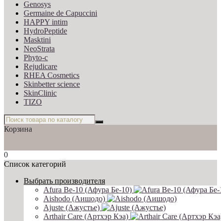
Genosys
Germaine de Capuccini
HAPPY intim
HydroPeptide
Masktini
NeoStrata
Phyto-c
Rejudicare
RHEA Cosmetics
Skinbetter science
SkinСlinic
TIZO
Корзина
0
Список категорий
Выбрать производителя
Afura Be-10 (Афура Бе-10)
Aishodo (Аишодо)
Ajuste (Ажустье)
Arthair Care (Артхэр Кэа)