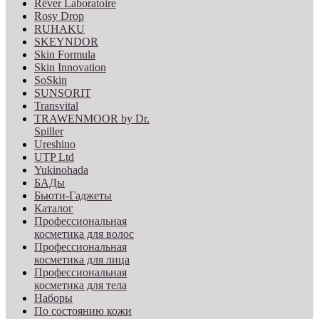
Rêver Laboratoire
Rosy Drop
RUHAKU
SKEYNDOR
Skin Formula
Skin Innovation
SoSkin
SUNSORIT
Transvital
TRAWENMOOR by Dr.
Spiller
Ureshino
UTP Ltd
Yukinohada
БАДы
Бьюти-Гаджеты
Каталог
Профессиональная
косметика для волос
Профессиональная
косметика для лица
Профессиональная
косметика для тела
Наборы
По состоянию кожи