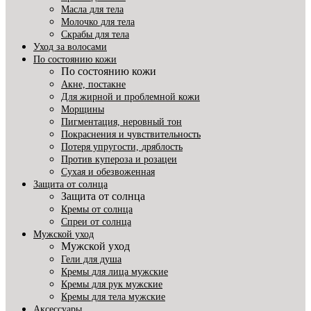
Масла для тела
Молочко для тела
Скрабы для тела
Уход за волосами
По состоянию кожи
По состоянию кожи
Акне, постакне
Для жирной и проблемной кожи
Морщины
Пигментация, неровный тон
Покраснения и чувствительность
Потеря упругости, дряблость
Против купероза и розацеи
Сухая и обезвоженная
Защита от солнца
Защита от солнца
Кремы от солнца
Спреи от солнца
Мужской уход
Мужской уход
Гели для душа
Кремы для лица мужские
Кремы для рук мужские
Кремы для тела мужские
Аксессуары