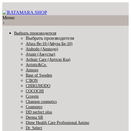
Меню
×
Выбрать производителя
Выбрать производителя
Afura Be-10 (Афура Бе-10)
Aishodo (Аишодо)
Ajuste (Ажустье)
Arthair Care (Артхэр Кэа)
Artistic&Co.
Atmore
Base of Sweden
C'BON
CHIKUHODO
COCOCHI
Ccorein
Chanson cosmetics
Cosmepro
DD perfect plus
Derma SR
Dime Health Care Professional Amino
Dr. Select