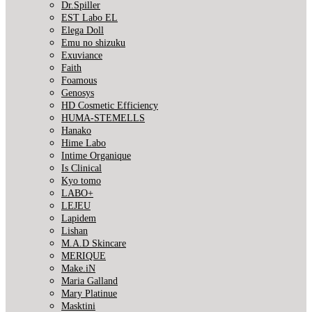
Dr.Spiller
EST Labo EL
Elega Doll
Emu no shizuku
Exuviance
Faith
Foamous
Genosys
HD Cosmetic Efficiency
HUMA-STEMELLS
Hanako
Hime Labo
Intime Organique
Is Clinical
Kyo tomo
LABO+
LEJEU
Lapidem
Lishan
M.A.D Skincare
MERIQUE
Make.iN
Maria Galland
Mary Platinue
Masktini