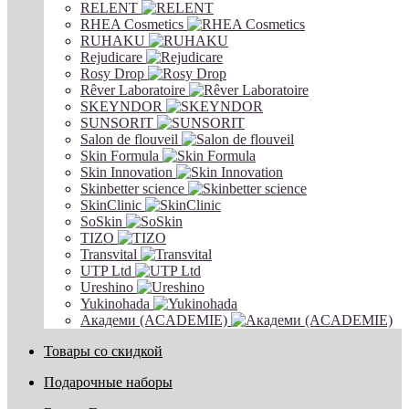
RELENT
RHEA Cosmetics
RUHAKU
Rejudicare
Rosy Drop
Rêver Laboratoire
SKEYNDOR
SUNSORIT
Salon de flouveil
Skin Formula
Skin Innovation
Skinbetter science
SkinСlinic
SoSkin
TIZO
Transvital
UTP Ltd
Ureshino
Yukinohada
Академи (ACADEMIE)
Товары со скидкой
Подарочные наборы