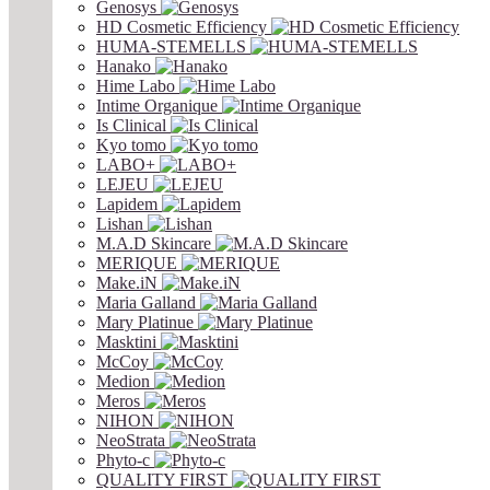
Genosys
HD Cosmetic Efficiency
HUMA-STEMELLS
Hanako
Hime Labo
Intime Organique
Is Clinical
Kyo tomo
LABO+
LEJEU
Lapidem
Lishan
M.A.D Skincare
MERIQUE
Make.iN
Maria Galland
Mary Platinue
Masktini
McCoy
Medion
Meros
NIHON
NeoStrata
Phyto-c
QUALITY FIRST