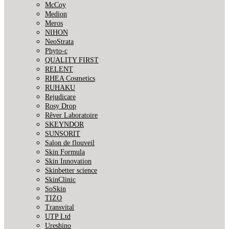
McCoy
Medion
Meros
NIHON
NeoStrata
Phyto-c
QUALITY FIRST
RELENT
RHEA Cosmetics
RUHAKU
Rejudicare
Rosy Drop
Rêver Laboratoire
SKEYNDOR
SUNSORIT
Salon de flouveil
Skin Formula
Skin Innovation
Skinbetter science
SkinСlinic
SoSkin
TIZO
Transvital
UTP Ltd
Ureshino