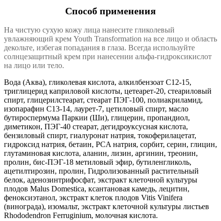
Способ применения
На чистую сухую кожу лица нанесите гликолевый
увлажняющий крем Youth Transformation на все лицо и область
декольте, избегая попадания в глаза. Всегда используйте
солнцезащитный крем при нанесении альфа-гидроксикислот
на лицо или тело.
Вода (Аква), гликолевая кислота, алкилбензоат С12-15,
триглицерид каприловой кислоты, цетеарет-20, стеариловый
спирт, глицерилстеарат, стеарат ПЭГ-100, полиакриламид,
изопарафин С13-14, лаурет-7, цетиловый спирт, масло
бутироспермума Паркии (Ши), глицерин, пропандиол,
диметикон, ПЭГ-40 стеарат, дегидроуксусная кислота,
бензиловый спирт, гиалуронат натрия, токоферилацетат,
гидроксид натрия, бетаин, PCA натрия, сорбит, серин, глицин,
глутаминовая кислота, аланин, лизин, аргинин, треонин,
пролин, бис-ПЭГ-18 метиловый эфир, бутиленгликоль,
ацетилтирозин, пролин, Гидролизованный растительный
белок, аденозинтрифосфат, экстракт клеточной культуры
плодов Malus Domestica, ксантановая камедь, лецитин,
феноксиэтанол, экстракт клеток плодов Vitis Vinifera
(винограда), изомальт, экстракт клеточной культуры листьев
Rhododendron Ferruginium, молочная кислота.