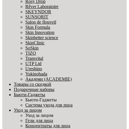
Rosy Drop
Rêver Laboratoire
SKEYNDOR
SUNSORIT
Salon de flouveil
Skin Formula
Skin Innovation
Skinbetter science
SkinСlinic
SoSkin
TIZO
Transvital
UTP Ltd
Ureshino
Yukinohada
Академи (ACADEMIE)
Товары со скидкой
Подарочные наборы
Бьюти-Гаджеты
Бьюти-Гаджеты
Система ухода для лица
Уход за лицом
Уход за лицом
Гели для лица
Концентраты для лица