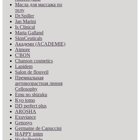
Масла для массажа по
телу
Dr.Spiller
Jan Marini
Is Clinical
Maria Galland
SkinCeuticals
Академи (ACADEMIE)
Atmore
C'BON
Chanson cosmetics
Lapidem
Salon de flouveil
Премиальная
антивозрастная линия
Cellosophy
Emu no shizuku
Kyo tomo
DD perfect plus
AROSHA
Exuviance
Genosys
Germaine de Capuccini
HAPPY intim
HydroPeptide