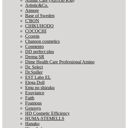
Arthair Care (Артхэр Кэа)
Artistic&Co.
Atmore
Base of Sweden
C'BON
CHIKUHODO
COCOCHI
Ccorein
Chanson cosmetics
Cosmepro
DD perfect plus
Derma SR
Dime Health Care Professional Amino
Dr. Select
Dr.Spiller
EST Labo EL
Elega Doll
Emu no shizuku
Exuviance
Faith
Foamous
Genosys
HD Cosmetic Efficiency
HUMA-STEMELLS
Hanako