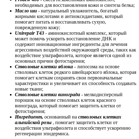
необходимых для восстановления кожи и синтеза белка;
Масло ши
- натуральный увлажнитель, богатый
жирными кислотами и антиоксидантами, который
помогает питать и восстанавливать сухую,
поврежденную кожу;
Unirepair T43
- аминокислотный комплекс, который
может помочь ускорить восстановление ДНК и
содержит инновационные ингредиенты для лечения
агрессивных воздействий окружающей среды, таких как
воздействие ультрафиолета, которое является одной из
основных причин фотостарения;
Стволовые клетки яблока
- липосома на основе
стволовых клеток редкого швейцарского яблока, которая
помогает клеткам сохранять свои первоначальные
характеристики и увеличивает их способность создавать
новые ткани;
Стволовые клетки винограда
- мелкодисперсный
порошок на основе стволовых клеток красного
винограда, который помогает защитить клетки от
фотостарения;
Ингредиент,
основанный на
стволовых клетках
альпийской розы
, помогает защитить клетки от
воздействия ультрафиолета и способствует ускорению
регенерации эпидермиса.