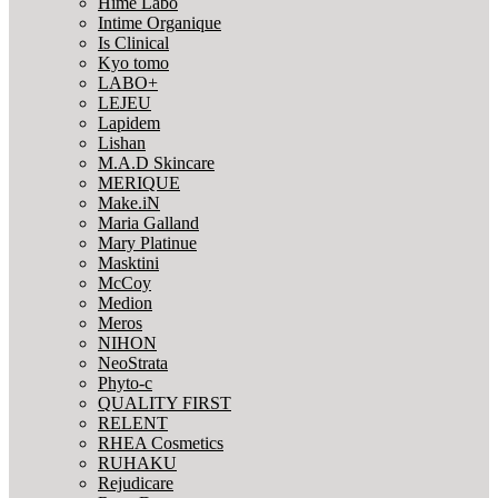
Hime Labo
Intime Organique
Is Clinical
Kyo tomo
LABO+
LEJEU
Lapidem
Lishan
M.A.D Skincare
MERIQUE
Make.iN
Maria Galland
Mary Platinue
Masktini
McCoy
Medion
Meros
NIHON
NeoStrata
Phyto-c
QUALITY FIRST
RELENT
RHEA Cosmetics
RUHAKU
Rejudicare