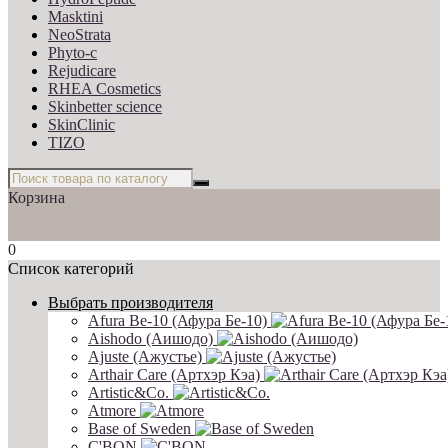
Masktini
NeoStrata
Phyto-c
Rejudicare
RHEA Cosmetics
Skinbetter science
SkinСlinic
TIZO
Корзина
0
Список категорий
Выбрать производителя
Afura Be-10 (Афура Бе-10)
Aishodo (Аишодо)
Ajuste (Ажустье)
Arthair Care (Артхэр Кэа)
Artistic&Co.
Atmore
Base of Sweden
C'BON