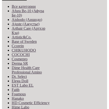
Все категории
Afura Be-10 (Афура
Бе-10)
Aishodo (Аишодо)
Ajuste (Ажустье)
Arthair Care (Артхэр
Кэа)
Artistic&Co.
Base of Sweden
Ccorein
CHIKUHODO
COCOCHI
Cosmepro
Derma SR
Dime Health Care
Professional Amino
Dr. Select
Elega Doll
EST Labo EL
Faith
Foamous
Hanako
HD Cosmetic Efficiency
Hime Labo