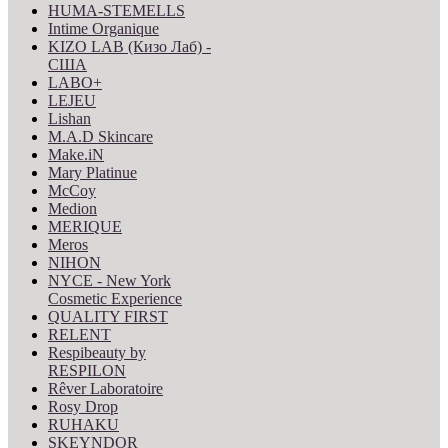
HUMA-STEMELLS
Intime Organique
KIZO LAB (Кизо Лаб) -
США
LABO+
LEJEU
Lishan
M.A.D Skincare
Make.iN
Mary Platinue
McCoy
Medion
MERIQUE
Meros
NIHON
NYCE - New York
Cosmetic Experience
QUALITY FIRST
RELENT
Respibeauty by
RESPILON
Rêver Laboratoire
Rosy Drop
RUHAKU
SKEYNDOR