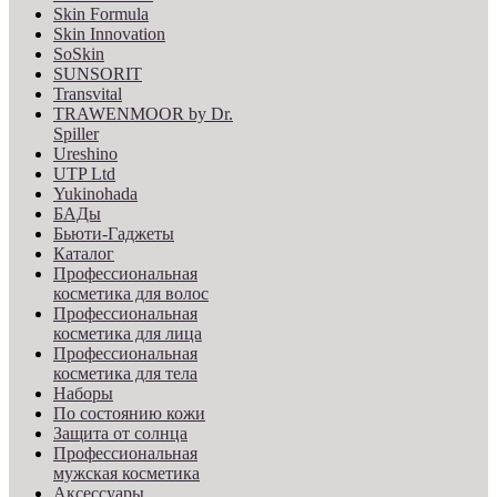
Skin Formula
Skin Innovation
SoSkin
SUNSORIT
Transvital
TRAWENMOOR by Dr.
Spiller
Ureshino
UTP Ltd
Yukinohada
БАДы
Бьюти-Гаджеты
Каталог
Профессиональная
косметика для волос
Профессиональная
косметика для лица
Профессиональная
косметика для тела
Наборы
По состоянию кожи
Защита от солнца
Профессиональная
мужская косметика
Аксессуары