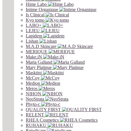
Hime Labo
Intime Organique
Is Clinical
Kyo tomo
LABO+
LEJEU
Lapidem
Lishan
M.A.D Skincare
MERIQUE
Make.iN
Maria Galland
Mary Platinue
Masktini
McCoy
Medion
Meros
NIHON
NeoStrata
Phyto-c
QUALITY FIRST
RELENT
RHEA Cosmetics
RUHAKU
Rejudicare