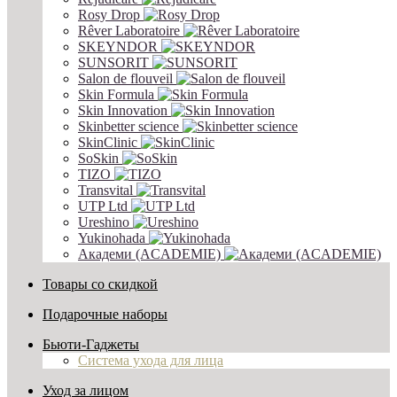
Rosy Drop
Rêver Laboratoire
SKEYNDOR
SUNSORIT
Salon de flouveil
Skin Formula
Skin Innovation
Skinbetter science
SkinСlinic
SoSkin
TIZO
Transvital
UTP Ltd
Ureshino
Yukinohada
Академи (ACADEMIE)
Товары со скидкой
Подарочные наборы
Бьюти-Гаджеты
Система ухода для лица
Уход за лицом